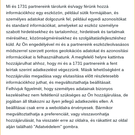
ezek mellett Stranger Things- és Minecraft-kosztümök is
Mi és 1731 partnereink tárolunk és/vagy férünk hozzá
feltűnnek a...
információkhoz egy eszközön, például sütik formájában, és
személyes adatokat dolgozunk fel, például egyedi azonosítókat
és standard információkat, amelyeket az eszköz személyre
szabott hirdetésekhez és tartalomhoz, hirdetések és tartalmak
méréséhez, közönségmérésekhez és szolgáltatásfejlesztéshez
küld.
Az Ön engedélyével mi és a partnereink eszközleolvasásos
módszerrel szerzett pontos geolokációs adatokat és azonosítási
információkat is felhasználhatunk. A megfelelő helyre kattintva
hozzájárulhat ahhoz, hogy mi és a 1731 partnereink a fent
leírtak szerint adatkezelést végezzünk. Másik lehetőségként a
hozzájárulás megadása vagy elutasítása előtt részletesebb
Nagyot megy a használt LEGO idén
információkhoz juthat, és megváltoztathatja beállításait.
Felhívjuk figyelmét, hogy személyes adatainak bizonyos
karácsonykor
kezeléséhez nem feltétlenül szükséges az Ön hozzájárulása, de
jogában áll tiltakozni az ilyen jellegű adatkezelés ellen. A
Biznisz
2025. december 18.
beállításai csak erre a weboldalra érvényesek. Bármikor
A Vatera forgalmának gerincét az idei évben a gyűjtői
megváltoztathatja a preferenciáit, vagy visszavonhatja
kategóriák vitték, amelyekből több százezer tétel talált
hozzájárulását, ha visszatér erre az oldalra, és rákattint az oldal
gazdára. Az antik pénzek, bélyegek, kitüntetések mellett
alján található "Adatvédelem" gombra.
a...