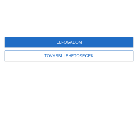
Izgalmas változásokat hozott az elmúlt egy év a hazai
digitális piacon. A jelen és a jövő trendjeiről, a
legfontosabb feladatokról kérdeztük a digitális piac...
ELFOGADOM
TOVÁBBI LEHETŐSÉGEK
Fókuszban felújított műszaki cikkek a
Vaterán
Biznisz
2024. november 19.
A Vateránál a fekete péntek nem a mértéktelen költésről
szól, a bizonytalan gazdasági helyzethez igazodóan a
piactér idén november 15. és december 1. között...