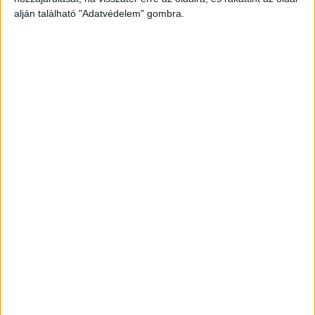
alján található "Adatvédelem" gombra.
Még több podcast
DIGITAL CENTER
Itthon is népszerűek a Samsung kihajtható
mobiljai
Digital Center
2026. augusztus 3.
A Samsung Electronics július 22-én bemutatott legújabb
kihajtható készülékei – a Galaxy Z Fold8, a Galaxy Z Fold8
Ultra és a Galaxy Z Flip8 – iránti érdeklődés a magyar
piacon is felülmúlja a korábbi...