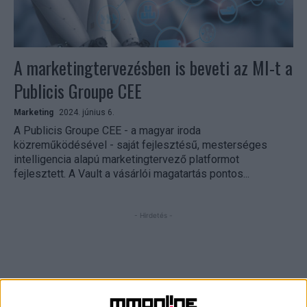
A marketingtervezésben is beveti az MI-t a
Publicis Groupe CEE
Marketing
2024. június 6.
A Publicis Groupe CEE - a magyar iroda
közreműködésével - saját fejlesztésű, mesterséges
intelligencia alapú marketingtervező platformot
fejlesztett. A Vault a vásárlói magatartás pontos...
- Hirdetés -