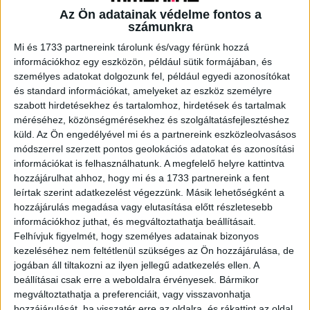
Az Ön adatainak védelme fontos a
számunkra
A RADIOCAFÉN
Mi és 1733 partnereink tárolunk és/vagy férünk hozzá
információkhoz egy eszközön, például sütik formájában, és
személyes adatokat dolgozunk fel, például egyedi azonosítókat
és standard információkat, amelyeket az eszköz személyre
szabott hirdetésekhez és tartalomhoz, hirdetések és tartalmak
méréséhez, közönségmérésekhez és szolgáltatásfejlesztéshez
küld.
Az Ön engedélyével mi és a partnereink eszközleolvasásos
módszerrel szerzett pontos geolokációs adatokat és azonosítási
információkat is felhasználhatunk. A megfelelő helyre kattintva
hozzájárulhat ahhoz, hogy mi és a 1733 partnereink a fent
leírtak szerint adatkezelést végezzünk. Másik lehetőségként a
hozzájárulás megadása vagy elutasítása előtt részletesebb
Korábbi adások
információkhoz juthat, és megváltoztathatja beállításait.
A rovat támogatói:
Felhívjuk figyelmét, hogy személyes adatainak bizonyos
kezeléséhez nem feltétlenül szükséges az Ön hozzájárulása, de
jogában áll tiltakozni az ilyen jellegű adatkezelés ellen. A
beállításai csak erre a weboldalra érvényesek. Bármikor
megváltoztathatja a preferenciáit, vagy visszavonhatja
hozzájárulását, ha visszatér erre az oldalra, és rákattint az oldal