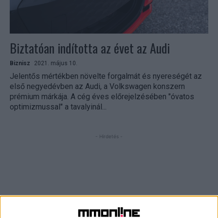
Biztatóan indította az évet az Audi
Biznisz
2021. május 10.
Jelentős mértékben növelte forgalmát és nyereségét az
első negyedévben az Audi, a Volkswagen konszern
prémium márkája. A cég éves előrejelzésében "óvatos
optimizmussal" a tavalyinál...
- Hirdetés -