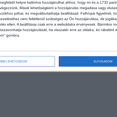
megfelelő helyre kattintva hozzájárulhat ahhoz, hogy mi és a 1733 partne
 végezzünk. Másik lehetőségként a hozzájárulás megadása vagy elutasí
iókhoz juthat, és megváltoztathatja beállításait.
Felhívjuk figyelmét, 
ezeléséhez nem feltétlenül szükséges az Ön hozzájárulása, de jogában 
zelés ellen. A beállításai csak erre a weboldalra érvényesek. Bármikor m
isszavonhatja hozzájárulását, ha visszatér erre az oldalra, és rákattint a
lem" gombra.
ÁBBI LEHETŐSÉGEK
ELFOGADOM