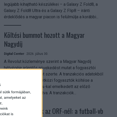
legújabb kihajtható készülékei – a Galaxy Z Fold8, a
Galaxy Z Fold8 Ultra és a Galaxy Z Flip8 – iránti
érdeklődés a magyar piacon is felülmúlja a korábbi...
Költési bummot hozott a Magyar
Nagydíj
Digital Center
2026. július 30.
A Revolut közleménye szerint a Magyar Nagydíj
hétvégéje jelentős növekedést mutat a fogyasztói
aktivitásban Budapest szerte. A tranzakciós adatokból
kiderül, hogy a nemzetközi fogyasztók költése a
a
versenyhétvégén 26%-kal emelkedett az előző
l sütik formájában,
hétvégéhez viszonyítva. A tranzakciók...
at, amelyeket az
z,
Rekordok dőltek az ORF-nél: a futball-vb
reink
iókat is