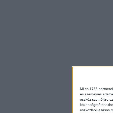
Mi és 1733 partnerei
és személyes adatoka
eszköz személyre sz
közönségmérésekhez 
eszközleolvasásos mó