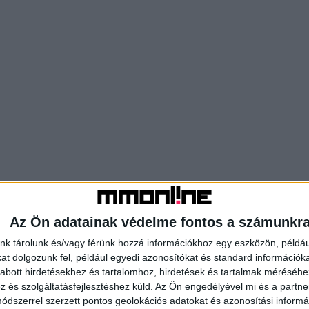
Az Ön adatainak védelme fontos a számunkr
nk tárolunk és/vagy férünk hozzá információkhoz egy eszközön, példáu
t dolgozunk fel, például egyedi azonosítókat és standard információk
abott hirdetésekhez és tartalomhoz, hirdetések és tartalmak méréséhe
és szolgáltatásfejlesztéshez küld.
Az Ön engedélyével mi és a partne
dszerrel szerzett pontos geolokációs adatokat és azonosítási informác