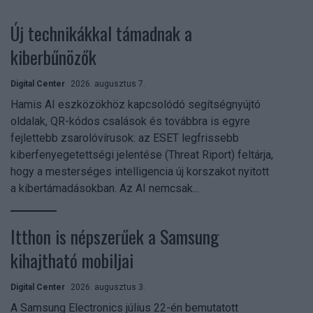
Új technikákkal támadnak a
kiberbűnözők
Digital Center
2026. augusztus 7.
Hamis AI eszközökhöz kapcsolódó segítségnyújtó
oldalak, QR-kódos csalások és továbbra is egyre
fejlettebb zsarolóvírusok: az ESET legfrissebb
kiberfenyegetettségi jelentése (Threat Riport) feltárja,
hogy a mesterséges intelligencia új korszakot nyitott
a kibertámadásokban. Az AI nemcsak...
Itthon is népszerűek a Samsung
kihajtható mobiljai
Digital Center
2026. augusztus 3.
A Samsung Electronics július 22-én bemutatott