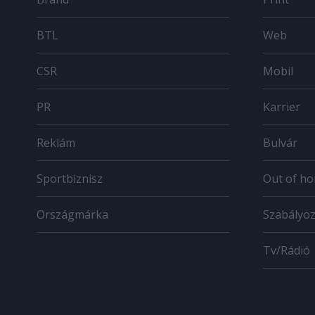
BTL
Web
CSR
Mobil
PR
Karrier
Reklám
Bulvár
Sportbiznisz
Out of h
Országmárka
Szabályo
Tv/Rádió