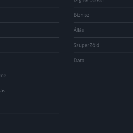
Biznisz
Állás
SzuperZöld
Data
ome
zás