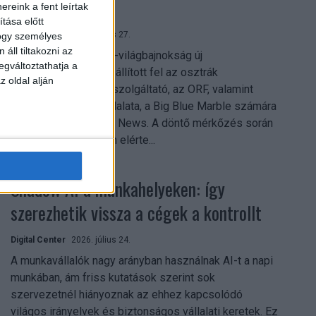
mindent vitt
reink a fent leírtak
tása előtt
Digital Center
2026. július 27.
hogy személyes
áll tiltakozni az
A 2026-os labdarúgó-világbajnokság új
egváltoztathatja a
streamingrekordokat állított fel az osztrák
z oldal alján
közszolgálati műsorszolgáltató, az ORF, valamint
technológiai leányvállalata, a Big Blue Marble számára
– írja a Broadband TV News. A döntő mérkőzés során
az átlagos nézőszám elérte...
Shadow AI a munkahelyeken: így
szerezhetik vissza a cégek a kontrollt
Digital Center
2026. július 24.
A munkavállalók nagy arányban használnak AI-t a napi
munkában, ám friss kutatások szerint sok
szervezetnél hiányoznak az ehhez kapcsolódó
világos irányelvek és biztonságos vállalati keretek. Ez