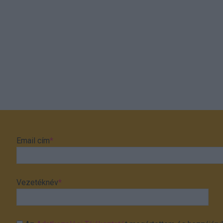
Email cím
*
Vezetéknév
*