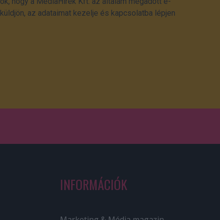
ok, hogy a MédiaHírek Kft. az általam megadott e-
üldjön, az adataimat kezelje és kapcsolatba lépjen
INFORMÁCIÓK
Marketing & Média magazin