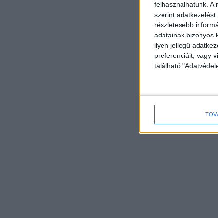
felhasználhatunk. A 
szerint adatkezelést
részletesebb informác
adatainak bizonyos k
ilyen jellegű adatke
preferenciáit, vagy v
található "Adatvéde
TOV