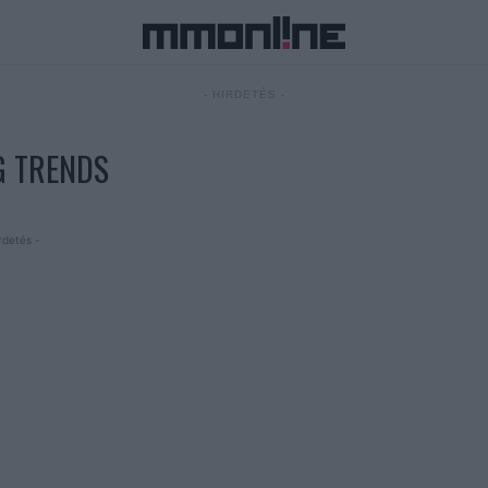
- HIRDETÉS -
G TRENDS
rdetés -