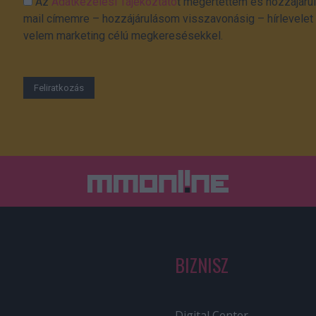
Az
Adatkezelési Tájékoztató
t megértettem és hozzájárul
mail címemre – hozzájárulásom visszavonásig – hírlevelet k
velem marketing célú megkeresésekkel.
BIZNISZ
Digital Center