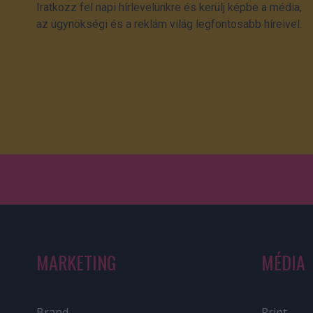
Iratkozz fel napi hírlevelünkre és kerülj képbe a média,
az ügynökségi és a reklám világ legfontosabb híreivel.
MARKETING
MÉDIA
Brand
Print