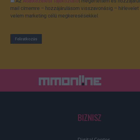
Az
Adatkezelési Tájékoztató
t megértettem és hozzájárul
mail címemre – hozzájárulásom visszavonásig – hírlevelet k
velem marketing célú megkeresésekkel.
BIZNISZ
Digital Center