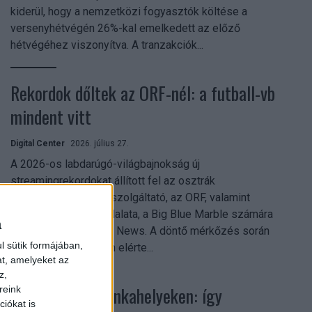
kiderül, hogy a nemzetközi fogyasztók költése a
versenyhétvégén 26%-kal emelkedett az előző
hétvégéhez viszonyítva. A tranzakciók...
Rekordok dőltek az ORF-nél: a futball-vb
mindent vitt
Digital Center
2026. július 27.
A 2026-os labdarúgó-világbajnokság új
streamingrekordokat állított fel az osztrák
közszolgálati műsorszolgáltató, az ORF, valamint
technológiai leányvállalata, a Big Blue Marble számára
a
– írja a Broadband TV News. A döntő mérkőzés során
l sütik formájában,
az átlagos nézőszám elérte...
at, amelyeket az
z,
Shadow AI a munkahelyeken: így
reink
iókat is