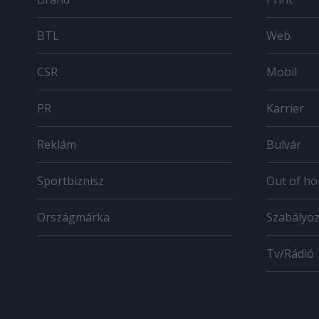
BTL
Web
CSR
Mobil
PR
Karrier
Reklám
Bulvár
Sportbiznisz
Out of h
Országmárka
Szabályo
Tv/Rádió