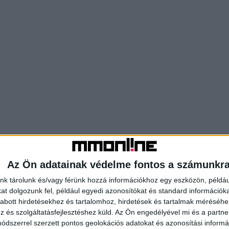
Az Ön adatainak védelme fontos a számunkr
nk tárolunk és/vagy férünk hozzá információkhoz egy eszközön, példáu
t dolgozunk fel, például egyedi azonosítókat és standard információk
abott hirdetésekhez és tartalomhoz, hirdetések és tartalmak méréséhe
és szolgáltatásfejlesztéshez küld.
Az Ön engedélyével mi és a partne
dszerrel szerzett pontos geolokációs adatokat és azonosítási informác