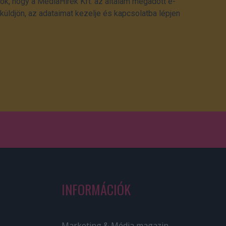
ok, hogy a MédiaHírek Kft. az általam megadott e-
üldjön, az adataimat kezelje és kapcsolatba lépjen
INFORMÁCIÓK
Marketing & Média magazin