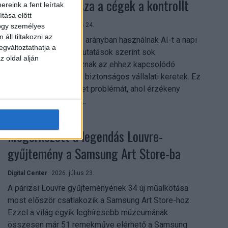
szerezhetik vissza a cégek a kontrollt
reink a fent leírtak
tása előtt
Digital Center
2026. július 24.
hogy személyes
áll tiltakozni az
A munkavállalók nagy arányban használnak AI-t a napi
egváltoztathatja a
munkában, ám friss kutatások szerint sok
z oldal alján
szervezetnél hiányoznak az ehhez kapcsolódó
világos irányelvek és biztonságos vállalati keretek. Ez
különösen ott jelenthet problémát, ahol érzékeny
üzleti információkkal...
Megérkezett a legendás Louvre-
gyűjtemény a Samsung Art Store-ba
Digital Center
2026. július 23.
A párizsi Louvre gyűjteményének 34 új műalkotása
most először csatlakozik a Samsung Art Store-hoz.
Ezzel a világ egyik leghíresebb múzeumának
összesen már 51 remekműve elérhető a Samsung