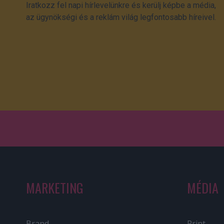
Iratkozz fel napi hírlevelünkre és kerülj képbe a média,
az ügynökségi és a reklám világ legfontosabb híreivel.
MARKETING
MÉDIA
Brand
Print