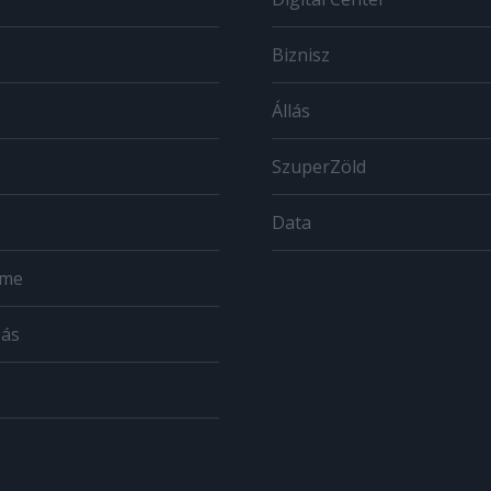
Biznisz
Állás
SzuperZöld
Data
ome
zás