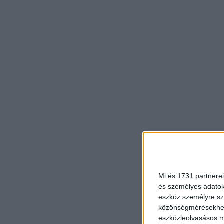
Mi és 1731 partnerei
és személyes adatoka
eszköz személyre sz
közönségmérésekhez 
eszközleolvasásos mó