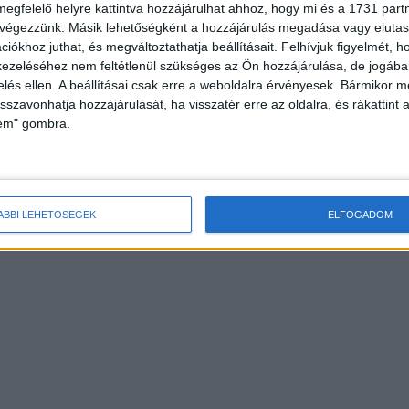
megfelelő helyre kattintva hozzájárulhat ahhoz, hogy mi és a 1731 partne
 végezzünk. Másik lehetőségként a hozzájárulás megadása vagy elutasí
iókhoz juthat, és megváltoztathatja beállításait.
Felhívjuk figyelmét, 
ezeléséhez nem feltétlenül szükséges az Ön hozzájárulása, de jogában 
zelés ellen. A beállításai csak erre a weboldalra érvényesek. Bármikor m
isszavonhatja hozzájárulását, ha visszatér erre az oldalra, és rákattint a
lem" gombra.
ÁBBI LEHETŐSÉGEK
ELFOGADOM