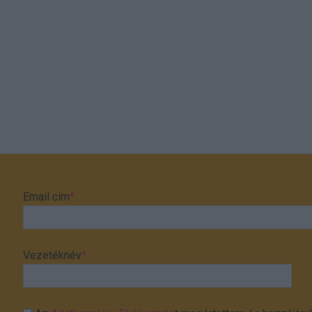
Email cím
*
Vezetéknév
*