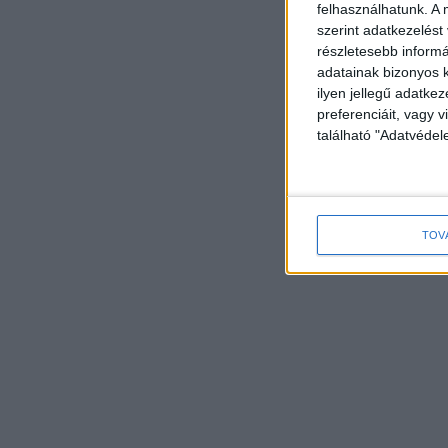
felhasználhatunk. A 
szerint adatkezelést
részletesebb informác
adatainak bizonyos k
ilyen jellegű adatke
preferenciáit, vagy v
található "Adatvéde
TOV