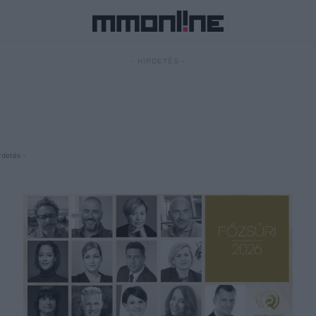
- HIRDETÉS -
rdetés -