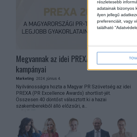
részletesebb informác
adatainak bizonyos k
ilyen jellegű adatke
preferenciáit, vagy v
található "Adatvéde
Megvannak az idei PREXA döntős
TOV
kampányai
Marketing
2024. június 4.
Nyilvánosságra hozta a Magyar PR Szövetség az idei
PREXA (PR Excellence Awards) shortlist-jét.
Összesen 40 döntőst választott ki a hazai
szakemberekből álló előzsűri, a...