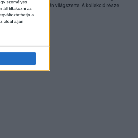
hogy személyes
Electronics platformján világszerte. A kollekció része
áll tiltakozni az
Leonardo...
egváltoztathatja a
z oldal alján