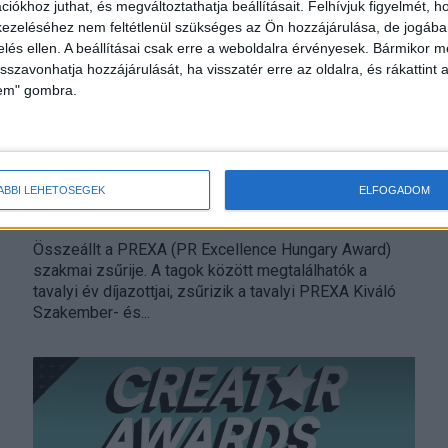
iókhoz juthat, és megváltoztathatja beállításait.
Felhívjuk figyelmét, 
ezeléséhez nem feltétlenül szükséges az Ön hozzájárulása, de jogában 
zelés ellen. A beállításai csak erre a weboldalra érvényesek. Bármikor m
isszavonhatja hozzájárulását, ha visszatér erre az oldalra, és rákattint a
lem" gombra.
PREXA: megvannak a zsűritagok
ÁBBI LEHETŐSÉGEK
ELFOGADOM
Marketing
2024. május 9.
Összeállt a PREXA (PR Excellence Hungary Award)
szakmai zsűrije. A tagok között megtalálhatók a
tavalyi év díjazottjai, zsűrizik a tavalyi PREXA Kiváló
Szakember- és...