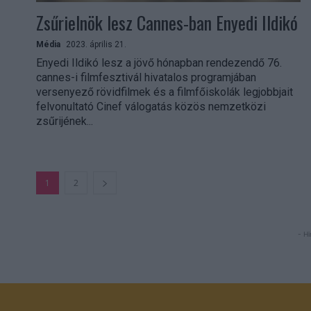
Zsűrielnök lesz Cannes-ban Enyedi Ildikó
Média
2023. április 21.
Enyedi Ildikó lesz a jövő hónapban rendezendő 76.
cannes-i filmfesztivál hivatalos programjában
versenyező rövidfilmek és a filmfőiskolák legjobbjait
felvonultató Cinef válogatás közös nemzetközi
zsűrijének...
1
2
- Hi