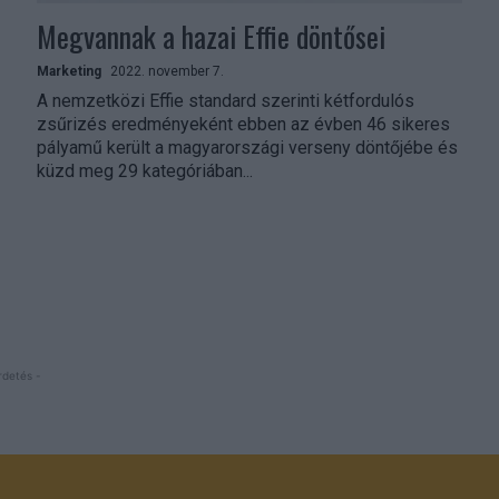
Megvannak a hazai Effie döntősei
Marketing
2022. november 7.
A nemzetközi Effie standard szerinti kétfordulós
zsűrizés eredményeként ebben az évben 46 sikeres
pályamű került a magyarországi verseny döntőjébe és
küzd meg 29 kategóriában...
rdetés -