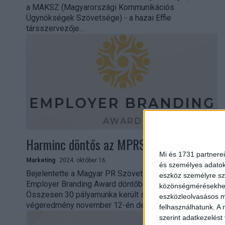
a MAKSZ (Magyarországi Kommunikációs
Ügynökségek Szövetsége) - a hazai Effie
társszervezője...
Harminc döntős az MPRSZ versenyén
Mi és 1731 partnerei
Marketing
2024. október 16.
és személyes adatoka
Bejelentette a Magyar PR Szövetség (MPRSZ) az idei
eszköz személyre sz
Employer Branding Award döntőbe jutott pályázatait.
közönségmérésekhez 
Összesen 30 pályamunka került shortlistre, a
eszközleolvasásos mó
végeredmény november 12-én derül...
felhasználhatunk. A 
szerint adatkezelést