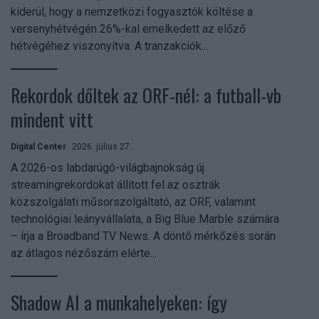
kiderül, hogy a nemzetközi fogyasztók költése a
versenyhétvégén 26%-kal emelkedett az előző
hétvégéhez viszonyítva. A tranzakciók...
Rekordok dőltek az ORF-nél: a futball-vb
mindent vitt
Digital Center
2026. július 27.
A 2026-os labdarúgó-világbajnokság új
streamingrekordokat állított fel az osztrák
közszolgálati műsorszolgáltató, az ORF, valamint
technológiai leányvállalata, a Big Blue Marble számára
– írja a Broadband TV News. A döntő mérkőzés során
az átlagos nézőszám elérte...
Shadow AI a munkahelyeken: így