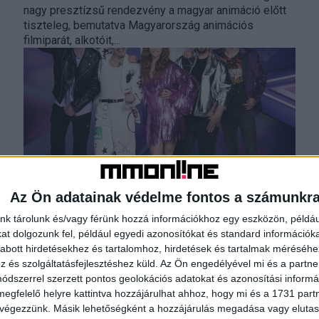
nagy presztízsű rendezvény a magyar animáció előtt
tiszteleg, bemutatva Magyarország animációs
filmiparát, alkotóit,...
Az Ön adatainak védelme fontos a számunkr
Megvan a visszatérő Megasztár zsűrije
nk tárolunk és/vagy férünk hozzá információkhoz egy eszközön, példáu
Média
2024. június 11.
t dolgozunk fel, például egyedi azonosítókat és standard információk
Rúzsa Magdolna, Marics Peti, Marsalkó Dávid, Molnár
abott hirdetésekhez és tartalomhoz, hirdetések és tartalmak méréséhe
Ferenc Caramel és Papp Szabi alkotják a hosszú
és szolgáltatásfejlesztéshez küld.
Az Ön engedélyével mi és a partne
szünet után, idén ősszel visszatérő Megasztár
dszerrel szerzett pontos geolokációs adatokat és azonosítási informác
zsűrijét – jelentette...
megfelelő helyre kattintva hozzájárulhat ahhoz, hogy mi és a 1731 partne
 végezzünk. Másik lehetőségként a hozzájárulás megadása vagy elutasí