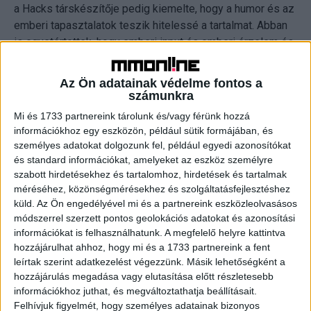
a Hacks társkészítője pedig kiemelte, hogy a humor és az
emberi tapasztalatok teszik hitelessé a tartalmat. ​Abban
is egyetértettek, hogy emberi input és emberi érzelem és
kreativitás nélkül nincs jó és pontos ötlet.
Az Ön adatainak védelme fontos a
3. Márkák és sport együttműködése
számunkra
Mi és 1733 partnereink tárolunk és/vagy férünk hozzá
A sport és a márkák közötti partnerségek új
információkhoz egy eszközön, például sütik formájában, és
lehetőségeket kínálnak a fogyasztók elérésére. A
személyes adatokat dolgozunk fel, például egyedi azonosítókat
és standard információkat, amelyeket az eszköz személyre
PepsiCo és a Los Angeles Rams képviselői megvitatták,
szabott hirdetésekhez és tartalomhoz, hirdetések és tartalmak
hogyan lehet a sporteseményeket és a sportolókat
méréséhez, közönségmérésekhez és szolgáltatásfejlesztéshez
hatékonyan bevonni a márkakommunikációba, erősítve
küld.
Az Ön engedélyével mi és a partnereink eszközleolvasásos
ezzel a közösségi kapcsolatokat és a márkahűséget. A
módszerrel szerzett pontos geolokációs adatokat és azonosítási
sport egyre fontosabb színtere lesz a márkák
információkat is felhasználhatunk. A megfelelő helyre kattintva
megjelenésének.
hozzájárulhat ahhoz, hogy mi és a 1733 partnereink a fent
leírtak szerint adatkezelést végezzünk. Másik lehetőségként a
hozzájárulás megadása vagy elutasítása előtt részletesebb
4. A humor reneszánsza
információkhoz juthat, és megváltoztathatja beállításait.
Felhívjuk figyelmét, hogy személyes adatainak bizonyos