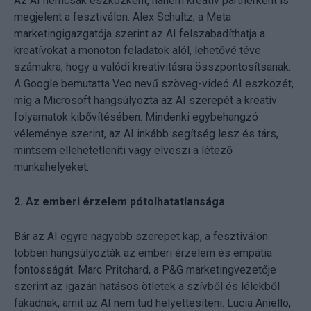
Az AI nemcsak eszközként, hanem kreatív partnerként is
megjelent a fesztiválon. Alex Schultz, a Meta
marketingigazgatója szerint az AI felszabadíthatja a
kreatívokat a monoton feladatok alól, lehetővé téve
számukra, hogy a valódi kreativitásra összpontosítsanak.
A Google bemutatta Veo nevű szöveg-videó AI eszközét,
míg a Microsoft hangsúlyozta az AI szerepét a kreatív
folyamatok kibővítésében. Mindenki egybehangzó
véleménye szerint, az AI inkább segítség lesz és társ,
mintsem ellehetetleníti vagy elveszi a létező
munkahelyeket.
2. Az emberi érzelem pótolhatatlansága
Bár az AI egyre nagyobb szerepet kap, a fesztiválon
többen hangsúlyozták az emberi érzelem és empátia
fontosságát. Marc Pritchard, a P&G marketingvezetője
szerint az igazán hatásos ötletek a szívből és lélekből
fakadnak, amit az AI nem tud helyettesíteni. Lucia Aniello,