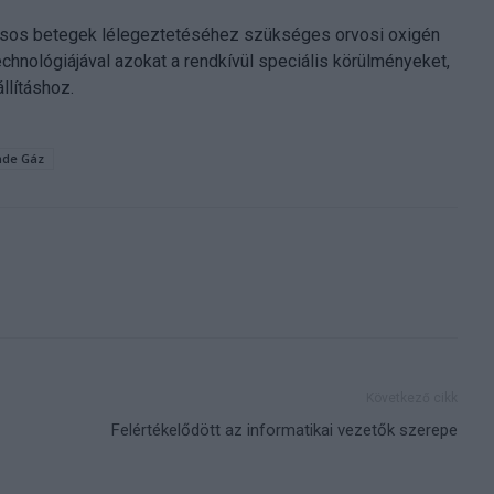
rusos betegek lélegeztetéséhez szükséges orvosi oxigén
technológiájával azokat a rendkívül speciális körülményeket,
llításhoz.
nde Gáz
Következő cikk
Felértékelődött az informatikai vezetők szerepe