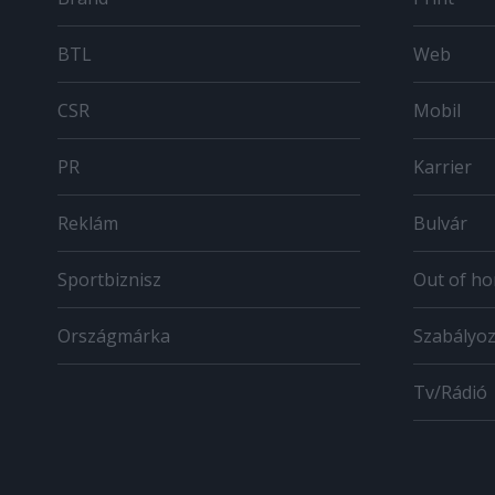
BTL
Web
CSR
Mobil
PR
Karrier
Reklám
Bulvár
Sportbiznisz
Out of h
Országmárka
Szabályo
Tv/Rádió