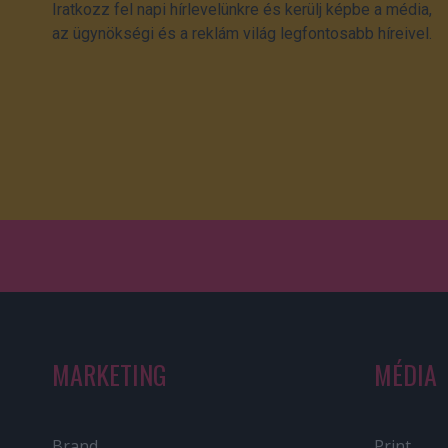
Iratkozz fel napi hírlevelünkre és kerülj képbe a média,
az ügynökségi és a reklám világ legfontosabb híreivel.
MARKETING
MÉDIA
Brand
Print