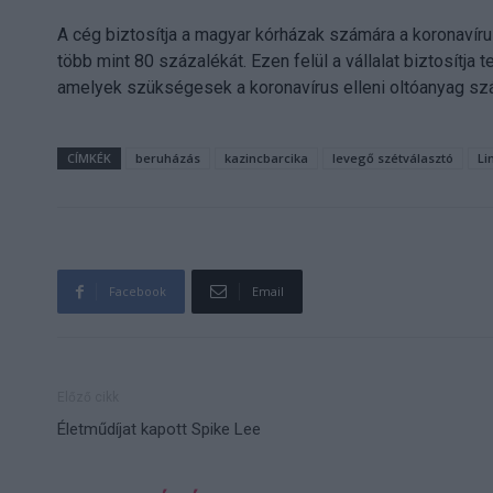
A cég biztosítja a magyar kórházak számára a koronaví
több mint 80 százalékát. Ezen felül a vállalat biztosítja 
amelyek szükségesek a koronavírus elleni oltóanyag szá
CÍMKÉK
beruházás
kazincbarcika
levegő szétválasztó
Li
Facebook
Email
Előző cikk
Életműdíjat kapott Spike Lee