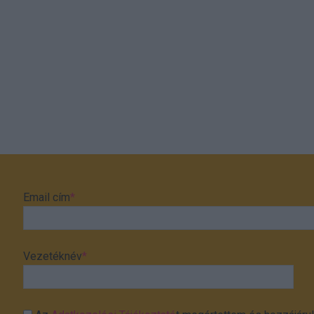
Email cím
*
Vezetéknév
*