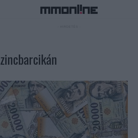
- HIRDETÉS -
azincbarcikán