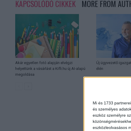
KAPCSOLÓDÓ CIKKEK
MORE FROM AUT
Akár egyetlen fotó alapján elvégzi
Új ügyvezető igazga
helyettünk a vásárlást a Kifli.hu új AI-alapú
élén
megoldása
Mi és 1733 partnerei
és személyes adatoka
eszköz személyre sz
közönségmérésekhez 
eszközleolvasásos mó