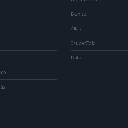
Biznisz
Állás
SzuperZöld
Data
ome
zás