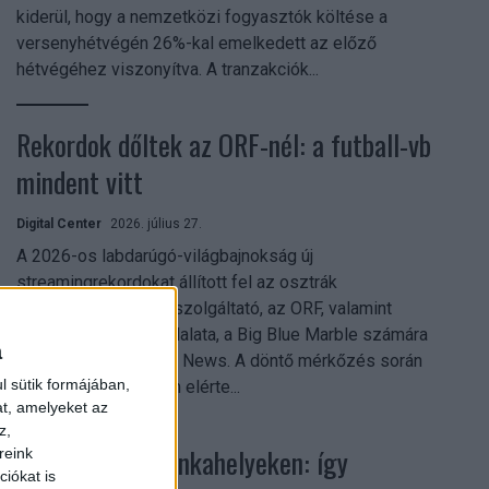
kiderül, hogy a nemzetközi fogyasztók költése a
versenyhétvégén 26%-kal emelkedett az előző
hétvégéhez viszonyítva. A tranzakciók...
Rekordok dőltek az ORF-nél: a futball-vb
mindent vitt
Digital Center
2026. július 27.
A 2026-os labdarúgó-világbajnokság új
streamingrekordokat állított fel az osztrák
közszolgálati műsorszolgáltató, az ORF, valamint
technológiai leányvállalata, a Big Blue Marble számára
a
– írja a Broadband TV News. A döntő mérkőzés során
l sütik formájában,
az átlagos nézőszám elérte...
at, amelyeket az
z,
Shadow AI a munkahelyeken: így
reink
iókat is