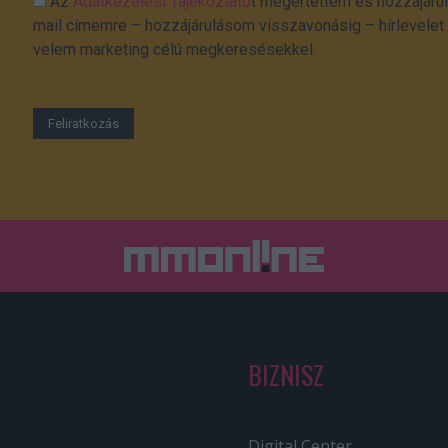
Az
Adatkezelési Tájékoztató
t megértettem és hozzájárul
mail címemre – hozzájárulásom visszavonásig – hírlevelet k
velem marketing célú megkeresésekkel.
BIZNISZ
Digital Center