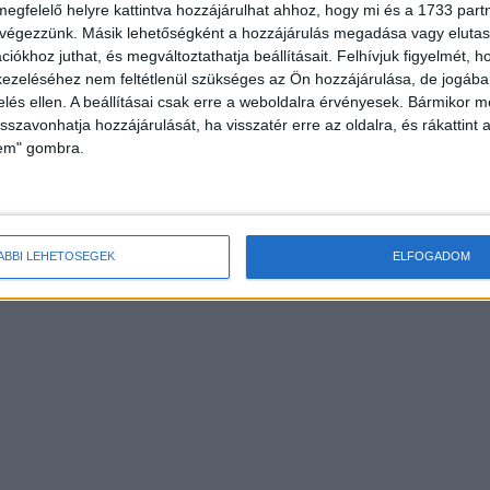
megfelelő helyre kattintva hozzájárulhat ahhoz, hogy mi és a 1733 partne
 végezzünk. Másik lehetőségként a hozzájárulás megadása vagy elutasí
iókhoz juthat, és megváltoztathatja beállításait.
Felhívjuk figyelmét, 
ezeléséhez nem feltétlenül szükséges az Ön hozzájárulása, de jogában 
zelés ellen. A beállításai csak erre a weboldalra érvényesek. Bármikor m
isszavonhatja hozzájárulását, ha visszatér erre az oldalra, és rákattint a
lem" gombra.
ÁBBI LEHETŐSÉGEK
ELFOGADOM