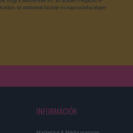
ok, hogy a MédiaHírek Kft. az általam megadott e-
üldjön, az adataimat kezelje és kapcsolatba lépjen
INFORMÁCIÓK
Marketing & Média magazin