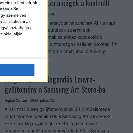
szerezhetik vissza a cégek a kontrollt
reink a fent leírtak
tása előtt
Digital Center
2026. július 24.
hogy személyes
áll tiltakozni az
A munkavállalók nagy arányban használnak AI-t a napi
egváltoztathatja a
munkában, ám friss kutatások szerint sok
z oldal alján
szervezetnél hiányoznak az ehhez kapcsolódó
világos irányelvek és biztonságos vállalati keretek. Ez
különösen ott jelenthet problémát, ahol érzékeny
üzleti információkkal...
Megérkezett a legendás Louvre-
gyűjtemény a Samsung Art Store-ba
Digital Center
2026. július 23.
A párizsi Louvre gyűjteményének 34 új műalkotása
most először csatlakozik a Samsung Art Store-hoz.
Ezzel a világ egyik leghíresebb múzeumának
összesen már 51 remekműve elérhető a Samsung