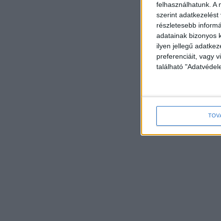
felhasználhatunk. A 
szerint adatkezelést
részletesebb informác
adatainak bizonyos k
ilyen jellegű adatke
preferenciáit, vagy v
található "Adatvéde
TOV