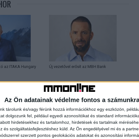
HOR
tó az ITAKA Hungary
Új vezetővel erősít az MBH Bank
Az Ön adatainak védelme fontos a számunkr
nk tárolunk és/vagy férünk hozzá információkhoz egy eszközön, példáu
t dolgozunk fel, például egyedi azonosítókat és standard információk
abott hirdetésekhez és tartalomhoz, hirdetések és tartalmak méréséhe
és szolgáltatásfejlesztéshez küld.
Az Ön engedélyével mi és a partne
dszerrel szerzett pontos geolokációs adatokat és azonosítási informác