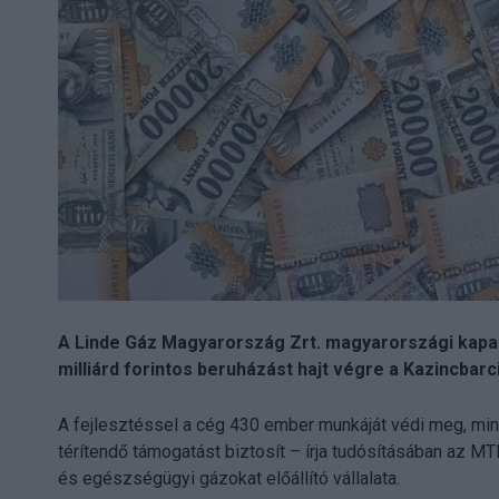
A Linde Gáz Magyarország Zrt. magyarországi kapacit
milliárd forintos beruházást hajt végre a Kazincba
A fejlesztéssel a cég 430 ember munkáját védi meg, min
térítendő támogatást biztosít – írja tudósításában az M
és egészségügyi gázokat előállító vállalata.