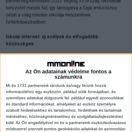
partnerség keretében 2023 végéig 35 ország iskoláinak
helyzetét mérjék fel, így támogatva a Giga ambiciózus
célját a világ minden iskolája helyzetének
feltérképezésében.
Iskolai internet: új esélyek és elfogadóbb
közösségek
A Giga filozófiája szerint az iskolák internet
hozzáférésének biztosítása az esélyteremtés és
Az Ön adatainak védelme fontos a
felzárkóztatás egyik leghatékonyabb módja. Az iskolai
számunkra
interneten keresztül a gyerekek szélesebb körben
Mi és 1731 partnereink tárolunk és/vagy férünk hozzá
férhetnek hozzá az információkhoz, új tanulási
információkhoz egy eszközön, például sütik formájában, és
módszereket sajátíthatnak el, és összességében
személyes adatokat dolgozunk fel, például egyedi azonosítókat
magasabb szintű oktatásban részesülhetnek.
és standard információkat, amelyeket az eszköz személyre
szabott hirdetésekhez és tartalomhoz, hirdetések és tartalmak
A tanulás minőségének javulása és az internetes oktatás
méréséhez, közönségmérésekhez és szolgáltatásfejlesztéshez
eredményeképp megvalósuló technológiai tudás
küld.
Az Ön engedélyével mi és a partnereink eszközleolvasásos
módszerrel szerzett pontos geolokációs adatokat és azonosítási
elengedhetetlen a digitális írástudás fejlesztéséhez és a