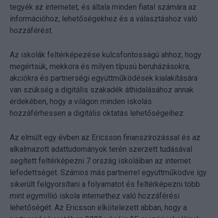
tegyék az internetet, és általa minden fiatal számára az
információhoz, lehetőségekhez és a választáshoz való
hozzáférést.
Az iskolák feltérképezése kulcsfontosságú ahhoz, hogy
megértsük, mekkora és milyen típusú beruházásokra,
akciókra és partnerségi együttműködések kialakítására
van szükség a digitális szakadék áthidalásához annak
érdekében, hogy a világon minden iskolás
hozzáférhessen a digitális oktatás lehetőségeihez.
Az elmúlt egy évben az Ericsson finanszírozással és az
alkalmazott adattudományok terén szerzett tudásával
segített feltérképezni 7 ország iskoláiban az internet
lefedettséget. Számos más partnerrel együttműködve így
sikerült felgyorsítani a folyamatot és feltérképezni több
mint egymillió iskola internethez való hozzáférési
lehetőségét. Az Ericsson elkötelezett abban, hogy a