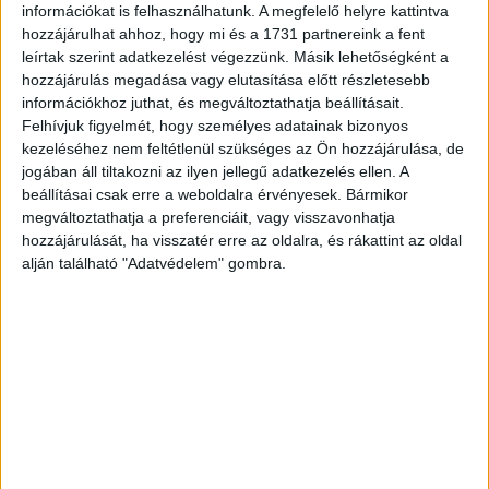
információkat is felhasználhatunk. A megfelelő helyre kattintva
digitális szakadék megszüntetéséhez. Az ilyen módon
hozzájárulhat ahhoz, hogy mi és a 1731 partnereink a fent
magasabb színvonalú oktatásban részesülő későbbi
leírtak szerint adatkezelést végezzünk. Másik lehetőségként a
munkavállalók nagyobb valószínűséggel lesznek
hozzájárulás megadása vagy elutasítása előtt részletesebb
innovatívak és állhatnak elő olyan úttörő ötletekkel,
információkhoz juthat, és megváltoztathatja beállításait.
amelyek hozzájárulhatnak a gazdaság fejlődéséhez és a
Felhívjuk figyelmét, hogy személyes adatainak bizonyos
munkahelyteremtéshez.
kezeléséhez nem feltétlenül szükséges az Ön hozzájárulása, de
jogában áll tiltakozni az ilyen jellegű adatkezelés ellen. A
beállításai csak erre a weboldalra érvényesek. Bármikor
Az Economist Intelligence Unit (EIU) által jegyzett – és az
megváltoztathatja a preferenciáit, vagy visszavonhatja
UNICEF-et támogató Ericsson szponzorálásával
hozzájárulását, ha visszatér erre az oldalra, és rákattint az oldal
megvalósult - „Tanulók összekapcsolása – az oktatási
alján található "Adatvédelem" gombra.
szakadékok szűkítése( Connecting Learners: Narrowing
the Educational Divide) ” címet viselő tanulmány szerint
azokban az országokban, ahol a szélessávú internet
hozzáférése alacsonyabb, akár 20 százalékos GDP-
növekedés is elérhető csupán azzal, ha biztosítják az
iskolák számára a megfizethető internet hozzáférést a
szükséges készségekbe, tartalomba és eszközökbe
történő befektetéssel együtt.