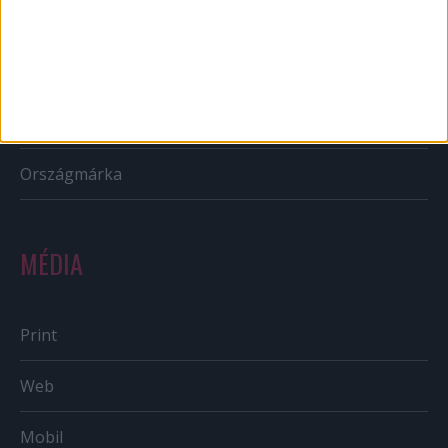
PR
Reklám
Sportbiznisz
Országmárka
MÉDIA
Print
Web
Mobil