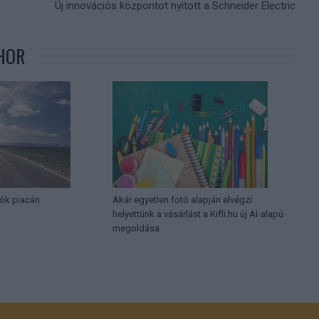
Új innovációs központot nyitott a Schneider Electric
HOR
ók piacán
Akár egyetlen fotó alapján elvégzi
helyettünk a vásárlást a Kifli.hu új AI-alapú
megoldása