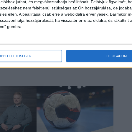
iókhoz juthat, és megváltoztathatja beállításait.
Felhívjuk figyelmét, 
égiai tervezésnek köszönhető, hogy a pénzügyi
ezeléséhez nem feltétlenül szükséges az Ön hozzájárulása, de jogában 
ek meghódítása is napirenden van.
zelés ellen. A beállításai csak erre a weboldalra érvényesek. Bármikor m
isszavonhatja hozzájárulását, ha visszatér erre az oldalra, és rákattint a
, a Bold Agro Kft. ügyvezetője kapta. Az alapító valódi
lem" gombra.
l a családi cégcsoportot, amely a hajdúsági Derecskét feltette
e. Kezdetektől fogva fontos alapelv számára, hogy a
het hatékonyan és fenntartható módon művelni. A társaság
na almát állít elő ezen elvek mentén.
ÁBBI LEHETŐSÉGEK
ELFOGADOM