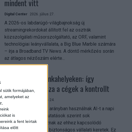
mindent vitt
Digital Center
2026. július 27.
A 2026-os labdarúgó-világbajnokság új
streamingrekordokat állított fel az osztrák
közszolgálati műsorszolgáltató, az ORF, valamint
technológiai leányvállalata, a Big Blue Marble számára
– írja a Broadband TV News. A döntő mérkőzés során
az átlagos nézőszám elérte...
Shadow AI a munkahelyeken: így
a
szerezhetik vissza a cégek a kontrollt
l sütik formájában,
at, amelyeket az
Digital Center
2026. július 24.
z,
A munkavállalók nagy arányban használnak AI-t a napi
reink
munkában, ám friss kutatások szerint sok
iókat is
reink a fent leírtak
szervezetnél hiányoznak az ehhez kapcsolódó
tása előtt
világos irányelvek és biztonságos vállalati keretek. Ez