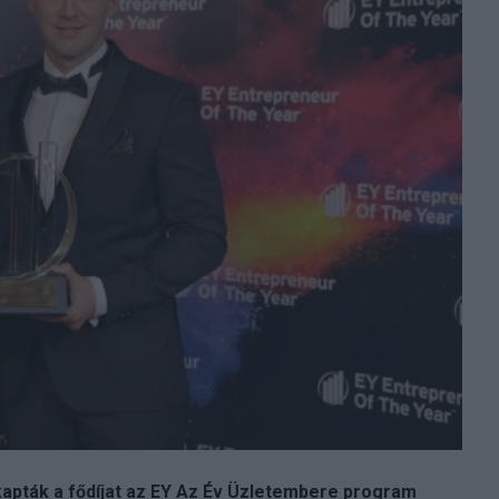
 kapták a fődíjat az EY Az Év Üzletembere program