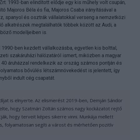
Zrt. 1993-ban elindított elődje egy kis műhely volt csupán,
ító Majoros Béla és fia, Majoros Csaba irányításával a
asz, spanyol és osztrák vállalatokkal verseng a nemzetközi
lő alkatrészek megtalálhatók többek között az Audi, a
böző modelljeiben is.
 1990-ben kezdett vállalkozásba, egyetlen kis bolttal,
ti szakáruházi hálózatáról ismert, miközben a magyar
a 40 áruházzal rendelkezik az ország számos pontján és
 folyamatos bővülés létszámnövekedést is jelentett, így
nyből indult cég csapatát.
öndíjat is elnyerte. Az elismerést 2019-ben, Demján Sándor
melte, hogy Szatmári Zoltán számos nagy kockázatot rejtő
ják, hogy terveit képes sikerre vinni. Munkája mellett
s, folyamatosan segíti a várost és mérhetően pozitív