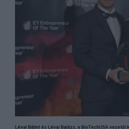
Lévai Bálint és Lévai Balázs, a BioTechUSA vezetői