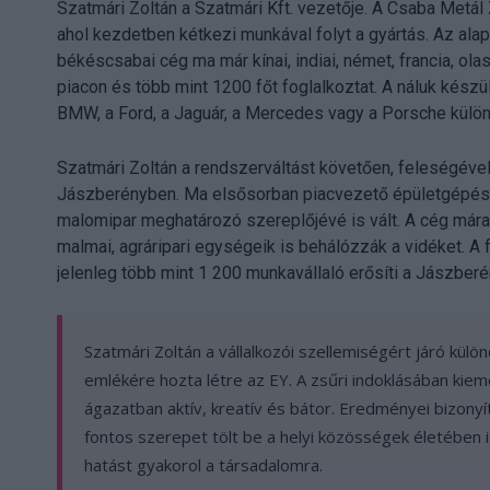
Szatmári Zoltán a Szatmári Kft. vezetője. A Csaba Metál 
ahol kezdetben kétkezi munkával folyt a gyártás. Az alap
békéscsabai cég ma már kínai, indiai, német, francia, ol
piacon és több mint 1200 főt foglalkoztat. A náluk készü
BMW, a Ford, a Jaguár, a Mercedes vagy a Porsche külön
Szatmári Zoltán a rendszerváltást követően, feleségével
Jászberényben. Ma elsősorban piacvezető épületgépésze
malomipar meghatározó szereplőjévé is vált. A cég már
malmai, agráripari egységeik is behálózzák a vidéket. A
jelenleg több mint 1 200 munkavállaló erősíti a Jászberé
Szatmári Zoltán a vállalkozói szellemiségért járó kül
emlékére hozta létre az EY. A zsűri indoklásában kie
ágazatban aktív, kreatív és bátor. Eredményei bizonyít
fontos szerepet tölt be a helyi közösségek életében i
hatást gyakorol a társadalomra.