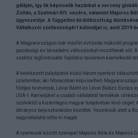
gáláján, így ők képviselik hazánkat a verseny globál
Zoltán, a Szatmári Kft. vezére, valamint Majoros Bél
ügyvezetője. A független bírálóbizottság döntésén
Vállalkozói szellemiségért különdíjat is, amit 2019
A Magyarországon már másfél évtizede működő program o
gazdasági és társadalmi változásokat mozdítanak elő. A zsű
szektor legfontosabb fejlődési területein kiemelkedő tel
A beérkezett pályázatok közül három nyertest választott k
üzletember, aki Monacóban képviselheti Magyarországot 
fődíjas testvérpár, Lévai Bálint és Lévai Balázs Európa e
USA-t. Karrierjüket a családi vállalatnál termékek címke
szüleiktől a kizárólagos magyar tulajdonban lévő cég
látványos terjeszkedésbe kezdtek. Vezetésük alatt a Bio
nagyvállalattá nőtte ki magát.
A nyertesek között szerepel Majoros Béla és Majoros Csa