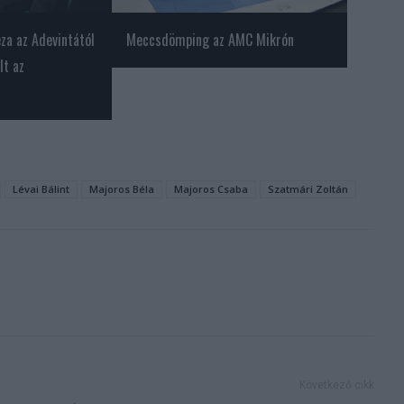
za az Adevintától
Meccsdömping az AMC Mikrón
lt az
Lévai Bálint
Majoros Béla
Majoros Csaba
Szatmári Zoltán
Következő cikk