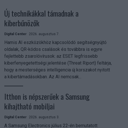
Új technikákkal támadnak a
kiberbűnözők
Digital Center
2026. augusztus 7.
Hamis AI eszközökhöz kapcsolódó segítségnyújtó
oldalak, QR-kódos csalások és továbbra is egyre
fejlettebb zsarolóvírusok: az ESET legfrissebb
kiberfenyegetettségi jelentése (Threat Riport) feltárja,
hogy a mesterséges intelligencia új korszakot nyitott
a kibertámadásokban. Az AI nemcsak...
Itthon is népszerűek a Samsung
kihajtható mobiljai
Digital Center
2026. augusztus 3.
A Samsung Electronics július 22-én bemutatott