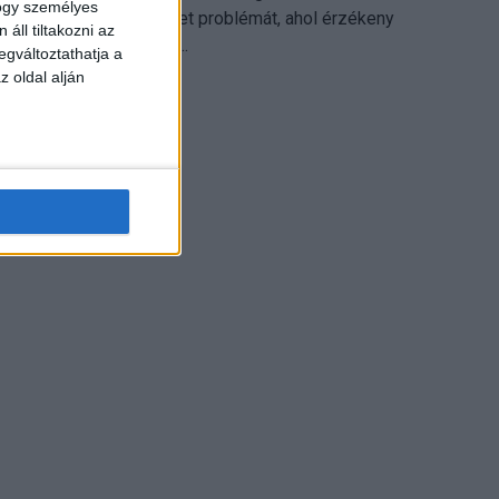
hogy személyes
különösen ott jelenthet problémát, ahol érzékeny
áll tiltakozni az
üzleti információkkal...
egváltoztathatja a
z oldal alján