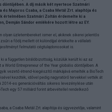
is döntőjében. A díj másik két nyertese Szatmári
a és Majoros Csaba, a Csaba Metál Zrt. alapítója és
ek értelmében Szatmári Zoltán érdemelte ki a
-ben, Demján Sándor emlékére hozott létre az EY.
lyan üzletembereket ismer el, akiknek sikerei jelentős
ri a fődíj mellett öt különdíjjal értékelte a vállalati
jesítményt felmutató cégtulajdonosokat is.
i a független bírálóbizottság, közülük került ki az az
a World Entrepreneur of the Year globális döntőjében. A
gyik vezető étrend-kiegészítő márkájává emelték a BioTech
́zésével kezdték, idővel pedig nagyratörő tervekkel vették át
et. A 2014-es generációváltás sikeres levezénylése után
Tech egy 57 milliárd forint árbevétellel rendelkező
ba, a Csaba Metál Zrt. alapítója és ügyvezetője, valamint