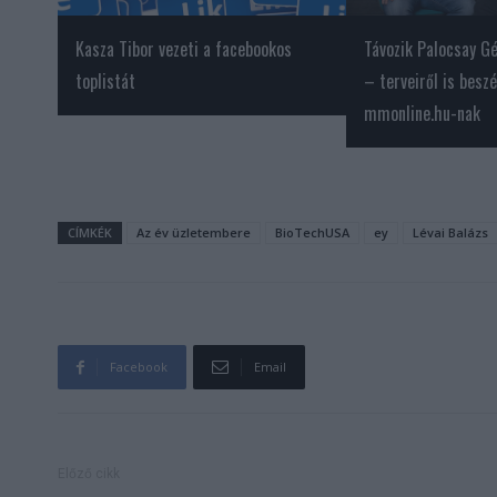
Kasza Tibor vezeti a facebookos
Távozik Palocsay Gé
toplistát
– terveiről is beszé
mmonline.hu-nak
CÍMKÉK
Az év üzletembere
BioTechUSA
ey
Lévai Balázs
Facebook
Email
Előző cikk