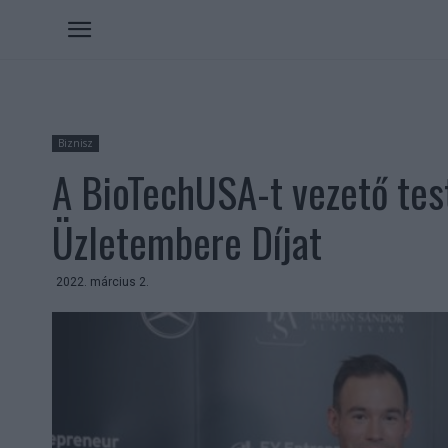
Biznisz
A BioTechUSA-t vezető tes
Üzletembere Díjat
2022. március 2.