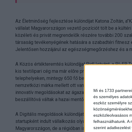
Az Életminőség fejlesztése különdíjat Katona Zoltán, a’’K
vállalat Magyarországon vezető pozíciót tölt be a kültér
közéleti és privát megrendelők részére további 200 szaba
társaság tevékenyégének hatására a szabadtéri fitnesz egy
Jelentősen hozzájárul az egészségmegőrzéshez és a 
A Közös értékteremtés különdíjjal Pidl Istvánt, a PI-ER T
kis textilipari cég ma már előre programozott tervek alapj
telephelyeken, mintegy 650 fő bevonásával. Kiemelk
nemzetközi márka mellett ott van például a Magyar Honv
Mi és 1733 partnerei
innovatív megoldásokat az ágazatban, ennek eredménye, 
és személyes adatoka
beszállítóvá váltak a hazai mentőmellény piacon.
eszköz személyre sz
közönségmérésekhez 
A Digitális megoldások különdíjat Perényi András, a Web
eszközleolvasásos mó
startupként indult vállalkozás olyan innovációkat terem
felhasználhatunk. A 
szerint adatkezelést
Magyarországon, de a régióban is egyedülállóak, ezál