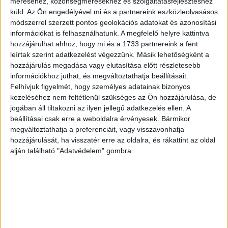
méréséhez, közönségmérésekhez és szolgáltatásfejlesztéshez
hogy módosítsuk jelszavunkat, hogy fiókunk újra
küld.
Az Ön engedélyével mi és a partnereink eszközleolvasásos
biztonságossá váljon. A telepítést érdemes az
módszerrel szerzett pontos geolokációs adatokat és azonosítási
információkat is felhasználhatunk. A megfelelő helyre kattintva
okostelefonunkon, illetve bármilyen más csatlakoztatott
hozzájárulhat ahhoz, hogy mi és a 1733 partnereink a fent
eszközünkön elvégezni.
leírtak szerint adatkezelést végezzünk. Másik lehetőségként a
hozzájárulás megadása vagy elutasítása előtt részletesebb
Az adatok többszöri titkosításon mennek keresztül, így a
információkhoz juthat, és megváltoztathatja beállításait.
fiókazonosító adatokra (felhasználónév és jelszó) senki, a
Felhívjuk figyelmét, hogy személyes adatainak bizonyos
Google sem lát rá.
kezeléséhez nem feltétlenül szükséges az Ön hozzájárulása, de
jogában áll tiltakozni az ilyen jellegű adatkezelés ellen. A
beállításai csak erre a weboldalra érvényesek. Bármikor
Más applikációkba való belépéshez Google-
megváltoztathatja a preferenciáit, vagy visszavonhatja
bejelentkezésünket használni számos előnnyel jár: gyors,
hozzájárulását, ha visszatér erre az oldalra, és rákattint az oldal
biztonságos, illetve nem kell több különféle jelszót
alján található "Adatvédelem" gombra.
létrehoznunk és megjegyeznünk. Ugyanakkor, ha a Google-
fiókunk belépési adatai illetéktelenekhez jutottak, akkor
adataink ezeken az oldalakon / applikációkban is
veszélybe kerülhettek. A Google másik újítása, a több
piaci szereplővel közösen fejlesztett fiókokon átívelő
védelem (Cross Account Protection) erre biztosít