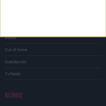
Web
Mobil
Karrier
Bulvár
Out of home
Szabályozás
Tv/Rádió
BIZNISZ