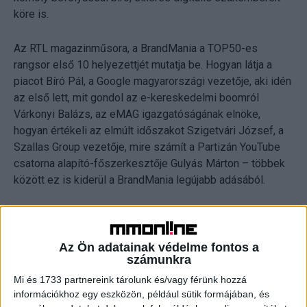
köre is.
Az RTL magazinműsora, a BrandMania a TOP50-es
rangsor első 10 helyezettjét mutatja be. Hogyan látja a
piacot Bíró Pál, a Google magyarországi vezetője, aki idén
az első lett, mit gondol az e-kereskedelmi boomról
Várkonyi Balázs, az eMAG igazgatóságának elnöke,
hogyan értékeli az elmúlt időszakot Szigetvári József, a
Szallas Group vezetője, mire számít a Partizán YouTube
csatorna alapító-főszerkesztője Gulyás Márton – többek
között ez is kiderül a BrandMania legújabb adásából.
BrandMania ma éjjel 23:10-kor az RTL-en.
Az Ön adatainak védelme fontos a
számunkra
Mi és 1733 partnereink tárolunk és/vagy férünk hozzá
információkhoz egy eszközön, például sütik formájában, és