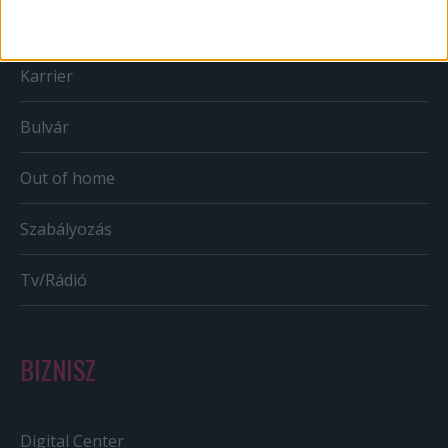
Mobil
Karrier
Bulvár
Out of home
Szabályozás
Tv/Rádió
BIZNISZ
Digital Center