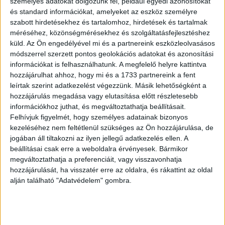
személyes adatokat dolgozunk fel, például egyedi azonosítókat
és standard információkat, amelyeket az eszköz személyre
szabott hirdetésekhez és tartalomhoz, hirdetések és tartalmak
méréséhez, közönségmérésekhez és szolgáltatásfejlesztéshez
küld.
Az Ön engedélyével mi és a partnereink eszközleolvasásos
módszerrel szerzett pontos geolokációs adatokat és azonosítási
információkat is felhasználhatunk. A megfelelő helyre kattintva
hozzájárulhat ahhoz, hogy mi és a 1733 partnereink a fent
leírtak szerint adatkezelést végezzünk. Másik lehetőségként a
hozzájárulás megadása vagy elutasítása előtt részletesebb
OLVASTA MÁR?
információkhoz juthat, és megváltoztathatja beállításait.
Felhívjuk figyelmét, hogy személyes adatainak bizonyos
kezeléséhez nem feltétlenül szükséges az Ön hozzájárulása, de
jogában áll tiltakozni az ilyen jellegű adatkezelés ellen. A
beállításai csak erre a weboldalra érvényesek. Bármikor
megváltoztathatja a preferenciáit, vagy visszavonhatja
hozzájárulását, ha visszatér erre az oldalra, és rákattint az oldal
alján található "Adatvédelem" gombra.
Többen is távoztak a Napi.hu-tól