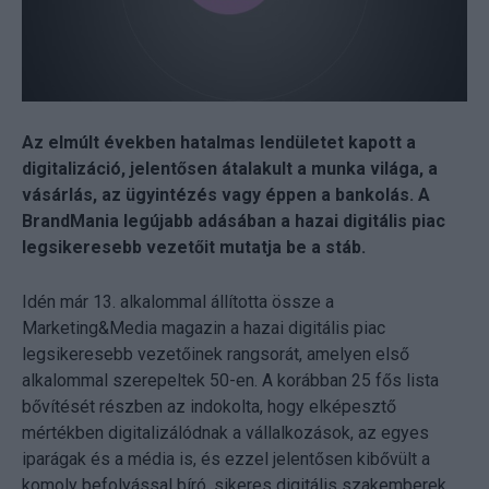
Az elmúlt években hatalmas lendületet kapott a
digitalizáció, jelentősen átalakult a munka világa, a
vásárlás, az ügyintézés vagy éppen a bankolás. A
BrandMania legújabb adásában a hazai digitális piac
legsikeresebb vezetőit mutatja be a stáb.
Idén már 13. alkalommal állította össze a
Marketing&Media magazin a hazai digitális piac
legsikeresebb vezetőinek rangsorát, amelyen első
alkalommal szerepeltek 50-en. A korábban 25 fős lista
bővítését részben az indokolta, hogy elképesztő
mértékben digitalizálódnak a vállalkozások, az egyes
iparágak és a média is, és ezzel jelentősen kibővült a
komoly befolyással bíró, sikeres digitális szakemberek