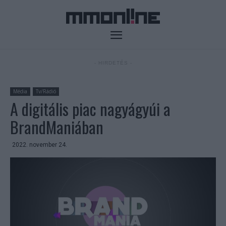
- HIRDETÉS -
Média
Tv/Rádió
A digitális piac nagyágyúi a
BrandManiában
2022. november 24.