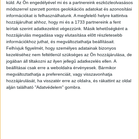
küld.
Az Ön engedélyével mi és a partnereink eszközleolvasásos
A Bercode célja, hogy ezt a digitális státuszt tárgyiasítsa
módszerrel szerzett pontos geolokációs adatokat és azonosítási
– de fenntartható módon. A rendszer lehetővé teszi, hogy
információkat is felhasználhatunk. A megfelelő helyre kattintva
a rajongók akár csak virtuálisan megvásárolhassanak
hozzájárulhat ahhoz, hogy mi és a 1733 partnereink a fent
márkás tárgyakat, például bögrét, pólót vagy sapkát, azok
leírtak szerint adatkezelést végezzünk. Másik lehetőségként a
kiterjesztett valóság (AR) segítségével a valós térben is
hozzájárulás megadása vagy elutasítása előtt részletesebb
megjeleníthetők. A vásárló lefotózhatja a digitális bögréjét
információkhoz juthat, és megváltoztathatja beállításait.
úgy, mintha az asztalon lenne, és azonnal posztolhatja a
Felhívjuk figyelmét, hogy személyes adatainak bizonyos
kezeléséhez nem feltétlenül szükséges az Ön hozzájárulása, de
közösségi médiában – anélkül, hogy bárki fizetett volna
jogában áll tiltakozni az ilyen jellegű adatkezelés ellen. A
az adott tárgy gyártásáért vagy logisztikájáért.
beállításai csak erre a weboldalra érvényesek. Bármikor
megváltoztathatja a preferenciáit, vagy visszavonhatja
A virtuális villantás és a környezettudatosság
hozzájárulását, ha visszatér erre az oldalra, és rákattint az oldal
alján található "Adatvédelem" gombra.
A merchandising-ipar évente több száz milliárd dollárt
termel, miközben hatalmas környezeti lábnyomot hagy
maga után. Egyetlen póló gyártásához akár 2700 liter víz
kell, egy plasztikkártya előállítása pedig 150 gramm szén-
dioxid kibocsátással jár. A Benefit Bercode rendszere
ezekre a problémákra kínál megoldást: a
státuszkifejezéshez nincs többé szükség felesleges