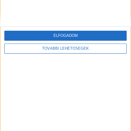
Ezért ugrik meg a munkabalesetek
száma nyáron
ELFOGADOM
TOVÁBBI LEHETŐSÉGEK
A RADIOCAFÉN