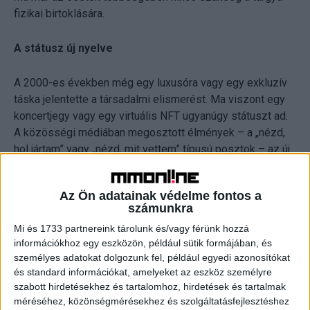
fizikai birtoklására.
A státusz új nyelve
A 2000-es években még egy luxusóra vagy egy exkluzív
táska jelentette a társadalmi elismerést. Ma viszont egy
koncertjegy vagy egy virtuális NFT ugyanúgy státuszt ad.
A közösségi médiában megosztott élmények – a „nézd,
hol jártam” vagy „nézd, mit vettem” típusú posztok – az új
presztízsnyelv.
Az Ön adatainak védelme fontos a
„Manapság a fiatalok sokszor nem is az élmény miatt
számunkra
mennek el egy koncertre, hanem azért, hogy
Mi és 1733 partnereink tárolunk és/vagy férünk hozzá
posztolhassák, hogy ott voltak. Egy J.Lo-jegy ma már
információkhoz egy eszközön, például sütik formájában, és
státuszszimbólum. A digitális presztízs ugyanazt az
személyes adatokat dolgozunk fel, például egyedi azonosítókat
üzenetet közvetíti, mint régen egy drága ékszer” –
és standard információkat, amelyeket az eszköz személyre
mondta Jáger László, a Benefit Bercode alapítója.
szabott hirdetésekhez és tartalomhoz, hirdetések és tartalmak
méréséhez, közönségmérésekhez és szolgáltatásfejlesztéshez