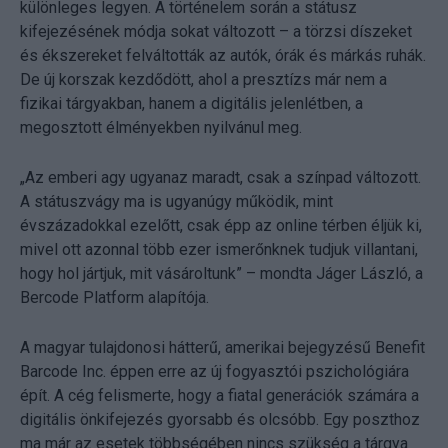
különleges legyen. A történelem során a státusz
kifejezésének módja sokat változott – a törzsi díszeket
és ékszereket felváltották az autók, órák és márkás ruhák.
De új korszak kezdődött, ahol a presztízs már nem a
fizikai tárgyakban, hanem a digitális jelenlétben, a
megosztott élményekben nyilvánul meg.
„Az emberi agy ugyanaz maradt, csak a színpad változott.
A státuszvágy ma is ugyanúgy működik, mint
évszázadokkal ezelőtt, csak épp az online térben éljük ki,
mivel ott azonnal több ezer ismerőnknek tudjuk villantani,
hogy hol jártjuk, mit vásároltunk” – mondta Jáger László, a
Bercode Platform alapítója.
A magyar tulajdonosi hátterű, amerikai bejegyzésű Benefit
Barcode Inc. éppen erre az új fogyasztói pszichológiára
épít. A cég felismerte, hogy a fiatal generációk számára a
digitális önkifejezés gyorsabb és olcsóbb. Egy poszthoz
ma már az esetek többségében nincs szükség a tárgya