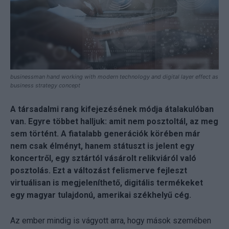
businessman hand working with modern technology and digital layer effect as
business strategy concept
A társadalmi rang kifejezésének módja átalakulóban
van. Egyre többet halljuk: amit nem posztoltál, az meg
sem történt. A fiatalabb generációk körében már
nem csak élményt, hanem státuszt is jelent egy
koncertről, egy sztártól vásárolt relikviáról való
posztolás. Ezt a változást felismerve fejleszt
virtuálisan is megjeleníthető, digitális termékeket
egy magyar tulajdonú, amerikai székhelyű cég.
Az ember mindig is vágyott arra, hogy mások szemében