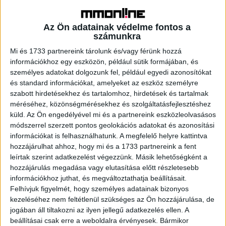
kibervédelmi kommunikáció az ökoszisztémán belül
egységes, érthető és hatékony legyen. A digitális
ökoszisztéma védelme összehangolt fellépést igényel,
Az Ön adatainak védelme fontos a
számunkra
az inkonzisztens kommunikáció pedig a teljes védelmi
rendszert gyengítheti. A Cyber Island friss felmérése
Mi és 1733 partnereink tárolunk és/vagy férünk hozzá
kimutatta: ahol rendszeres, cselekvésre ösztönző
információkhoz egy eszközön, például sütik formájában, és
személyes adatokat dolgozunk fel, például egyedi azonosítókat
kommunikáció zajlik, ott jelentősen magasabb tudásszint
és standard információkat, amelyeket az eszköz személyre
és jobb felhasználói teljesítmény figyelhető meg.
szabott hirdetésekhez és tartalomhoz, hirdetések és tartalmak
méréséhez, közönségmérésekhez és szolgáltatásfejlesztéshez
A Playbook részletes útmutatót tartalmaz arról, hogy az
küld.
Az Ön engedélyével mi és a partnereink eszközleolvasásos
érintettek hogyan kommunikálják hatékonyan a
módszerrel szerzett pontos geolokációs adatokat és azonosítási
kiberbiztonsági kockázatokat, fejlesszék felhasználóik
információkat is felhasználhatunk. A megfelelő helyre kattintva
hozzájárulhat ahhoz, hogy mi és a 1733 partnereink a fent
biztonságtudatosságát, valamint hogyan reagáljanak
leírtak szerint adatkezelést végezzünk. Másik lehetőségként a
gyorsan és hatékonyan a folyamatosan változó
hozzájárulás megadása vagy elutasítása előtt részletesebb
fenyegetésekre. A Playbook szerzői szerint a sikeres
információkhoz juthat, és megváltoztathatja beállításait.
kiberbiztonsági edukációhoz elengedhetetlen a pénzügyi
Felhívjuk figyelmét, hogy személyes adatainak bizonyos
ökoszisztéma szereplői tevékenységének
kezeléséhez nem feltétlenül szükséges az Ön hozzájárulása, de
összehangolása, a célcsoportok pontos ismerete, a
jogában áll tiltakozni az ilyen jellegű adatkezelés ellen. A
megfelelő kommunikációs csatornák és üzenetek
beállításai csak erre a weboldalra érvényesek. Bármikor