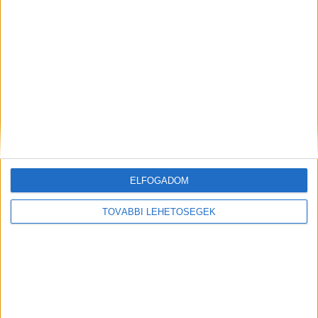
Még több podcast
ELFOGADOM
DIGITAL CENTER
TOVÁBBI LEHETŐSÉGEK
Új technikákkal támadnak a kiberbűnözők
Digital Center
2026. augusztus 7.
Hamis AI eszközökhöz kapcsolódó segítségnyújtó
oldalak, QR-kódos csalások és továbbra is egyre