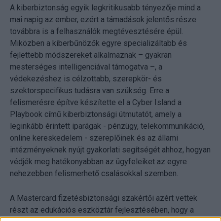
A kiberbiztonság egyik legkritikusabb tényezője mind a
mai napig az ember, ezért a támadások jelentős része
továbbra is a felhasználók megtévesztésére épül.
Miközben a kiberbűnözők egyre specializáltabb és
fejlettebb módszereket alkalmaznak – gyakran
mesterséges intelligenciával támogatva –, a
védekezéshez is célzottabb, szerepkör- és
szektorspecifikus tudásra van szükség. Erre a
felismerésre építve készítette el a Cyber Island a
Playbook című kiberbiztonsági útmutatót, amely a
leginkább érintett iparágak - pénzügy, telekommunikáció,
online kereskedelem - szereplőinek és az állami
intézményeknek nyújt gyakorlati segítségét ahhoz, hogyan
védjék meg hatékonyabban az ügyfeleiket az egyre
nehezebben felismerhető csalásokkal szemben.
A Mastercard fizetésbiztonsági szakértői azért vettek
részt az edukációs eszköztár fejlesztésében, hogy a