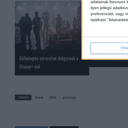
adatainak bizonyos k
ilyen jellegű adatke
preferenciáit, vagy v
található "Adatvéde
TOV
Különleges sorozaton dolgoznak a
Álhírek terjednek a
Disney+-nál
CÍMKÉK
fiatal
K&H
pénzügy