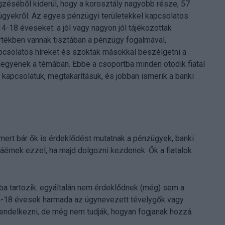
éséből kiderül, hogy a korosztály nagyobb része, 57
ügyekről. Az egyes pénzügyi területekkel kapcsolatos
4-18 éveseket: a jól vagy nagyon jól tájékozottak
rtékben vannak tisztában a pénzügy fogalmával,
apcsolatos híreket és szoktak másokkal beszélgetni a
legyenek a témában. Ebbe a csoportba minden ötödik fiatal
 kapcsolatuk, megtakarításuk, és jobban ismerik a banki
mert bár ők is érdeklődést mutatnak a pénzügyek, banki
áérnek ezzel, ha majd dolgozni kezdenek. Ők a fiatalok
ba tartozik: egyáltalán nem érdeklődnek (még) sem a
14-18 évesek harmada az úgynevezett tévelygők vagy
rendelkezni, de még nem tudják, hogyan fogjanak hozzá.