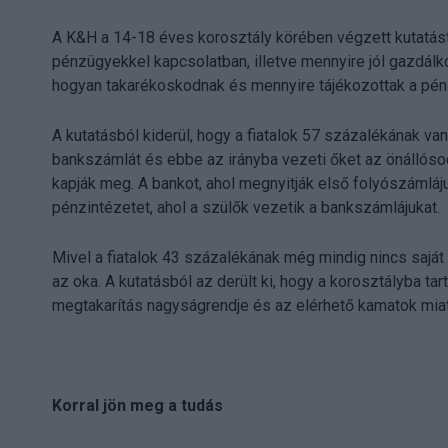
A K&H a 14-18 éves korosztály körében végzett kutatás
pénzügyekkel kapcsolatban, illetve mennyire jól gazdálk
hogyan takarékoskodnak és mennyire tájékozottak a pén
A kutatásból kiderül, hogy a fiatalok 57 százalékának va
bankszámlát és ebbe az irányba vezeti őket az önállóso
kapják meg. A bankot, ahol megnyitják első folyószámlájuk
pénzintézetet, ahol a szülők vezetik a bankszámlájukat.
Mivel a fiatalok 43 százalékának még mindig nincs saját
az oka. A kutatásból az derült ki, hogy a korosztályba ta
megtakarítás nagyságrendje és az elérhető kamatok miat
Korral jön meg a tudás