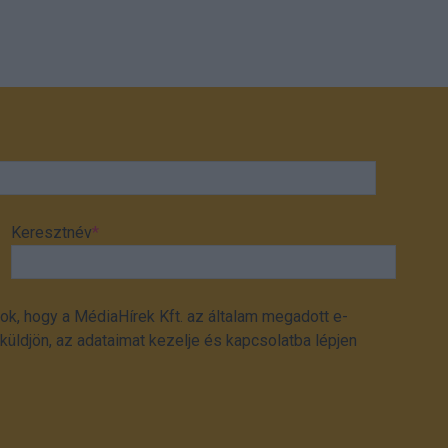
Keresztnév
*
ok, hogy a MédiaHírek Kft. az általam megadott e-
üldjön, az adataimat kezelje és kapcsolatba lépjen