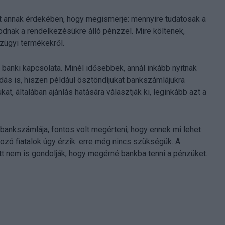
t annak érdekében, hogy megismerje: mennyire tudatosak a
odnak a rendelkezésükre álló pénzzel. Mire költenek,
zügyi termékekről.
n banki kapcsolata. Minél idősebbek, annál inkább nyitnak
dás is, hiszen például ösztöndíjukat bankszámlájukra
at, általában ajánlás hatására választják ki, leginkább azt a
 bankszámlája, fontos volt megérteni, hogy ennek mi lehet
rtozó fiatalok úgy érzik: erre még nincs szükségük. A
t nem is gondolják, hogy megérné bankba tenni a pénzüket.