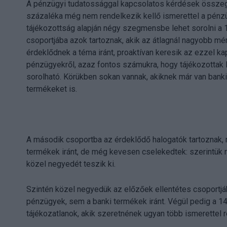
A pénzügyi tudatossággal kapcsolatos kérdések összegz
százaléka még nem rendelkezik kellő ismerettel a pénz
tájékozottság alapján négy szegmensbe lehet sorolni a 1
csoportjába azok tartoznak, akik az átlagnál nagyobb mé
érdeklődnek a téma iránt, proaktívan keresik az ezzel k
pénzügyekről, azaz fontos számukra, hogy tájékozottak 
sorolható. Körükben sokan vannak, akiknek már van banki
termékeket is.
A második csoportba az érdeklődő halogatók tartoznak, 
termékek iránt, de még kevesen cselekedtek: szerintük r
közel negyedét teszik ki.
Szintén közel negyedük az előzőek ellentétes csoportjá
pénzügyek, sem a banki termékek iránt. Végül pedig a 
tájékozatlanok, akik szeretnének ugyan több ismerettel 