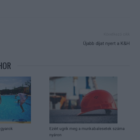
Következő cikk
Újabb díjat nyert a K&H
HOR
agyarok
Ezért ugrik meg a munkabalesetek száma
nyáron