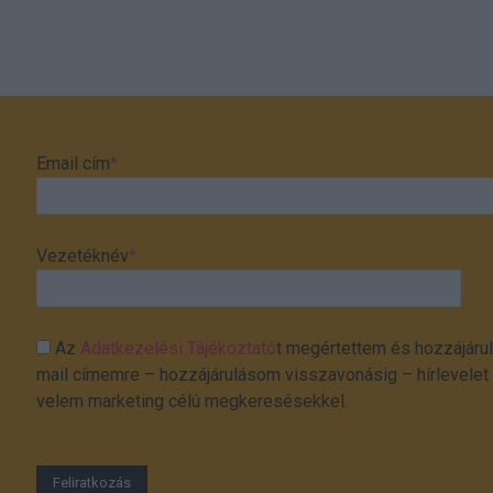
Email cím
*
Vezetéknév
*
Az
Adatkezelési Tájékoztató
t megértettem és hozzájárul
mail címemre – hozzájárulásom visszavonásig – hírlevelet k
velem marketing célú megkeresésekkel.