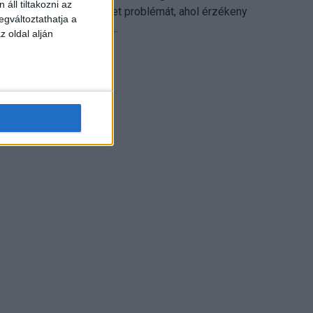
áll tiltakozni az
különösen ott jelenthet problémát, ahol érzékeny
egváltoztathatja a
üzleti információkkal...
z oldal alján