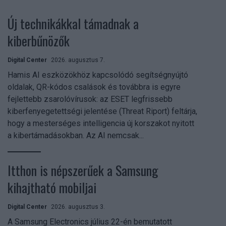
Új technikákkal támadnak a
kiberbűnözők
Digital Center
2026. augusztus 7.
Hamis AI eszközökhöz kapcsolódó segítségnyújtó
oldalak, QR-kódos csalások és továbbra is egyre
fejlettebb zsarolóvírusok: az ESET legfrissebb
kiberfenyegetettségi jelentése (Threat Riport) feltárja,
hogy a mesterséges intelligencia új korszakot nyitott
a kibertámadásokban. Az AI nemcsak...
Itthon is népszerűek a Samsung
kihajtható mobiljai
Digital Center
2026. augusztus 3.
A Samsung Electronics július 22-én bemutatott