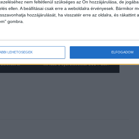
ezeléséhez nem feltétlenül szükséges az Ön hozzájárulása, de jogában 
zelés ellen. A beállításai csak erre a weboldalra érvényesek. Bármikor m
isszavonhatja hozzájárulását, ha visszatér erre az oldalra, és rákattint a
lem" gombra.
ÁBBI LEHETŐSÉGEK
ELFOGADOM
 Balatonról
Mi lesz a nyaralásokkal 2024-ben?