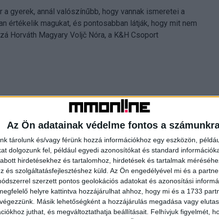
r a gyerek, annál valószínűbb, hogy vannak ismeretei a
n értékelik magukat, és pontosabban látják, hogy mit nem
ozzá Horváth Magyary Voljč Nóra, a K&H Csoport
tek tisztában legyenek pénzügyi helyzetükkel, felelős
Az Ön adatainak védelme fontos a számunkr
i lehetőségekről. A pénzügyi kifejezések jelentése, az
nk tárolunk és/vagy férünk hozzá információkhoz egy eszközön, példáu
eres és gondtalan élethez, egyben meg is növeli a fiatalok
t dolgozunk fel, például egyedi azonosítókat és standard információk
edő 14 éve nagy sikerrel zajlik. A verseny és az arra
abott hirdetésekhez és tartalomhoz, hirdetések és tartalmak méréséhe
át az iskolások 3. osztályától kezdve a 11. osztályosokig.
és szolgáltatásfejlesztéshez küld.
Az Ön engedélyével mi és a partne
dszerrel szerzett pontos geolokációs adatokat és azonosítási informác
megfelelő helyre kattintva hozzájárulhat ahhoz, hogy mi és a 1733 partne
 végezzünk. Másik lehetőségként a hozzájárulás megadása vagy elutasí
iókhoz juthat, és megváltoztathatja beállításait.
Felhívjuk figyelmét, 