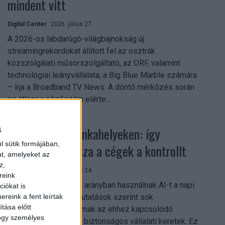
mindent vitt
Digital Center
2026. július 27.
A 2026-os labdarúgó-világbajnokság új
streamingrekordokat állított fel az osztrák
közszolgálati műsorszolgáltató, az ORF, valamint
technológiai leányvállalata, a Big Blue Marble számára
– írja a Broadband TV News. A döntő mérkőzés során
az átlagos nézőszám elérte...
a
Shadow AI a munkahelyeken: így
l sütik formájában,
szerezhetik vissza a cégek a kontrollt
at, amelyeket az
z,
Digital Center
2026. július 24.
reink
A munkavállalók nagy arányban használnak AI-t a napi
iókat is
reink a fent leírtak
munkában, ám friss kutatások szerint sok
tása előtt
szervezetnél hiányoznak az ehhez kapcsolódó
hogy személyes
világos irányelvek és biztonságos vállalati keretek. Ez