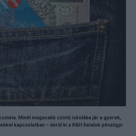
csolata. Minél magasabb szintű iskolába jár a gyerek,
kkel kapcsolatban – derül ki a K&H fiatalok pénzügyi