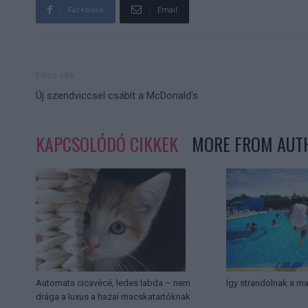
Facebook
Email
Előző cikk
Új szendviccsel csábít a McDonald’s
KAPCSOLÓDÓ CIKKEK
MORE FROM AUT
Automata cicavécé, ledes labda – nem
Így strandolnak a m
drága a luxus a hazai macskatartóknak