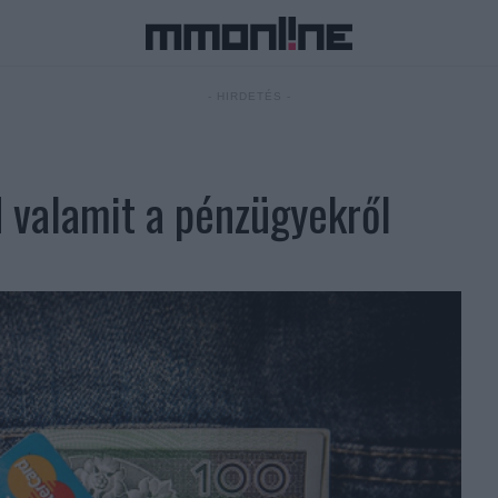
- HIRDETÉS -
d valamit a pénzügyekről