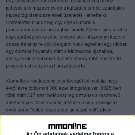
egy sokkal szélesebb körhöz, társadalmi bázishoz
juttassa el a múzeumok és a kulturális terület számtalan
muzeológiai rendszerének üzenetét - emelte ki.
Hozzátette: nincs még egy olyan kulturális
programsorozat az országban, amely 24 éve ilyen töretlen
népszerűségnek örvend, ennyire sok intézményt kapcsol
össze és ennyire sok látogatót vonz egyetlen egy időben,
egy éjszaka folyamán, mint a Múzeumok éjszakája,
amelyen idén több mint 450 intézmény több mint 3000
programmal vesz részt országszerte.
Kiemelte: a rendezvény jelentőségét jól mutatja, hogy
évről évre több mint 300 ezer látogatója van, 2025-ben
több mint 337 ezer belépést regisztráltak a résztvevő
intézmények. Mint mondta, a Múzeumok éjszakája az
évek során "valódi közösségi ünneppé vált", olyan
alkalommá, amikor a családok, baráti társaságok, fiatalok,
idősebbek együtt fedezik fel a múzeumokat,
gyűjteményeket, műalkotásokat, technikai értékeket, a
Az Ön adatainak védelme fontos a