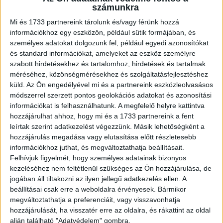
történelmi örökség részeit.
számunkra
Mi és 1733 partnereink tárolunk és/vagy férünk hozzá
Hangsúlyozta, hogy ez nem egy budapesti program,
információkhoz egy eszközön, például sütik formájában, és
hanem egy "országos méretűvé nőtt kulturális esemény",
személyes adatokat dolgozunk fel, például egyedi azonosítókat
és standard információkat, amelyeket az eszköz személyre
hiszen a fővárosi intézmények mellett vidéki városok,
szabott hirdetésekhez és tartalomhoz, hirdetések és tartalmak
kisebb települések, falvak is színvonalas, tartalmas,
méréséhez, közönségmérésekhez és szolgáltatásfejlesztéshez
szórakoztató kulturális programokkal várják a látogatókat.
küld.
Az Ön engedélyével mi és a partnereink eszközleolvasásos
módszerrel szerzett pontos geolokációs adatokat és azonosítási
Az idei sorozat központi témájáról szólva kiemelte:
információkat is felhasználhatunk. A megfelelő helyre kattintva
"fontos, hogy megmutassuk, hogy a kulináris élmények, a
hozzájárulhat ahhoz, hogy mi és a 1733 partnereink a fent
leírtak szerint adatkezelést végezzünk. Másik lehetőségként a
kultúra, a művészet nem szétválasztó", hanem a magyar
hozzájárulás megadása vagy elutasítása előtt részletesebb
és európai kultúra fontos összekapcsolódása. Sári Zsolt
információkhoz juthat, és megváltoztathatja beállításait.
elmondta, hogy az idei rendezvénysorozat jószolgálati
Felhívjuk figyelmét, hogy személyes adatainak bizonyos
nagykövete Mautner Zsófia gasztronómiai szakíró-
kezeléséhez nem feltétlenül szükséges az Ön hozzájárulása, de
műsorvezető lesz, a kiemelt vidéki helyszín pedig Sopron
jogában áll tiltakozni az ilyen jellegű adatkezelés ellen. A
és a Soproni Múzeum.
beállításai csak erre a weboldalra érvényesek. Bármikor
megváltoztathatja a preferenciáit, vagy visszavonhatja
hozzájárulását, ha visszatér erre az oldalra, és rákattint az oldal
Budapesten a karszalagok érvényesek lesznek
alján található "Adatvédelem" gombra.