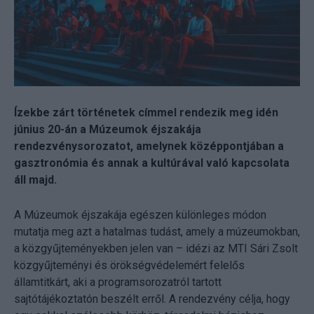
Ízekbe zárt történetek címmel rendezik meg idén
június 20-án a Múzeumok éjszakája
rendezvénysorozatot, amelynek középpontjában a
gasztronómia és annak a kultúrával való kapcsolata
áll majd.
A Múzeumok éjszakája egészen különleges módon
mutatja meg azt a hatalmas tudást, amely a múzeumokban,
a közgyűjteményekben jelen van – idézi az MTI Sári Zsolt
közgyűjteményi és örökségvédelemért felelős
államtitkárt, aki a programsorozatról tartott
sajtótájékoztatón beszélt erről. A rendezvény célja, hogy