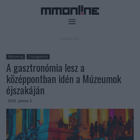
- HIRDETÉS -
Marketing
Országmárka
A gasztronómia lesz a
középpontban idén a Múzeumok
éjszakáján
2026. június 2.