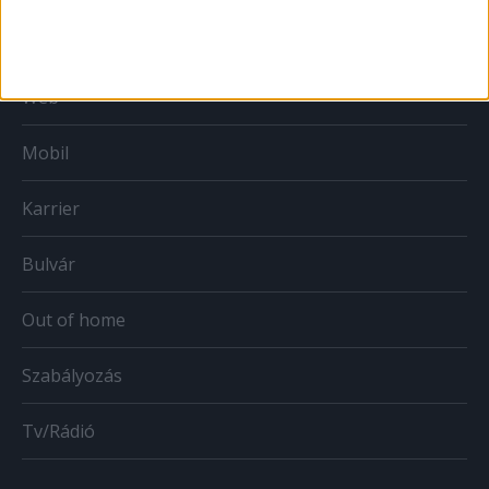
Print
Web
Mobil
Karrier
Bulvár
Out of home
Szabályozás
Tv/Rádió