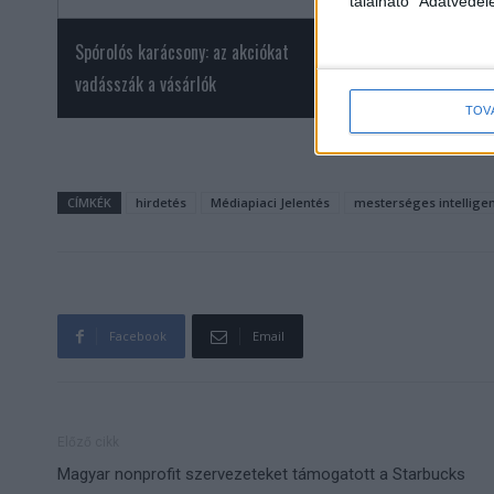
található "Adatvéde
Spórolós karácsony: az akciókat
Karácsonyi vásárlás
vadásszák a vásárlók
megfontoltan költ
TOV
CÍMKÉK
hirdetés
Médiapiaci Jelentés
mesterséges intellige
Facebook
Email
Előző cikk
Magyar nonprofit szervezeteket támogatott a Starbucks