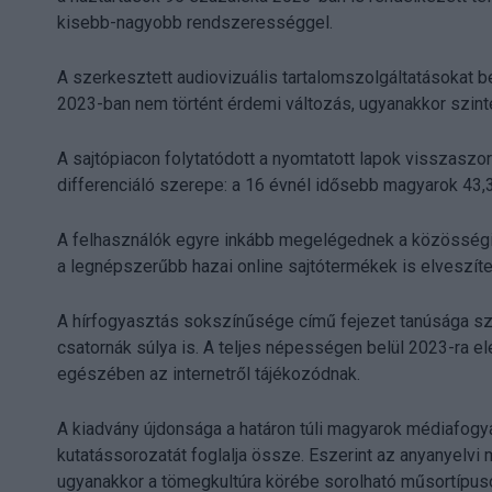
kisebb-nagyobb rendszerességgel.
A szerkesztett audiovizuális tartalomszolgáltatásokat be
2023-ban nem történt érdemi változás, ugyanakkor szinte 
A sajtópiacon folytatódott a nyomtatott lapok visszaszo
differenciáló szerepe: a 16 évnél idősebb magyarok 43,
A felhasználók egyre inkább megelégednek a közösségi 
a legnépszerűbb hazai online sajtótermékek is elveszíte
A hírfogyasztás sokszínűsége című fejezet tanúsága sze
csatornák súlya is. A teljes népességen belül 2023-ra el
egészében az internetről tájékozódnak.
A kiadvány újdonsága a határon túli magyarok médiafo
kutatássorozatát foglalja össze. Eszerint az anyanyelvi 
ugyanakkor a tömegkultúra körébe sorolható műsortípus