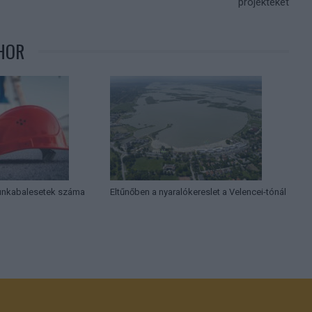
projekteket
HOR
munkabalesetek száma
Eltűnőben a nyaralókereslet a Velencei-tónál