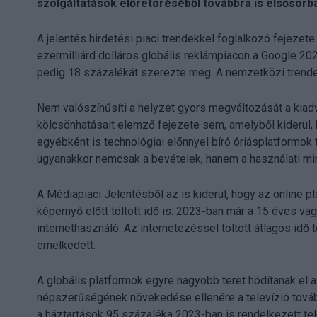
szolgáltatások előretöréséből továbbra is elsősorba
A jelentés hirdetési piaci trendekkel foglalkozó fejezet
ezermilliárd dolláros globális reklámpiacon a Google 20
pedig 18 százalékát szerezte meg. A nemzetközi trendek
Nem valószínűsíti a helyzet gyors megváltozását a kiadv
kölcsönhatásait elemző fejezete sem, amelyből kiderül
egyébként is technológiai előnnyel bíró óriásplatformok 
ugyanakkor nemcsak a bevételek, hanem a használati mint
A Médiapiaci Jelentésből az is kiderül, hogy az online
képernyő előtt töltött idő is: 2023-ban már a 15 éves v
internethasználó. Az internetezéssel töltött átlagos idő t
emelkedett.
A globális platformok egyre nagyobb teret hódítanak el a 
népszerűségének növekedése ellenére a televízió tová
a háztartások 95 százaléka 2023-ban is rendelkezett te