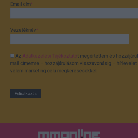
Email cím
*
Vezetéknév
*
Az
Adatkezelési Tájékoztató
t megértettem és hozzájárul
mail címemre – hozzájárulásom visszavonásig – hírlevelet k
velem marketing célú megkeresésekkel.