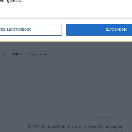
lem" gombra.
: idén
Ismét keresik a legjobb
ekezünk
sportmarketing megoldásokat
ÁBBI LEHETŐSÉGEK
ELFOGADOM
ncia
NMHH
óriásplatform
Következő cikk
A TV2 és a JVSZ keresi a kiemelkedő innovációs