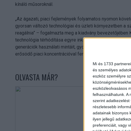
kínáló műsoroknál.
„Az ágazati, piaci fejlemények folyamatos nyomon köve
gyorsan változó technológiai és üzleti környezetben a 
reagálnia” – fogalmazta meg a kiadvány bevezetőjében K
technológia térhódítása egyre inkább elmossa a hagyomán
generációk használati mintáit, gyorsítja az innovációt és
erősödő piaci koncentrációval fenyeget.
Mi és 1733 partnerei
és személyes adatoka
OLVASTA MÁR?
eszköz személyre sz
közönségmérésekhez 
eszközleolvasásos mó
felhasználhatunk. A 
szerint adatkezelést
részletesebb informác
adatainak bizonyos k
ilyen jellegű adatke
preferenciáit, vagy v