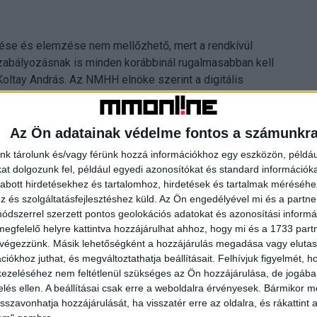
tése és elemzése nem mellőzhető, mert a rendkívül
szabályozásnak is minden korábbinál rugalmasabban kell
oltay András. Az NMHH elnöke szerint a digitális
yos ágazati határokat, jelentősen differenciálja a
 növeli az üzleti modellek változatosságát, ugyanakkor
Az Ön adatainak védelme fontos a számunkr
nk tárolunk és/vagy férünk hozzá információkhoz egy eszközön, példáu
t dolgozunk fel, például egyedi azonosítókat és standard információk
abott hirdetésekhez és tartalomhoz, hirdetések és tartalmak méréséhe
és szolgáltatásfejlesztéshez küld.
Az Ön engedélyével mi és a partne
dszerrel szerzett pontos geolokációs adatokat és azonosítási informác
megfelelő helyre kattintva hozzájárulhat ahhoz, hogy mi és a 1733 partne
 végezzünk. Másik lehetőségként a hozzájárulás megadása vagy elutasí
iókhoz juthat, és megváltoztathatja beállításait.
Felhívjuk figyelmét, 
ezeléséhez nem feltétlenül szükséges az Ön hozzájárulása, de jogában 
zelés ellen. A beállításai csak erre a weboldalra érvényesek. Bármikor m
isszavonhatja hozzájárulását, ha visszatér erre az oldalra, és rákattint a