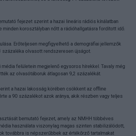
mutató fejezet szerint a hazai lineáris rádiós kínálatban
minden korosztályban nőtt a rádióhallgatásra fordított idő.
rulása. Erőteljesen megfigyelhető a demográfiai jellemzők
3 százaléka olvasott rendszeresen újságot.
média felületein megjelenő egysoros hírekkel. Tavaly még
tték az olvasótáboruk átlagosan 9,2 százalékát.
rint a hazai lakosság körében csökkent az offline
érte a 90 százalékot azok aránya, akik részben vagy teljes
gyasztását bemutató fejezet, amely az NMHH többéves
média használata viszonylag magas szinten stabilizálódott,
ok továbbra is népszerűbbek az értékőrző tartalmakat