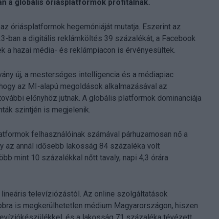
n a globális óriásplatformok profitálnak.
e az óriásplatformok hegemóniáját mutatja. Eszerint az
23-ban a digitális reklámköltés 39 százalékát, a Facebook
 a hazai média- és reklámpiacon is érvényesültek.
ány új, a mesterséges intelligencia és a médiapiac
, hogy az MI-alapú megoldások alkalmazásával az
további előnyhöz jutnak. A globális platformok dominanciája
ák szintjén is megjelenik.
 platformok felhasználóinak számával párhuzamosan nő a
agy az annál idősebb lakosság 84 százaléka volt
öbb mint 10 százalékkal nőtt tavaly, napi 4,3 órára
lineáris televíziózástól. Az online szolgáltatások
bbra is megkerülhetetlen médium Magyarországon, hiszen
levíziókészülékkel, és a lakosság 71 százaléka tévézett