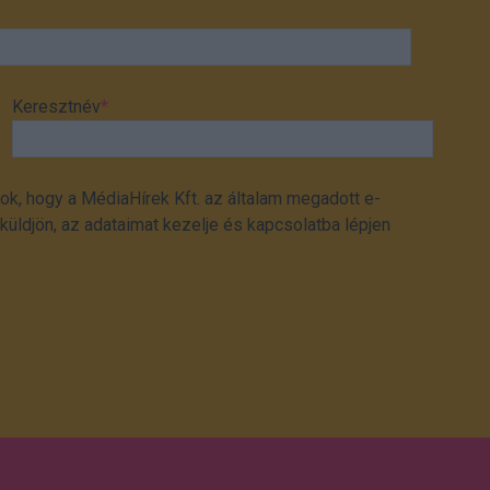
Keresztnév
*
ok, hogy a MédiaHírek Kft. az általam megadott e-
üldjön, az adataimat kezelje és kapcsolatba lépjen