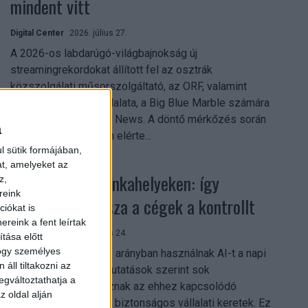
mindent vitt
Digital Center
2026. július 27.
A 2026-os labdarúgó-világbajnokság új
streamingrekordokat állított fel az osztrák
közszolgálati műsorszolgáltató, az ORF, valamint
technológiai leányvállalata, a Big Blue Marble számára
– írja a Broadband TV News. A döntő mérkőzés során
a
az átlagos nézőszám elérte...
l sütik formájában,
at, amelyeket az
Shadow AI a munkahelyeken: így
z,
reink
szerezhetik vissza a cégek a kontrollt
iókat is
reink a fent leírtak
Digital Center
2026. július 24.
tása előtt
hogy személyes
A munkavállalók nagy arányban használnak AI-t a napi
áll tiltakozni az
munkában, ám friss kutatások szerint sok
egváltoztathatja a
szervezetnél hiányoznak az ehhez kapcsolódó
z oldal alján
világos irányelvek és biztonságos vállalati keretek. Ez