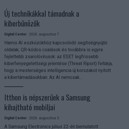
Új technikákkal támadnak a
kiberbűnözők
Digital Center
2026. augusztus 7.
Hamis AI eszközökhöz kapcsolódó segítségnyújtó
oldalak, QR-kódos csalások és továbbra is egyre
fejlettebb zsarolóvírusok: az ESET legfrissebb
kiberfenyegetettségi jelentése (Threat Riport) feltárja,
hogy a mesterséges intelligencia új korszakot nyitott
a kibertámadásokban. Az AI nemcsak...
Itthon is népszerűek a Samsung
kihajtható mobiljai
Digital Center
2026. augusztus 3.
A Samsung Electronics július 22-én bemutatott