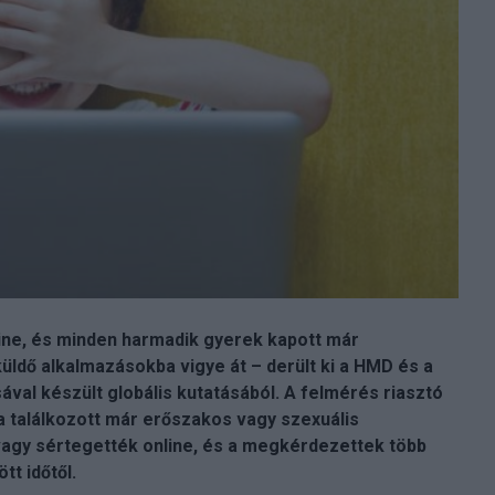
line, és minden harmadik gyerek kapott már
küldő alkalmazásokba vigye át – derült ki a HMD és a
val készült globális kutatásából. A felmérés riasztó
a találkozott már erőszakos vagy szexuális
vagy sértegették online, és a megkérdezettek több
tt időtől.