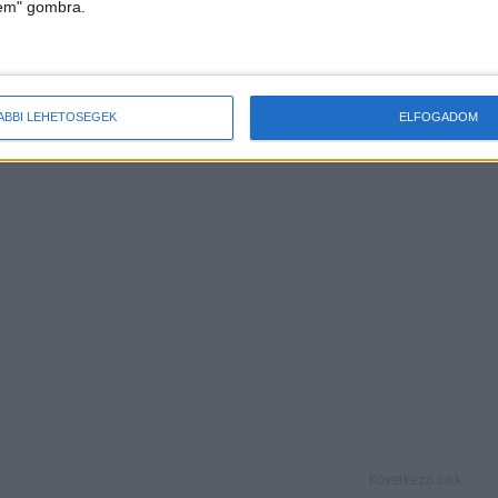
lem" gombra.
k helyzete
Változás a DIGI-nél
ÁBBI LEHETŐSÉGEK
ELFOGADOM
Következő cikk