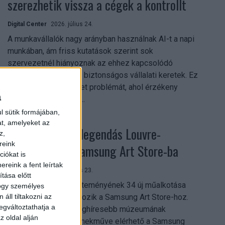
szerezhetik vissza a cégek a kontrollt
Digital Center
2026. július 24.
A munkavállalók nagy arányban használnak AI-t a napi
munkában, ám friss kutatások szerint sok
szervezetnél hiányoznak az ehhez kapcsolódó
világos irányelvek és biztonságos vállalati keretek. Ez
különösen ott jelenthet problémát, ahol érzékeny
a
üzleti információkkal...
l sütik formájában,
at, amelyeket az
Megérkezett a legendás Louvre-
z,
reink
gyűjtemény a Samsung Art Store-ba
iókat is
reink a fent leírtak
Digital Center
2026. július 23.
tása előtt
A párizsi Louvre gyűjteményének 34 új műalkotása
hogy személyes
áll tiltakozni az
most először csatlakozik a Samsung Art Store-hoz.
egváltoztathatja a
Ezzel a világ egyik leghíresebb múzeumának
z oldal alján
összesen már 51 remekműve elérhető a Samsung