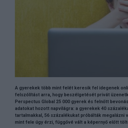
A gyerekek több mint felét keresik fel idegenek on
felszólítást arra, hogy beszélgetését privát üzenet
Perspectus Global 25 000 gyerek és felnőtt bevonásá
adatokat hozott napvilágra: a gyerekek 40 százalék
tartalmakkal, 56 százalékukat próbálták megalázni 
mint fele úgy érzi, függővé vált a képernyő előtt töltö