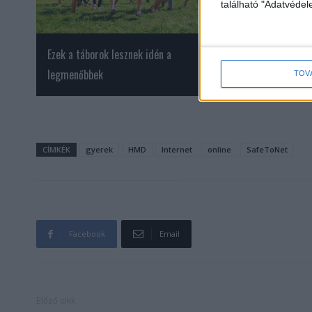
található "Adatvéde
Ezek a táborok lesznek idén a
Egyre jobb a fiatalo
legmenőbbek
TOV
CÍMKÉK
gyerek
HMD
Internet
online
SafeToNet
Facebook
Email
Előző cikk