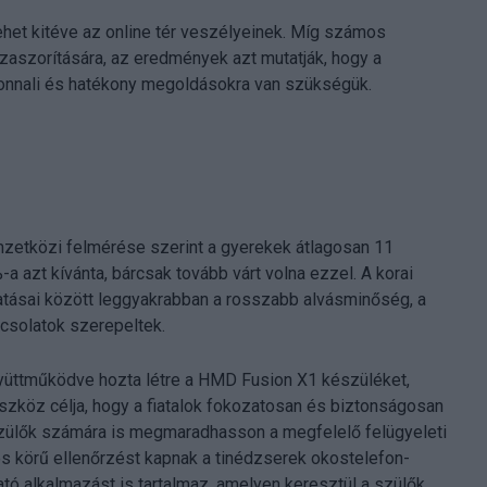
lehet kitéve az online tér veszélyeinek. Míg számos
zaszorítására, az eredmények azt mutatják, hogy a
nnali és hatékony megoldásokra van szükségük.
zetközi felmérése szerint a gyerekek átlagosan 11
a azt kívánta, bárcsak tovább várt volna ezzel. A korai
 hatásai között leggyakrabban a rosszabb alvásminőség, a
solatok szerepeltek.
yüttműködve hozta létre a HMD Fusion X1 készüléket,
eszköz célja, hogy a fiatalok fokozatosan és biztonságosan
 szülők számára is megmaradhasson a megfelelő felügyeleti
es körű ellenőrzést kapnak a tinédzserek okostelefon-
ató alkalmazást is tartalmaz, amelyen keresztül a szülők