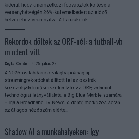
kiderül, hogy a nemzetközi fogyasztók költése a
versenyhétvégén 26%-kal emelkedett az előző
hétvégéhez viszonyítva. A tranzakciók...
Rekordok dőltek az ORF-nél: a futball-vb
mindent vitt
Digital Center
2026. július 27.
A 2026-os labdarúgó-világbajnokság új
streamingrekordokat állított fel az osztrák
közszolgálati műsorszolgáltató, az ORF, valamint
technológiai leányvállalata, a Big Blue Marble számára
– írja a Broadband TV News. A döntő mérkőzés során
az átlagos nézőszám elérte...
Shadow AI a munkahelyeken: így