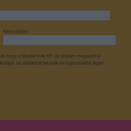
Keresztnév
*
ok, hogy a MédiaHírek Kft. az általam megadott e-
üldjön, az adataimat kezelje és kapcsolatba lépjen