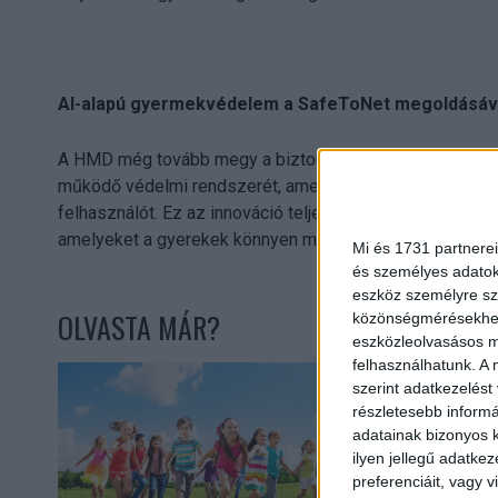
AI-alapú gyermekvédelem a SafeToNet megoldásáv
A HMD még tovább megy a biztonság terén: 2025 nyarán 
működő védelmi rendszerét, amely valós időben szűri és 
felhasználót. Ez az innováció teljesen integráltan műkö
amelyeket a gyerekek könnyen megkerülhetnének.
Mi és 1731 partnerei
és személyes adatoka
eszköz személyre sz
OLVASTA MÁR?
közönségmérésekhez 
eszközleolvasásos mó
felhasználhatunk. A 
szerint adatkezelést
részletesebb informác
adatainak bizonyos k
ilyen jellegű adatke
preferenciáit, vagy v