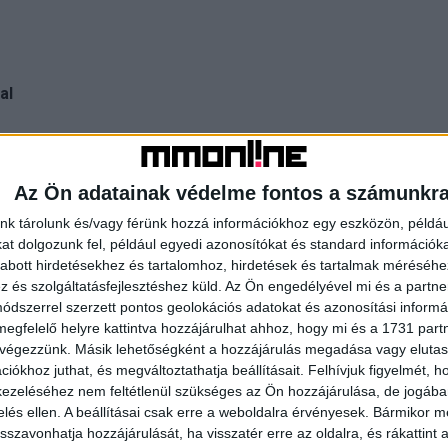
al
bevezeti a SafeToNet mesterséges intelligenciával
blokkolja a káros tartalmakat, mielőtt azok elérnék a
Az Ön adatainak védelme fontos a számunkr
dik anélkül, hogy külső alkalmazásokra támaszkodna,
nk tárolunk és/vagy férünk hozzá információkhoz egy eszközön, példáu
t dolgozunk fel, például egyedi azonosítókat és standard információk
abott hirdetésekhez és tartalomhoz, hirdetések és tartalmak méréséhe
és szolgáltatásfejlesztéshez küld.
Az Ön engedélyével mi és a partne
dszerrel szerzett pontos geolokációs adatokat és azonosítási informác
megfelelő helyre kattintva hozzájárulhat ahhoz, hogy mi és a 1731 partne
 végezzünk. Másik lehetőségként a hozzájárulás megadása vagy elutasí
iókhoz juthat, és megváltoztathatja beállításait.
Felhívjuk figyelmét, 
ezeléséhez nem feltétlenül szükséges az Ön hozzájárulása, de jogában 
zelés ellen. A beállításai csak erre a weboldalra érvényesek. Bármikor m
isszavonhatja hozzájárulását, ha visszatér erre az oldalra, és rákattint a