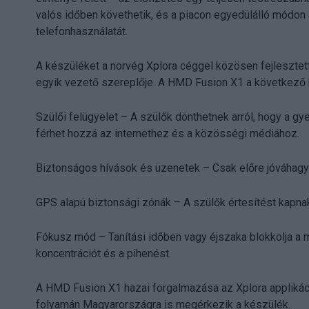
valós időben követhetik, és a piacon egyedülálló módo
telefonhasználatát.
A készüléket a norvég Xplora céggel közösen fejlesztet
egyik vezető szereplője. A HMD Fusion X1 a következő k
Szülői felügyelet – A szülők dönthetnek arról, hogy a g
férhet hozzá az internethez és a közösségi médiához.
Biztonságos hívások és üzenetek – Csak előre jóváhagy
GPS alapú biztonsági zónák – A szülők értesítést kapnak, 
Fókusz mód – Tanítási időben vagy éjszaka blokkolja a 
koncentrációt és a pihenést.
A HMD Fusion X1 hazai forgalmazása az Xplora applikáció
folyamán Magyarországra is megérkezik a készülék.