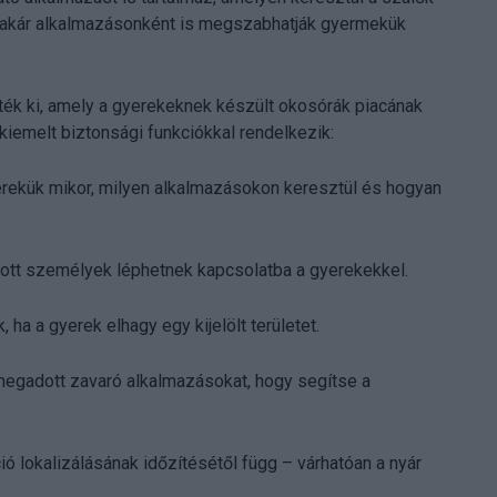
n akár alkalmazásonként is megszabhatják gyermekük
ték ki, amely a gyerekeknek készült okosórák piacának
iemelt biztonsági funkciókkal rendelkezik:
yerekük mikor, milyen alkalmazásokon keresztül és hogyan
ott személyek léphetnek kapcsolatba a gyerekekkel.
ha a gyerek elhagy egy kijelölt területet.
megadott zavaró alkalmazásokat, hogy segítse a
 lokalizálásának időzítésétől függ – várhatóan a nyár