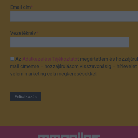
Email cím
*
Vezetéknév
*
Az
Adatkezelési Tájékoztató
t megértettem és hozzájárul
mail címemre – hozzájárulásom visszavonásig – hírlevelet k
velem marketing célú megkeresésekkel.