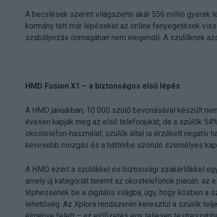
A becslések szerint világszerte akár 556 millió gyerek 
kormány tett már lépéseket az online fenyegetések viss
szabályozás önmagában nem elegendő. A szülőknek azo
HMD Fusion X1 – a biztonságos első lépés
A HMD januárban, 10 000 szülő bevonásával készült nem
évesen kapják meg az első telefonjukat, de a szülők 54%-
okostelefon-használat, szülők által is érzékelt negatív
kevesebb mozgás és a háttérbe szoruló személyes kapc
A HMD ezért a szülőkkel és biztonsági szakértőkkel eg
amely új kategóriát teremt az okostelefonok piacán: az 
léphessenek be a digitális világba, úgy, hogy közben a
lehetőség. Az Xplora rendszerén keresztül a szülők telj
élménye felett – az előfizetés egy teljesen testreszabh