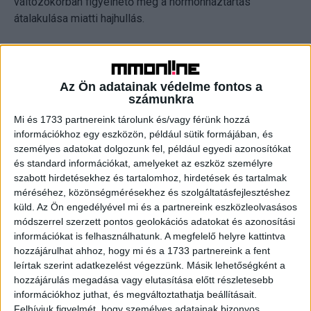
változókorban figyelhető meg a hormonháztartás
átalakulása miatti hajhullás.
Hirtelen jelentkező problémák
Az Ön adatainak védelme fontos a
A hirtelen megjelenő erős hajhullás okai gyakran átmeneti
számunkra
állapotokhoz köthetők. Ilyen lehet a tápanyaghiány,
Mi és 1733 partnereink tárolunk és/vagy férünk hozzá
különösen a B-vitaminok, folsav, H-vitamin, valamint a vas,
információkhoz egy eszközön, például sütik formájában, és
cink, kalcium és bizonyos aminosavak hiánya. Egyes
személyes adatokat dolgozunk fel, például egyedi azonosítókat
gyógyszerek mellékhatásaként is jelentkezhet fokozott
és standard információkat, amelyeket az eszköz személyre
hajvesztés. Szülés után sok nő tapasztal átmeneti
szabott hirdetésekhez és tartalomhoz, hirdetések és tartalmak
hajhullást a hormonális változások miatt. Pajzsmirigy-
méréséhez, közönségmérésekhez és szolgáltatásfejlesztéshez
rendellenességek és egyéb betegségek, valamint a fejbőr
küld.
Az Ön engedélyével mi és a partnereink eszközleolvasásos
gombás vagy gyulladásos elváltozásai szintén
módszerrel szerzett pontos geolokációs adatokat és azonosítási
információkat is felhasználhatunk. A megfelelő helyre kattintva
vezethetnek fokozott hajhulláshoz.
hozzájárulhat ahhoz, hogy mi és a 1733 partnereink a fent
leírtak szerint adatkezelést végezzünk. Másik lehetőségként a
Életmódbeli hatások
hozzájárulás megadása vagy elutasítása előtt részletesebb
információkhoz juthat, és megváltoztathatja beállításait.
A stressz, a nem megfelelő táplálkozás, a drasztikus
Felhívjuk figyelmét, hogy személyes adatainak bizonyos