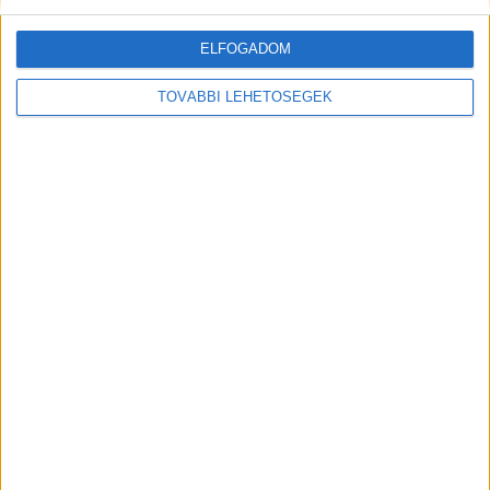
A rovat támogatói:
ELFOGADOM
TOVÁBBI LEHETŐSÉGEK
Még több podcast
DIGITAL CENTER
Új technikákkal támadnak a kiberbűnözők
Digital Center
2026. augusztus 7.
Hamis AI eszközökhöz kapcsolódó segítségnyújtó