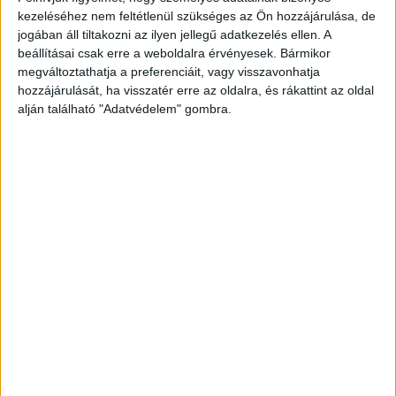
fogyókúrák mind hozzájárulhatnak a hajhulláshoz. Fokozott
kezeléséhez nem feltétlenül szükséges az Ön hozzájárulása, de
jogában áll tiltakozni az ilyen jellegű adatkezelés ellen. A
szellemi vagy fizikai megterhelés esetén a test
beállításai csak erre a weboldalra érvényesek. Bármikor
erőforrásait a létfontosságú szervek működtetésére
megváltoztathatja a preferenciáit, vagy visszavonhatja
fordítja, így a hajhagymák kevesebb tápanyaghoz jutnak. A
hozzájárulását, ha visszatér erre az oldalra, és rákattint az oldal
helytelen hajápolási szokások, mint a túl gyakori festés,
alján található "Adatvédelem" gombra.
szárítás vagy erős vegyszerek használata szintén
károsíthatják a hajszálakat és a fejbőrt.
Kezelési lehetőségek
A hajhullás kezelése a kiváltó októl függ. Az átmeneti
esetekben - mint a tápanyaghiány vagy hormonális
változások - a kiváltó probléma rendezésével a
hajnövekedés általában magától helyreáll. A tartós,
genetikai hajlammal összefüggő hajhullásnál speciális
készítmények segíthetnek a még életképes hajhagymák
működésének támogatásában. A megfelelő
tápanyagokkal, vitaminokkal és ásványi anyagokkal