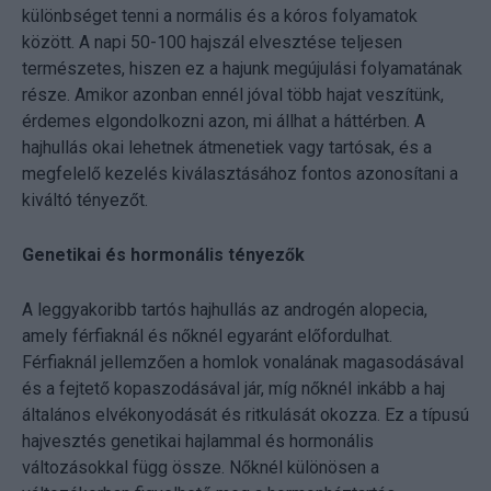
különbséget tenni a normális és a kóros folyamatok
között. A napi 50-100 hajszál elvesztése teljesen
természetes, hiszen ez a hajunk megújulási folyamatának
része. Amikor azonban ennél jóval több hajat veszítünk,
érdemes elgondolkozni azon, mi állhat a háttérben. A
hajhullás okai lehetnek átmenetiek vagy tartósak, és a
megfelelő kezelés kiválasztásához fontos azonosítani a
kiváltó tényezőt.
Genetikai és hormonális tényezők
A leggyakoribb tartós hajhullás az androgén alopecia,
amely férfiaknál és nőknél egyaránt előfordulhat.
Férfiaknál jellemzően a homlok vonalának magasodásával
és a fejtető kopaszodásával jár, míg nőknél inkább a haj
általános elvékonyodását és ritkulását okozza. Ez a típusú
hajvesztés genetikai hajlammal és hormonális
változásokkal függ össze. Nőknél különösen a