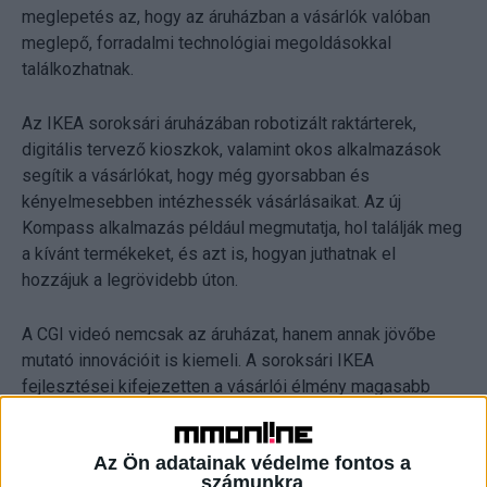
meglepetés az, hogy az áruházban a vásárlók valóban
meglepő, forradalmi technológiai megoldásokkal
találkozhatnak.
Az IKEA soroksári áruházában robotizált raktárterek,
digitális tervező kioszkok, valamint okos alkalmazások
segítik a vásárlókat, hogy még gyorsabban és
kényelmesebben intézhessék vásárlásaikat. Az új
Kompass alkalmazás például megmutatja, hol találják meg
a kívánt termékeket, és azt is, hogyan juthatnak el
hozzájuk a legrövidebb úton.
A CGI videó nemcsak az áruházat, hanem annak jövőbe
mutató innovációit is kiemeli. A soroksári IKEA
fejlesztései kifejezetten a vásárlói élmény magasabb
szintre emelését szolgálják: az új digitális képernyők,
vizuális falak és az interaktív tervező szoba lehetővé
Az Ön adatainak védelme fontos a
teszik, hogy a vásárlók előre betáplált IKEA terveket
számunkra