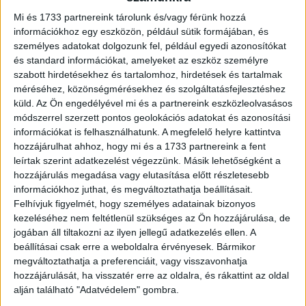
jelenítsenek meg a falakra vetítve, mindezt valós
Mi és 1733 partnereink tárolunk és/vagy férünk hozzá
méretben.
információkhoz egy eszközön, például sütik formájában, és
személyes adatokat dolgozunk fel, például egyedi azonosítókat
Az IKEA számára fontos, hogy a vásárlók ne csak
és standard információkat, amelyeket az eszköz személyre
termékekkel, hanem élményekkel is gazdagodjanak. Az
szabott hirdetésekhez és tartalomhoz, hirdetések és tartalmak
áruház a jövő technológiai újításait ötvözi a kényelmes,
méréséhez, közönségmérésekhez és szolgáltatásfejlesztéshez
gyors és interaktív vásárlói élménnyel, amely
küld.
Az Ön engedélyével mi és a partnereink eszközleolvasásos
módszerrel szerzett pontos geolokációs adatokat és azonosítási
szórakoztató és praktikus is.
információkat is felhasználhatunk. A megfelelő helyre kattintva
hozzájárulhat ahhoz, hogy mi és a 1733 partnereink a fent
„A CGI videó egy szórakoztató és figyelemfelkeltő módja
leírtak szerint adatkezelést végezzünk. Másik lehetőségként a
annak, hogy bemutassuk áruházunk új, innovatív
hozzájárulás megadása vagy elutasítása előtt részletesebb
sajátosságait, amelyek már most elérhetőek minden
információkhoz juthat, és megváltoztathatja beállításait.
vásárlónk számára. Szeretnénk, ha vásárlóink végre
Felhívjuk figyelmét, hogy személyes adatainak bizonyos
megtapasztalhatnák a jövő áruházának világát, miközben
kezeléséhez nem feltétlenül szükséges az Ön hozzájárulása, de
jogában áll tiltakozni az ilyen jellegű adatkezelés ellen. A
az új megoldásokat is felfedezik. A repülő polip ugyan
beállításai csak erre a weboldalra érvényesek. Bármikor
csak a fantázia szüleménye, de az új, élményalapú
megváltoztathatja a preferenciáit, vagy visszavonhatja
szolgáltatások és innovációk valóban elérhetőek!” –
hozzájárulását, ha visszatér erre az oldalra, és rákattint az oldal
mondta Iva Pohlová az IKEA cseh–magyar–szlovák
alján található "Adatvédelem" gombra.
régiójának marketingkommunikációs vezetője.