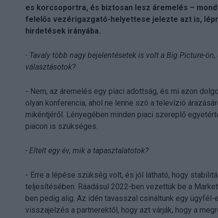
es korcsoportra, és biztosan lesz áremelés – mond
felelős vezérigazgató-helyettese jelezte azt is, lé
hirdetések irányába.
- Tavaly több nagy bejelentésetek is volt a Big Picture-ön
választásotok?
- Nem, az áremelés egy piaci adottság, és mi azon dolgo
olyan konferencia, ahol ne lenne szó a televízió árazás
mikéntjéről. Lényegében minden piaci szereplő egyetért
piacon is szükséges.
- Eltelt egy év, mik a tapasztalatotok?
- Erre a lépése szükség volt, és jól látható, hogy stabi
teljesítésében. Ráadásul 2022-ben vezettük be a Market
ben pedig alig. Az idén tavasszal csináltunk egy ügyfél-
visszajelzés a partnerektől, hogy azt várják, hogy a m