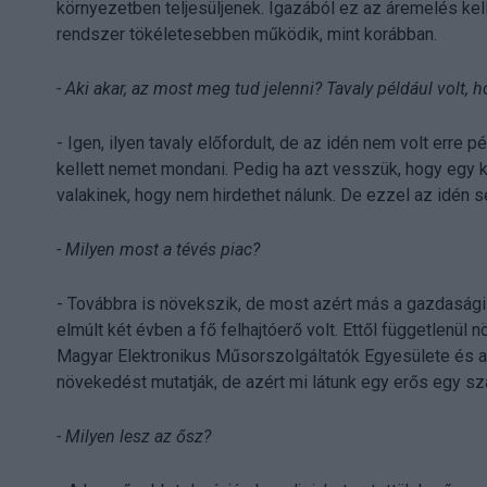
környezetben teljesüljenek. Igazából ez az áremelés kelle
rendszer tökéletesebben működik, mint korábban.
- Aki akar, az most meg tud jelenni? Tavaly például volt, 
- Igen, ilyen tavaly előfordult, de az idén nem volt erre p
kellett nemet mondani. Pedig ha azt vesszük, hogy egy 
valakinek, hogy nem hirdethet nálunk. De ezzel az idén 
- Milyen most a tévés piac?
- Továbbra is növekszik, de most azért más a gazdasági 
elmúlt két évben a fő felhajtóerő volt. Ettől függetlenül
Magyar Elektronikus Műsorszolgáltatók Egyesülete és 
növekedést mutatják, de azért mi látunk egy erős egy s
- Milyen lesz az ősz?