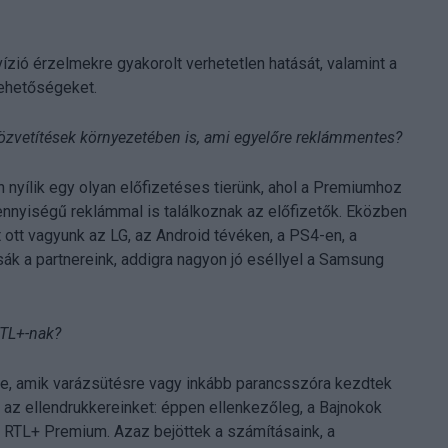
vízió érzelmekre gyakorolt verhetetlen hatását, valamint a
 lehetőségeket.
-közvetítések környezetében is, ami egyelőre reklámmentes?
nyílik egy olyan előfizetéses tierünk, ahol a Premiumhoz
mennyiségű reklámmal is találkoznak az előfizetők. Eközben
 ott vagyunk az LG, az Android tévéken, a PS4-en, a
k a partnereink, addigra nagyon jó eséllyel a Samsung
RTL+-nak?
ekre, amik varázsütésre vagy inkább parancsszóra kezdtek
az ellendrukkereinket: éppen ellenkezőleg, a Bajnokok
RTL+ Premium. Azaz bejöttek a számításaink, a