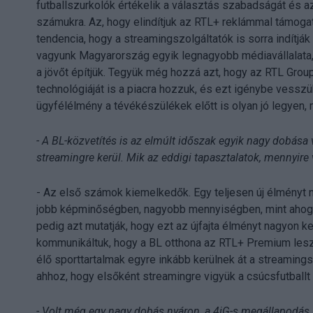
futballszurkolók értékelik a választás szabadságát és az
számukra. Az, hogy elindítjuk az RTL+ reklámmal támogatot
tendencia, hogy a streamingszolgáltatók is sorra indítják
vagyunk Magyarország egyik legnagyobb médiavállalata, 
a jövőt építjük. Tegyük még hozzá azt, hogy az RTL Grou
technológiáját is a piacra hozzuk, és ezt igénybe vessz
ügyfélélmény a tévékészülékek előtt is olyan jó legyen, m
- A BL-közvetítés is az elmúlt időszak egyik nagy dobása
streamingre kerül. Mik az eddigi tapasztalatok, mennyire
- Az első számok kiemelkedők. Egy teljesen új élményt 
jobb képminőségben, nagyobb mennyiségben, mint ahog
pedig azt mutatják, hogy ezt az újfajta élményt nagyon ke
kommunikáltuk, hogy a BL otthona az RTL+ Premium lesz.
élő sporttartalmak egyre inkább kerülnek át a streamingsz
ahhoz, hogy elsőként streamingre vigyük a csúcsfutball
- Volt még egy nagy dobás nyáron, a 4iG-s megállapodás