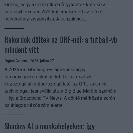
kiderül, hogy a nemzetközi fogyasztók költése a
versenyhétvégén 26%-kal emelkedett az előző
hétvégéhez viszonyítva. A tranzakciók...
Rekordok dőltek az ORF-nél: a futball-vb
mindent vitt
Digital Center
2026. július 27.
A 2026-os labdarúgó-világbajnokság új
streamingrekordokat állított fel az osztrák
közszolgálati műsorszolgáltató, az ORF, valamint
technológiai leányvállalata, a Big Blue Marble számára
– írja a Broadband TV News. A döntő mérkőzés során
az átlagos nézőszám elérte...
Shadow AI a munkahelyeken: így