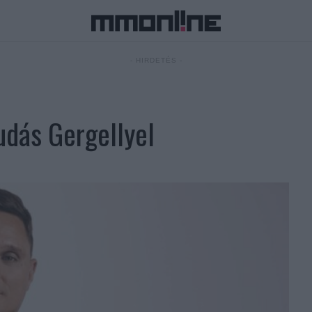
- HIRDETÉS -
Dudás Gergellyel