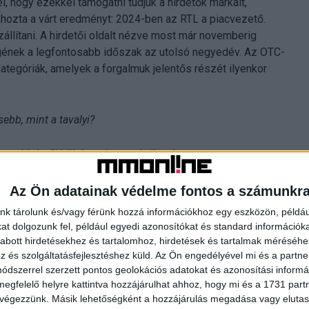
l, hogy ezekkel támogatni tudjuk a hirdetők márkáit,
 hozta a várt eredményt: 2024-ben az RTL a piacvezető.
llítani. A hirdetői oldalt nézve most már novemberig
bbségének a legfontosabb időszak az utolsó negyedév. Az OTC-
kategóriák, amelyek a forgalmuk jelentős részét ilyenkor
sebb, mint a tavalyi?
a hirdetői költés, mint tavaly ilyenkor.
nség?
Az Ön adatainak védelme fontos a számunkr
nk tárolunk és/vagy férünk hozzá információkhoz egy eszközön, példáu
ságból hamarosan elég sokan fordulnak majd át a 49-ből 50-
t dolgozunk fel, például egyedi azonosítókat és standard információk
csoport a 18–59 lesz 2025-től. Ami ugyanúgy változás lesz
abott hirdetésekhez és tartalomhoz, hirdetések és tartalmak méréséhe
 kezdődött, ám januártól 18-kor fog. Ez is illeszkedik a
és szolgáltatásfejlesztéshez küld.
Az Ön engedélyével mi és a partne
dszerrel szerzett pontos geolokációs adatokat és azonosítási informác
en ez a korosztály valamelyest hamarabb kapcsolja be
megfelelő helyre kattintva hozzájárulhat ahhoz, hogy mi és a 1731 partne
22.59-ig tart majd nálunk a főműsoridő.
 végezzünk. Másik lehetőségként a hozzájárulás megadása vagy elutasí