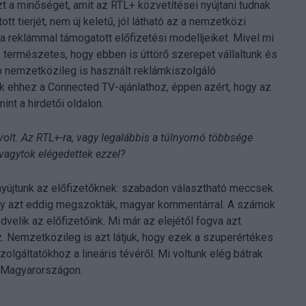
t a minőséget, amit az RTL+ közvetítései nyújtani tudnak
t tierjét, nem új keletű, jól látható az a nemzetközi
 a reklámmal támogatott előfizetési modelljeiket. Mivel mi
természetes, hogy ebben is úttörő szerepet vállaltunk és
p nemzetközileg is használt reklámkiszolgáló
ük ehhez a Connected TV-ajánlathoz, éppen azért, hogy az
int a hirdetői oldalon.
 volt. Az RTL+-ra, vagy legalábbis a túlnyomó többsége
 vagytok elégedettek ezzel?
nyújtunk az előfizetőknek: szabadon választható meccsek
y azt eddig megszokták, magyar kommentárral. A számok
dvelik az előfizetőink. Mi már az elejétől fogva azt
 Nemzetközileg is azt látjuk, hogy ezek a szuperértékes
olgáltatókhoz a lineáris tévéről. Mi voltunk elég bátrak
t Magyarországon.
…