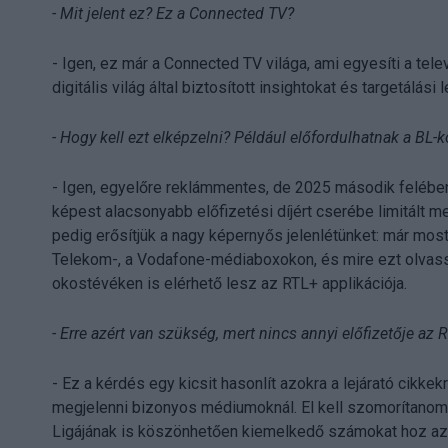
- Mit jelent ez? Ez a Connected TV?
- Igen, ez már a Connected TV világa, ami egyesíti a tele
digitális világ által biztosított insightokat és targetálási
- Hogy kell ezt elképzelni? Például előfordulhatnak a BL
- Igen, egyelőre reklámmentes, de 2025 második felében 
képest alacsonyabb előfizetési díjért cserébe limitált 
pedig erősítjük a nagy képernyős jelenlétünket: már most
Telekom-, a Vodafone-médiaboxokon, és mire ezt olvassá
okostévéken is elérhető lesz az RTL+ applikációja.
- Erre azért van szükség, mert nincs annyi előfizetője az 
- Ez a kérdés egy kicsit hasonlít azokra a lejárató cikk
megjelenni bizonyos médiumoknál. El kell szomorítanom 
Ligájának is köszönhetően kiemelkedő számokat hoz az 