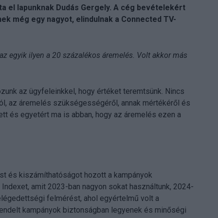
ta el lapunknak Dudás Gergely. A cég bevételekért
pnek még egy nagyot, elindulnak a Connected TV-
, az egyik ilyen a 20 százalékos áremelés. Volt akkor más
zunk az ügyfeleinkkel, hogy értéket teremtsünk. Nincs
áról, az áremelés szükségességéről, annak mértékéről és
ett és egyetért ma is abban, hogy az áremelés ezen a
litást és kiszámíthatóságot hozott a kampányok
 Indexet, amit 2023-ban nagyon sokat használtunk, 2024-
elégedettségi felmérést, ahol egyértelmű volt a
egrendelt kampányok biztonságban legyenek és minőségi