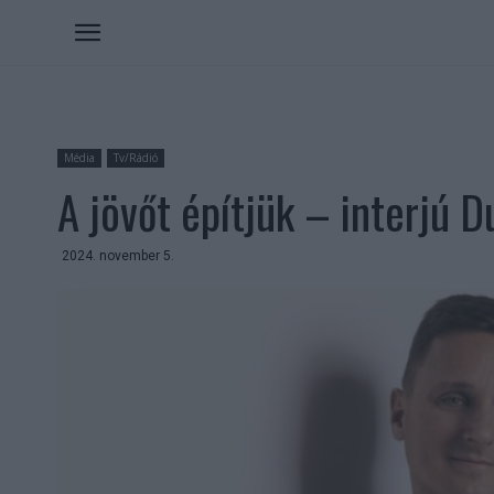
Média
Tv/Rádió
A jövőt építjük – interjú 
2024. november 5.