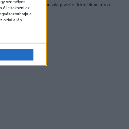
hogy személyes
Electronics platformján világszerte. A kollekció része
áll tiltakozni az
Leonardo...
egváltoztathatja a
z oldal alján