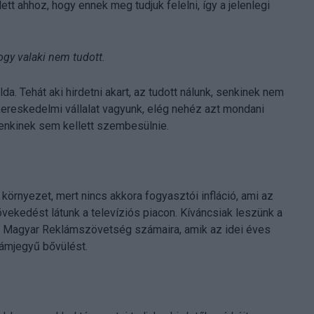
tt ahhoz, hogy ennek meg tudjuk felelni, így a jelenlegi
hogy valaki nem tudott.
élda. Tehát aki hirdetni akart, az tudott nálunk, senkinek nem
kereskedelmi vállalat vagyunk, elég nehéz azt mondani
senkinek sem kellett szembesülnie.
környezet, mert nincs akkora fogyasztói infláció, ami az
 növekedést látunk a televíziós piacon. Kíváncsiak leszünk a
a Magyar Reklámszövetség számaira, amik az idei éves
zámjegyű bővülést.