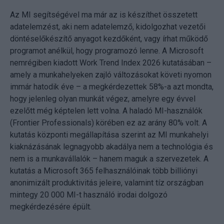
Az MI segítségével ma már az is készíthet összetett
adatelemzést, aki nem adatelemző, kidolgozhat vezetői
döntéselőkészítő anyagot kezdőként, vagy írhat működő
programot anélkül, hogy programozó lenne. A Microsoft
nemrégiben kiadott Work Trend Index 2026 kutatásában –
amely a munkahelyeken zajló változásokat követi nyomon
immár hatodik éve – a megkérdezettek 58%-a azt mondta,
hogy jelenleg olyan munkát végez, amelyre egy évvel
ezelőtt még képtelen lett volna. A haladó MI-használók
(Frontier Professionals) körében ez az arány 80% volt. A
kutatás központi megállapítása szerint az MI munkahelyi
kiaknázásának legnagyobb akadálya nem a technológia és
nem is a munkavállalók – hanem maguk a szervezetek. A
kutatás a Microsoft 365 felhasználóinak több billiónyi
anonimizált produktivitás jeleire, valamint tíz országban
mintegy 20 000 MI-t használó irodai dolgozó
megkérdezésére épült.