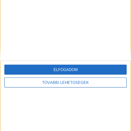
KAPCSOLÓDÓ CIKKEK
MORE FROM AUTHOR
Így strandolnak a magyarok
Ezért ugrik meg a munkabalesetek
száma nyáron
ELFOGADOM
Eltűnőben a nyaralókereslet a Velencei-
TOVÁBBI LEHETŐSÉGEK
tónál