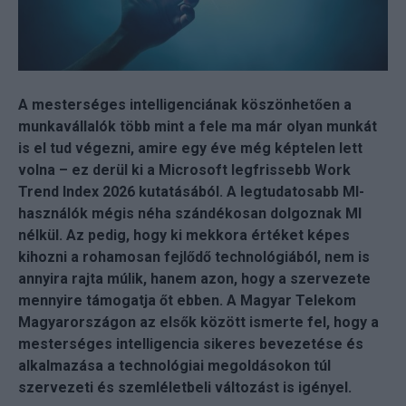
A mesterséges intelligenciának köszönhetően a
munkavállalók több mint a fele ma már olyan munkát
is el tud végezni, amire egy éve még képtelen lett
volna – ez derül ki a Microsoft legfrissebb Work
Trend Index 2026 kutatásából. A legtudatosabb MI-
használók mégis néha szándékosan dolgoznak MI
nélkül. Az pedig, hogy ki mekkora értéket képes
kihozni a rohamosan fejlődő technológiából, nem is
annyira rajta múlik, hanem azon, hogy a szervezete
mennyire támogatja őt ebben. A Magyar Telekom
Magyarországon az elsők között ismerte fel, hogy a
mesterséges intelligencia sikeres bevezetése és
alkalmazása a technológiai megoldásokon túl
szervezeti és szemléletbeli változást is igényel.