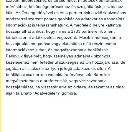
szabott hirdetésekhez és tartalomhoz, hirdetések és tartalmak
méréséhez, közönségmérésekhez és szolgáltatásfejlesztéshez
Jared Spataro, a Microsoft MI-munkavégzésért felelős
küld.
Az Ön engedélyével mi és a partnereink eszközleolvasásos
marketingigazgatója (CMO, AI at Work) szerint az MI-vel
módszerrel szerzett pontos geolokációs adatokat és azonosítási
való együttműködésnek négy szintje különböztethető
információkat is felhasználhatunk. A megfelelő helyre kattintva
meg. Az első kettő klasszikus generatív MI-használat: az
hozzájárulhat ahhoz, hogy mi és a 1733 partnereink a fent
ember ír és az MI segít (Author), vagy az MI készít
leírtak szerint adatkezelést végezzünk. Másik lehetőségként a
vázlatot és az ember szerkeszt (Editor). A harmadik
hozzájárulás megadása vagy elutasítása előtt részletesebb
információkhoz juthat, és megváltoztathatja beállításait.
szinten az ember már csak specifikál, az MI önállóan
Felhívjuk figyelmét, hogy személyes adatainak bizonyos
végrehajtja a feladatot (Director). A negyedik szinten több
kezeléséhez nem feltétlenül szükséges az Ön hozzájárulása, de
MI-ügynök dolgozik párhuzamosan egy munkafolyamaton
jogában áll tiltakozni az ilyen jellegű adatkezelés ellen. A
belül, az ember pedig felügyelő-irányító szerepbe kerül
beállításai csak erre a weboldalra érvényesek. Bármikor
(Orchestrator). A vezetők feladata, hogy minden
megváltoztathatja a preferenciáit, vagy visszavonhatja
munkafolyamatot a megfelelő szinthez rendeljenek.
hozzájárulását, ha visszatér erre az oldalra, és rákattint az oldal
alján található "Adatvédelem" gombra.
Az értékteremtés foka nem az egyénen, hanem a
szervezeten múlik
A kutatás legfontosabb tanulsága az úgynevezett
Transzformációs Paradoxon: azok az erők, amelyek az MI