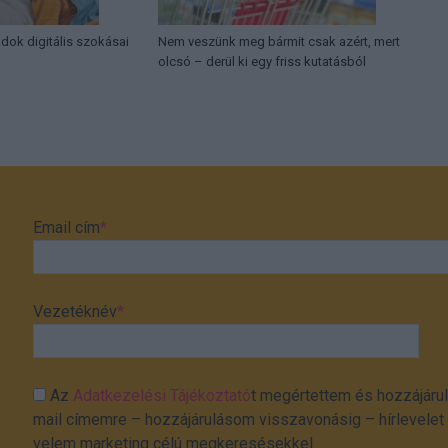
ádok digitális szokásai
Nem veszünk meg bármit csak azért, mert
olcsó – derül ki egy friss kutatásból
Email cím
*
Vezetéknév
*
Az
Adatkezelési Tájékoztató
t megértettem és hozzájárul
mail címemre – hozzájárulásom visszavonásig – hírlevelet k
velem marketing célú megkeresésekkel.