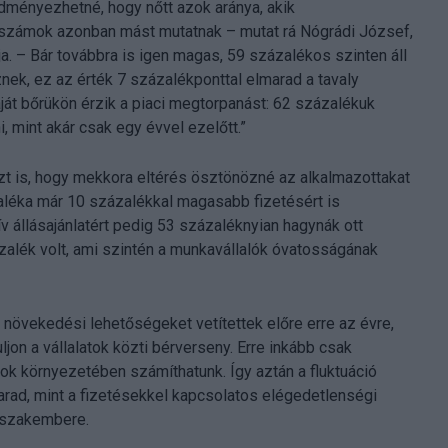
dményezhetné, hogy nőtt azok aránya, akik
 számok azonban mást mutatnak – mutat rá Nógrádi József,
ja. – Bár továbbra is igen magas, 59 százalékos szinten áll
nek, ez az érték 7 százalékponttal elmarad a tavaly
aját bőrükön érzik a piaci megtorpanást: 62 százalékuk
 mint akár csak egy évvel ezelőtt.”
t is, hogy mekkora eltérés ösztönözné az alkalmazottakat
léka már 10 százalékkal magasabb fizetésért is
v állásajánlatért pedig 53 százaléknyian hagynák ott
zázalék volt, ami szintén a munkavállalók óvatosságának
növekedési lehetőségeket vetítettek előre erre az évre,
ljon a vállalatok közti bérverseny. Erre inkább csak
ások környezetében számíthatunk. Így aztán a fluktuáció
rad, mint a fizetésekkel kapcsolatos elégedetlenségi
r szakembere.