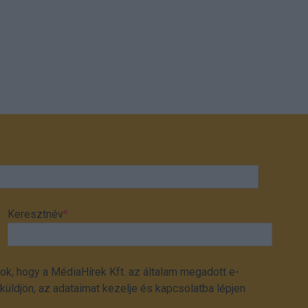
Keresztnév
*
ok, hogy a MédiaHírek Kft. az általam megadott e-
üldjön, az adataimat kezelje és kapcsolatba lépjen