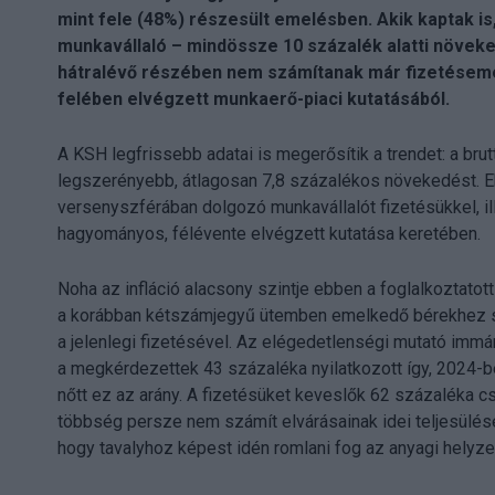
mint fele (48%) részesült emelésben. Akik kaptak is
munkavállaló – mindössze 10 százalék alatti növeked
hátralévő részében nem számítanak már fizetéseme
felében elvégzett munkaerő-piaci kutatásából.
A KSH legfrissebb adatai is megerősítik a trendet: a brut
legszerényebb, átlagosan 7,8 százalékos növekedést. 
versenyszférában dolgozó munkavállalót fizetésükkel, ill
hagyományos, félévente elvégzett kutatása keretében.
Noha az infláció alacsony szintje ebben a foglalkoztatot
a korábban kétszámjegyű ütemben emelkedő bérekhez sz
a jelenlegi fizetésével. Az elégedetlenségi mutató imm
a megkérdezettek 43 százaléka nyilatkozott így, 2024-be
nőtt ez az arány. A fizetésüket keveslők 62 százaléka c
többség persze nem számít elvárásainak idei teljesülés
hogy tavalyhoz képest idén romlani fog az anyagi helyze