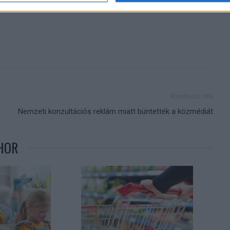
Következő cikk
Nemzeti konzultációs reklám miatt büntették a közmédiát
HOR