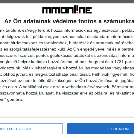
Az Ön adatainak védelme fontos a számunkr
nk tárolunk és/vagy férünk hozzá információkhoz egy eszközön, példáu
t dolgozunk fel, például egyedi azonosítókat és standard információk
abott hirdetésekhez és tartalomhoz, hirdetések és tartalmak méréséhe
és szolgáltatásfejlesztéshez küld.
Az Ön engedélyével mi és a partne
dszerrel szerzett pontos geolokációs adatokat és azonosítási informác
megfelelő helyre kattintva hozzájárulhat ahhoz, hogy mi és a 1731 partne
 végezzünk. Másik lehetőségként a hozzájárulás megadása vagy elutasí
iókhoz juthat, és megváltoztathatja beállításait.
Felhívjuk figyelmét, 
ezeléséhez nem feltétlenül szükséges az Ön hozzájárulása, de jogában 
éseket a PREXA-ra
TOP50 Leaders Forum – Ahol a
zelés ellen. A beállításai csak erre a weboldalra érvényesek. Bármikor m
rangsorok életre kelnek
isszavonhatja hozzájárulását, ha visszatér erre az oldalra, és rákattint a
lem" gombra.
ÁBBI LEHETŐSÉGEK
ELFOGADOM