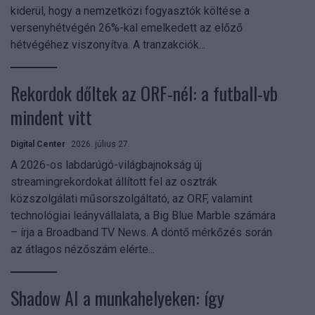
kiderül, hogy a nemzetközi fogyasztók költése a
versenyhétvégén 26%-kal emelkedett az előző
hétvégéhez viszonyítva. A tranzakciók...
Rekordok dőltek az ORF-nél: a futball-vb
mindent vitt
Digital Center
2026. július 27.
A 2026-os labdarúgó-világbajnokság új
streamingrekordokat állított fel az osztrák
közszolgálati műsorszolgáltató, az ORF, valamint
technológiai leányvállalata, a Big Blue Marble számára
– írja a Broadband TV News. A döntő mérkőzés során
az átlagos nézőszám elérte...
Shadow AI a munkahelyeken: így