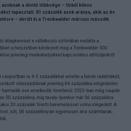
, azoknak a döntő többsége – tízből kilenc
ést tapasztalt. 81 százalék azok aránya, akik az év
lésre – derült ki a Trenkwalder március második
tó átlagkereset a vállalkozói szférában mutatta a
Ebben a helyzetben kérdezett meg a Trenkwalder 500
etve jelenlegi munkahelyükkel kapcsolatos attitűdjeikről
ti csoportban is 4-5 százalékkal emelte a bérek reálértékét,
okott válaszadóknak jelenleg 64 százaléka elégedetlen
ár harmadik éve emelkedik töretlenül: 2023-ban még csupán
n 50 százalékra, míg tavaly ilyenkor már 56 százalékra
sakis 20 százalék feletti béremeléssel volna elégedett. A
ével, sőt, 58 százaléknyian egyenesen arra számítanak,
tük.