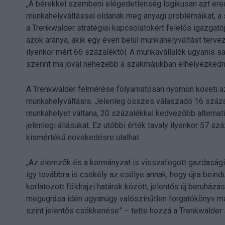
„A bérekkel szembeni elégedetlenség logikusan azt ere
munkahelyváltással oldanák meg anyagi problémáikat, a
a Trenkwalder stratégiai kapcsolatokért felelős igazgató
azok aránya, akik egy éven belül munkahelyváltást tervez
ilyenkor mért 66 százaléktól. A munkavállalók ugyanis s
szerint ma jóval nehezebb a szakmájukban elhelyezkedni,
A Trenkwalder felmérése folyamatosan nyomon követi az
munkahelyváltásra. Jelenleg összes válaszadó 16 száza
munkahelyet váltana, 20 százalékkal kedvezőbb alternatí
jelenlegi állásukat. Ez utóbbi érték tavaly ilyenkor 57 s
kismértékű növekedésre utalhat.
„Az elemzők és a kormányzat is visszafogott gazdasági 
így továbbra is csekély az esélye annak, hogy újra beindu
korlátozott földrajzi határok között, jelentős új beruház
megugrása idén ugyanúgy valószínűtlen forgatókönyv ma
szint jelentős csökkenése” – tette hozzá a Trenkwalde