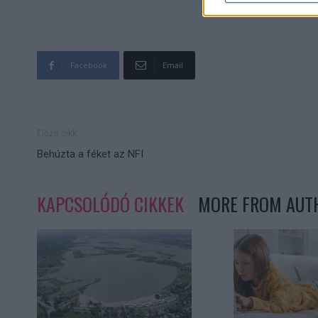
Facebook
Email
Előző cikk
Behúzta a féket az NFI
KAPCSOLÓDÓ CIKKEK
MORE FROM AUT