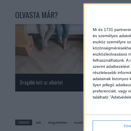
OLVASTA MÁR?
Mi és 1731 partnerei
és személyes adatoka
eszköz személyre sz
közönségmérésekhez 
eszközleolvasásos mó
felhasználhatunk. A 
szerint adatkezelést
részletesebb informác
adatainak bizonyos k
Drágább lett az albérlet
Már várják a nevez
ilyen jellegű adatke
preferenciáit, vagy v
található "Adatvéde
CÍMKÉK
bér
elégedetlen
munkavállaló
Trenkwalder
TOV