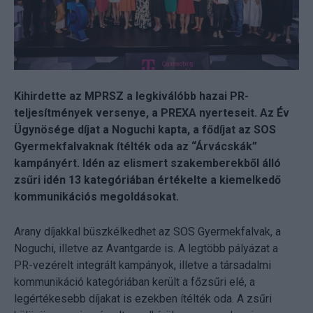
Kihirdette az MPRSZ a legkiválóbb hazai PR-
teljesítmények versenye, a PREXA nyerteseit. Az Év
Ügynösége díjat a Noguchi kapta, a fődíjat az SOS
Gyermekfalvaknak ítélték oda az “Árvácskák”
kampányért. Idén az elismert szakemberekből álló
zsűri idén 13 kategóriában értékelte a kiemelkedő
kommunikációs megoldásokat.
Arany díjakkal büszkélkedhet az SOS Gyermekfalvak, a
Noguchi, illetve az Avantgarde is. A legtöbb pályázat a
PR-vezérelt integrált kampányok, illetve a társadalmi
kommunikáció kategóriában került a főzsűri elé, a
legértékesebb díjakat is ezekben ítélték oda. A zsűri