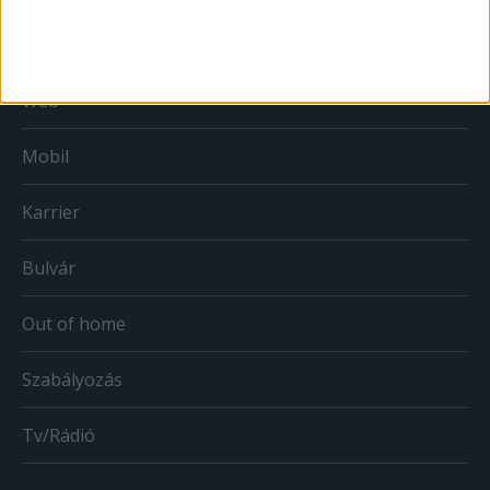
Print
Web
Mobil
Karrier
Bulvár
Out of home
Szabályozás
Tv/Rádió