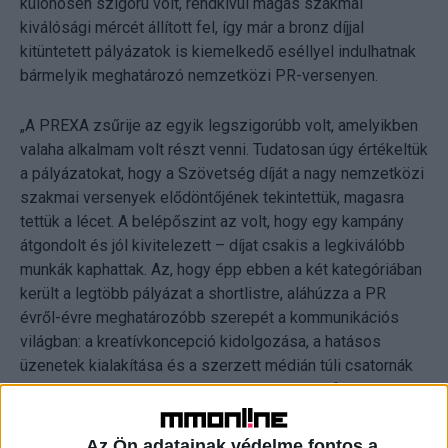
különösen szigorú volt, rendkívül magas szakmai
kiválósági mércét állított fel, így már a bronz díjjal
kitüntetett pályázatok is kiemelkedő eséllyel indulhatnak
bármelyik meghatározó nemzetközi PR-versenyen.
„A PREXA zsűrije az egyik legszigorúbb volt, amelyikben
valaha alkalmam volt részt venni. Tudatosan úgy értékeltük
a pályázatokat, hogy a Szövetség díját a nagy nemzetközi
szakmai versenyek elődöntőjének tekintettük, magasra
tettük a lécet. A belépőszint az volt, hogy egy kampány
átgondolt és jól kivitelezett – díjat csakis a legkiválóbb
munkák kaphattak. Az, hogy épp ebben a két kategóriában
került a legtöbb pályázat a shortlistre, aláhúzza a PR
évről-évre meghatározóbb szerepét a kommunikációs
világban: a kreatívkoncepció kidolgozása, a hatásos
üzenetek kialakítása és a szerzett médián túli csatornák
használata egyre inkább a PR-szakemberek feladata. A
társadalmi ügyek kezelésében is kulcsszerepet játszunk,
hiszen ez egyre fontosabb terület a vállalati reputáció
Az Ön adatainak védelme fontos a