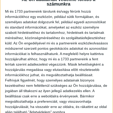
hosszú távú építésében és védelmében” – mondta el
számunkra
Szántó Balázs, a zsűri elnöke, a Noguchi ügyvezető
Mi és 1733 partnereink tárolunk és/vagy férünk hozzá
partnere.
információkhoz egy eszközön, például sütik formájában, és
személyes adatokat dolgozunk fel, például egyedi azonosítókat
és standard információkat, amelyeket az eszköz személyre
„Idén is csak résztvevőként voltam ott az élő zsűrizésen
szabott hirdetésekhez és tartalomhoz, hirdetések és tartalmak
és jó volt látni, hogy a szakmai érvek mennyire fontosak
méréséhez, közönségmérésekhez és szolgáltatásfejlesztéshez
voltak az értékelés során. Egy szakmai szövetség
küld.
Az Ön engedélyével mi és a partnereink eszközleolvasásos
lehetősége és felelőssége is, hogy a mennyiség mellett a
módszerrel szerzett pontos geolokációs adatokat és azonosítási
minőségre figyeljen oda elsősorban és a kreativitás
információkat is felhasználhatunk. A megfelelő helyre kattintva
mellett a hitelesség, az üzleti tevékenység támogatása
hozzájárulhat ahhoz, hogy mi és a 1733 partnereink a fent
legyen a fő értékelési szempont. Bízom benne, hogy az
leírtak szerint adatkezelést végezzünk. Másik lehetőségként a
hozzájárulás megadása vagy elutasítása előtt részletesebb
MPRSZ ebben is magasra teszi a szakmai mércét” –
információkhoz juthat, és megváltoztathatja beállításait.
foglalta össze Sztaniszláv András, az MPRSZ elnöke.
Felhívjuk figyelmét, hogy személyes adatainak bizonyos
kezeléséhez nem feltétlenül szükséges az Ön hozzájárulása, de
A Nemzetközi kategória arany díjasa az Avantgarde, de a
jogában áll tiltakozni az ilyen jellegű adatkezelés ellen. A
többi helyezett is nagyobb eséllyel indulhat az APEX PR-
beállításai csak erre a weboldalra érvényesek. Bármikor
toplistáján: az ezüst 20, az arany minősítés pedig 32
megváltoztathatja a preferenciáit, vagy visszavonhatja
hozzájárulását, ha visszatér erre az oldalra, és rákattint az oldal
pontot ér, 4-szeres súlyozással.
alján található "Adatvédelem" gombra.