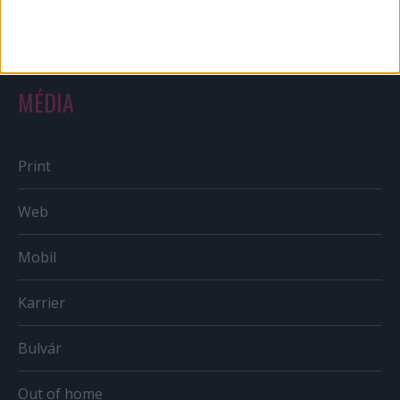
Országmárka
MÉDIA
Print
Web
Mobil
Karrier
Bulvár
Out of home