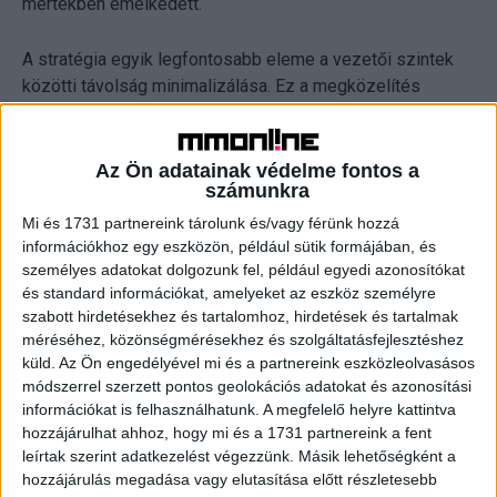
mértékben emelkedett.
A stratégia egyik legfontosabb eleme a vezetői szintek
közötti távolság minimalizálása. Ez a megközelítés
különösen fontos a ma jelen lévő négy generáció hatékony
együttműködéséhez. Míg az idősebbek a munkában
definiálják magukat, a fiatalabbak számára a wellbeing (pl.
Az Ön adatainak védelme fontos a
számunkra
kutyabarát iroda) és a rugalmasság alapfeltétel.
Mi és 1731 partnereink tárolunk és/vagy férünk hozzá
információkhoz egy eszközön, például sütik formájában, és
Az adásban elhangzott egy izgalmas jövőkép is a
személyes adatokat dolgozunk fel, például egyedi azonosítókat
mesterséges intelligencia kapcsán: Színai szerint az MI
és standard információkat, amelyeket az eszköz személyre
elhozhatja a „bölcsészek korát”. Mivel a technológia
szabott hirdetésekhez és tartalomhoz, hirdetések és tartalmak
elvégzi a rutinfeladatokat, felértékelődnek a humán
méréséhez, közönségmérésekhez és szolgáltatásfejlesztéshez
skillek: a szövegértés, a logika, a deduktív készség és az
küld.
Az Ön engedélyével mi és a partnereink eszközleolvasásos
a képesség, hogy az MI-t pontosan instruáljuk
módszerrel szerzett pontos geolokációs adatokat és azonosítási
(promptolás).
információkat is felhasználhatunk. A megfelelő helyre kattintva
hozzájárulhat ahhoz, hogy mi és a 1731 partnereink a fent
leírtak szerint adatkezelést végezzünk. Másik lehetőségként a
Építőipar 2026: Küzdelem a kóklerek ellen és a
hozzájárulás megadása vagy elutasítása előtt részletesebb
minőségi fordulat