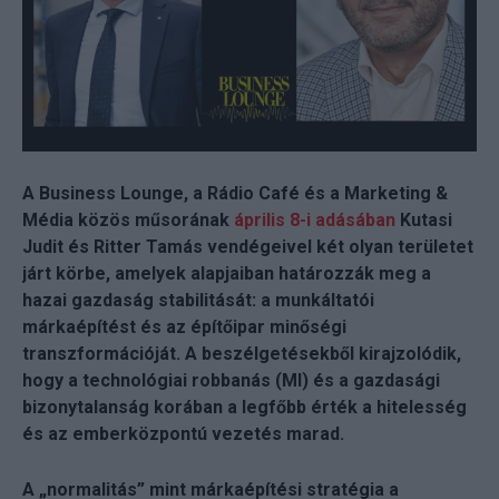
A Business Lounge, a Rádio Café és a Marketing &
Média közös műsorának
április 8-i adásában
Kutasi
Judit és Ritter Tamás vendégeivel két olyan területet
járt körbe, amelyek alapjaiban határozzák meg a
hazai gazdaság stabilitását: a munkáltatói
márkaépítést és az építőipar minőségi
transzformációját. A beszélgetésekből kirajzolódik,
hogy a technológiai robbanás (MI) és a gazdasági
bizonytalanság korában a legfőbb érték a hitelesség
és az emberközpontú vezetés marad.
A „normalitás” mint márkaépítési stratégia a