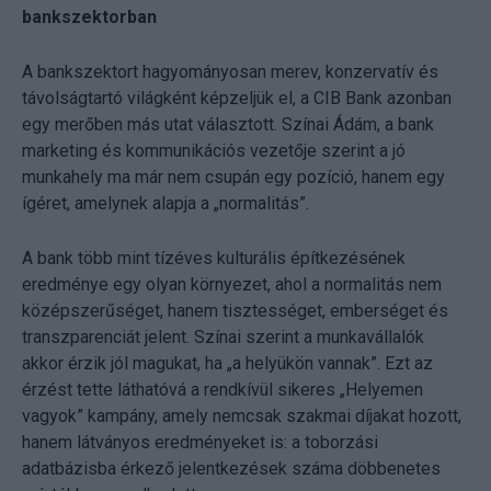
bankszektorban
A bankszektort hagyományosan merev, konzervatív és
távolságtartó világként képzeljük el, a CIB Bank azonban
egy merőben más utat választott. Színai Ádám, a bank
marketing és kommunikációs vezetője szerint a jó
munkahely ma már nem csupán egy pozíció, hanem egy
ígéret, amelynek alapja a „normalitás”.
A bank több mint tízéves kulturális építkezésének
eredménye egy olyan környezet, ahol a normalitás nem
középszerűséget, hanem tisztességet, emberséget és
transzparenciát jelent. Színai szerint a munkavállalók
akkor érzik jól magukat, ha „a helyükön vannak”. Ezt az
érzést tette láthatóvá a rendkívül sikeres „Helyemen
vagyok” kampány, amely nemcsak szakmai díjakat hozott,
hanem látványos eredményeket is: a toborzási
adatbázisba érkező jelentkezések száma döbbenetes