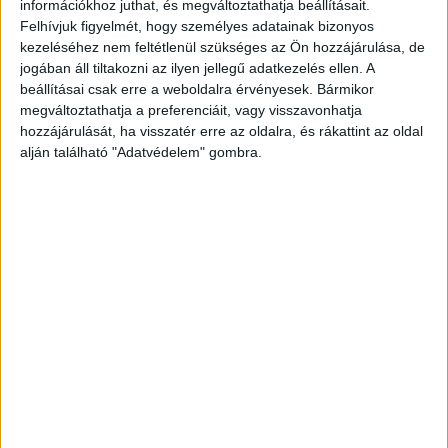
információkhoz juthat, és megváltoztathatja beállításait.
Felhívjuk figyelmét, hogy személyes adatainak bizonyos
Az építőiparban a kihívások egészen más természetűek,
kezeléséhez nem feltétlenül szükséges az Ön hozzájárulása, de
de a humán faktor itt is megkerülhetetlen. Markovich Béla,
jogában áll tiltakozni az ilyen jellegű adatkezelés ellen. A
beállításai csak erre a weboldalra érvényesek. Bármikor
a Mapei Kft. ügyvezető igazgatója 35 év tapasztalatával
megváltoztathatja a preferenciáit, vagy visszavonhatja
rávilágított, hogy az iparág legnagyobb ellensége a piac
hozzájárulását, ha visszatér erre az oldalra, és rákattint az oldal
felhígulása és a „kóklerek” jelenléte.
alján található "Adatvédelem" gombra.
A Mapei legfrissebb, 1900 szakember megkérdezésével
készült kutatása szerint a szakemberhiány továbbra is
jelen van, de a helyzet javul: jelenleg átlagosan 56 napot
kell várni egy jó mesteremberre. Ez jelentős előrelépés a
korábbi 138 napos várakozási időkhöz képest.
Ugyanakkor a költségek emelkednek: 2026-ban a
szakemberek átlagosan 10%-os munkadíj-emelést
terveznek a megélhetési és cégfenntartási költségek
növekedése miatt.
Markovich hangsúlyozta, hogy a minőségért a