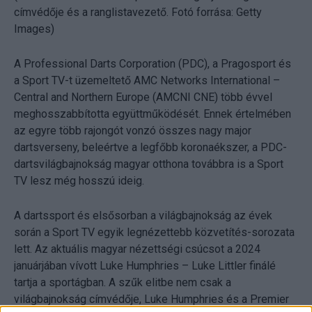
címvédője és a ranglistavezető. Fotó forrása: Getty
Images)
A Professional Darts Corporation (PDC), a Pragosport és
a Sport TV-t üzemeltető AMC Networks International –
Central and Northern Europe (AMCNI CNE) több évvel
meghosszabbította együttműködését. Ennek értelmében
az egyre több rajongót vonzó összes nagy major
dartsverseny, beleértve a legfőbb koronaékszer, a PDC-
dartsvilágbajnokság magyar otthona továbbra is a Sport
TV lesz még hosszú ideig.
A dartssport és elsősorban a világbajnokság az évek
során a Sport TV egyik legnézettebb közvetítés-sorozata
lett. Az aktuális magyar nézettségi csúcsot a 2024
januárjában vívott Luke Humphries – Luke Littler finálé
tartja a sportágban. A szűk elitbe nem csak a
világbajnokság címvédője, Luke Humphries és a Premier