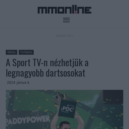
- HIRDETÉS -
Média
Tv/Rádió
A Sport TV-n nézhetjük a
legnagyobb dartsosokat
2024. június 6.