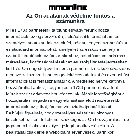
League-et 2024-ben megnyerő Luke Littler tartozik,
hiszen például Michael van Gerwent, Michael Smitht,
Az Ön adatainak védelme fontos a
Gerwyn Pricet, Nathan Aspinallt, Rob Crosst és Dave
számunkra
Chisnallt is jól ismeri a sportszerető közönség.
Mi és 1733 partnereink tárolunk és/vagy férünk hozzá
információkhoz egy eszközön, például sütik formájában, és
A darts még mindig szárnyal, mára a Sport TV egyik
személyes adatokat dolgozunk fel, például egyedi azonosítókat
legfontosabb ékköve, és az az új, többéves
és standard információkat, amelyeket az eszköz személyre
együttműködés számtalan lehetőséget tartogat még. A
szabott hirdetésekhez és tartalomhoz, hirdetések és tartalmak
megállapodás összesen több mint 500 óra élő
méréséhez, közönségmérésekhez és szolgáltatásfejlesztéshez
dartsközvetítést tartalmaz. A PDC minden kiemelt
küld.
Az Ön engedélyével mi és a partnereink eszközleolvasásos
módszerrel szerzett pontos geolokációs adatokat és azonosítási
dartsversenye, így a PDC dartsvilágbajnokság, a Premier
információkat is felhasználhatunk. A megfelelő helyre kattintva
League Darts, a World Matchplay, a Grand Slam of Darts, a
hozzájárulhat ahhoz, hogy mi és a 1733 partnereink a fent
World Grand Prix, a Players Championship Finals, a UK
leírtak szerint adatkezelést végezzünk. Másik lehetőségként a
Open, az Európa-bajnokság, a magyar válogatott
hozzájárulás megadása vagy elutasítása előtt részletesebb
részvételével zajló World Cup of Darts (a nem hivatalos
információkhoz juthat, és megváltoztathatja beállításait.
csapatvilágbajnokság), a World Series of Darts, a World
Felhívjuk figyelmét, hogy személyes adatainak bizonyos
Series of Darts Finals és a The Masters is része a
kezeléséhez nem feltétlenül szükséges az Ön hozzájárulása, de
jogában áll tiltakozni az ilyen jellegű adatkezelés ellen. A
csomagnak, ami garantálja, hogy az év minden
beállításai csak erre a weboldalra érvényesek. Bármikor
szakaszában láthassuk a legjobbakat a Sport TV