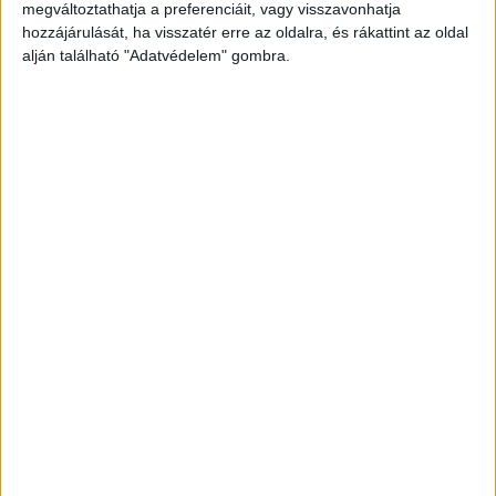
megváltoztathatja a preferenciáit, vagy visszavonhatja
képernyőjén.
hozzájárulását, ha visszatér erre az oldalra, és rákattint az oldal
alján található "Adatvédelem" gombra.
„Büszkék vagyunk arra, hogy a darts Sport TV-s
sikertörténet, a sportág egyre növekvő népszerűsége
megállíthatatlan, amit a magyar nézettségi adatok
tökéletesen alátámasztanak. Ezért nagy dolog, hogy
folytatjuk a PDC-vel való együttműködésünket. A célunk
továbbra is az, hogy minden nagy tornát, minden nagy
versenyzőt megmutassunk. Mi vagyunk a darts
magyarországi otthona, és azok leszünk még jó hosszú
ideig. Az évi 500 óra élő közvetítés rengeteg idő, és
szerencsére ezekkel a sportolókkal, illetve a mi
kommentátorcsapatunkkal minden másodperce élmény” –
mondta a megállapodásról Málnay B. Levente, az AMC
Networks International – Central and Northern Europe
vezérigazgatója.
Ezen a héten is lesz darts a Sport TV-n. Június 7-én és 8-