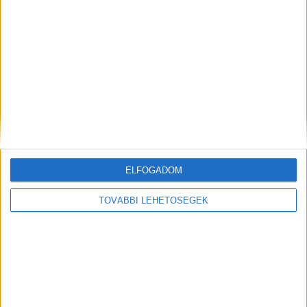
Még több podcast
ELFOGADOM
DIGITAL CENTER
TOVÁBBI LEHETŐSÉGEK
Itthon is népszerűek a Samsung kihajtható
mobiljai
Digital Center
2026. augusztus 3.
A Samsung Electronics július 22-én bemutatott legújabb
kihajtható készülékei – a Galaxy Z Fold8, a Galaxy Z Fold8