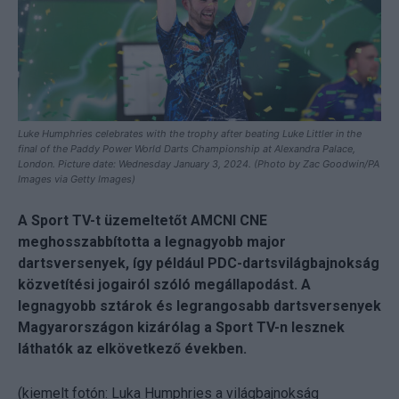
Luke Humphries celebrates with the trophy after beating Luke Littler in the
final of the Paddy Power World Darts Championship at Alexandra Palace,
London. Picture date: Wednesday January 3, 2024. (Photo by Zac Goodwin/PA
Images via Getty Images)
A Sport TV-t üzemeltetőt AMCNI CNE
meghosszabbította a legnagyobb major
dartsversenyek, így például PDC-dartsvilágbajnokság
közvetítési jogairól szóló megállapodást. A
legnagyobb sztárok és legrangosabb dartsversenyek
Magyarországon kizárólag a Sport TV-n lesznek
láthatók az elkövetkező években.
(kiemelt fotón: Luka Humphries a világbajnokság