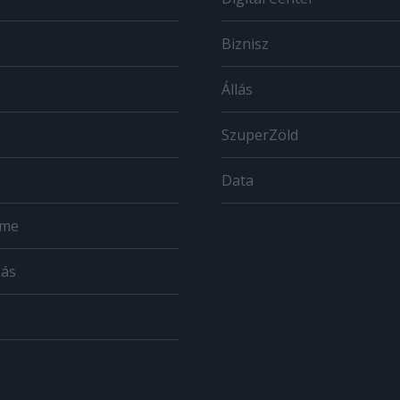
Biznisz
Állás
SzuperZöld
Data
ome
zás