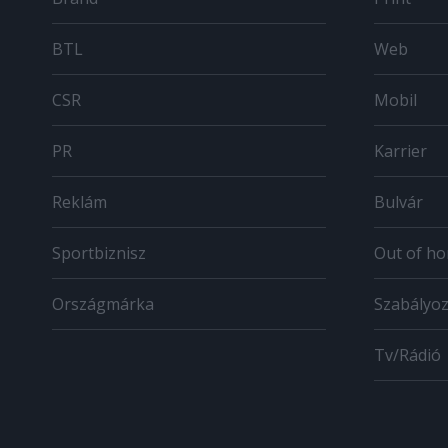
BTL
Web
CSR
Mobil
PR
Karrier
Reklám
Bulvár
Sportbiznisz
Out of h
Országmárka
Szabályo
Tv/Rádió