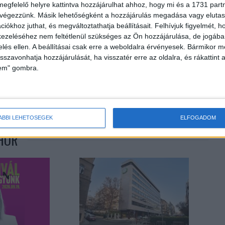
megfelelő helyre kattintva hozzájárulhat ahhoz, hogy mi és a 1731 partne
 végezzünk. Másik lehetőségként a hozzájárulás megadása vagy elutasí
iókhoz juthat, és megváltoztathatja beállításait.
Felhívjuk figyelmét, 
ezeléséhez nem feltétlenül szükséges az Ön hozzájárulása, de jogában 
zelés ellen. A beállításai csak erre a weboldalra érvényesek. Bármikor m
isszavonhatja hozzájárulását, ha visszatér erre az oldalra, és rákattint a
lem" gombra.
Következő cikk
Több mint félmilliárd forintnyi támogatásról döntött az
NFI
ÁBBI LEHETŐSÉGEK
ELFOGADOM
HOR