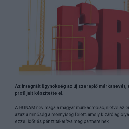
Az integrált ügynökség az új szereplő márkanevét, 
profiljait készítette el.
A HUNAM név maga a magyar munkaerőpiac, illetve az em
azaz a minőség a mennyiség felett, amely kizárólag olyan
ezzel időt és pénzt takarítva meg partnereinek.