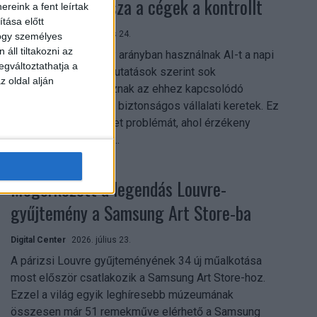
szerezhetik vissza a cégek a kontrollt
reink a fent leírtak
tása előtt
Digital Center
2026. július 24.
hogy személyes
áll tiltakozni az
A munkavállalók nagy arányban használnak AI-t a napi
egváltoztathatja a
munkában, ám friss kutatások szerint sok
z oldal alján
szervezetnél hiányoznak az ehhez kapcsolódó
világos irányelvek és biztonságos vállalati keretek. Ez
különösen ott jelenthet problémát, ahol érzékeny
üzleti információkkal...
Megérkezett a legendás Louvre-
gyűjtemény a Samsung Art Store-ba
Digital Center
2026. július 23.
A párizsi Louvre gyűjteményének 34 új műalkotása
most először csatlakozik a Samsung Art Store-hoz.
Ezzel a világ egyik leghíresebb múzeumának
összesen már 51 remekműve elérhető a Samsung