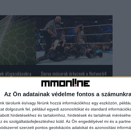
ek átigazolásokra
Durva műsorok érkeznek a Network4
felületeire
Az Ön adatainak védelme fontos a számunkr
nk tárolunk és/vagy férünk hozzá információkhoz egy eszközön, példáu
t dolgozunk fel, például egyedi azonosítókat és standard információk
abott hirdetésekhez és tartalomhoz, hirdetések és tartalmak méréséhe
és szolgáltatásfejlesztéshez küld.
Az Ön engedélyével mi és a partne
dszerrel szerzett pontos geolokációs adatokat és azonosítási informác