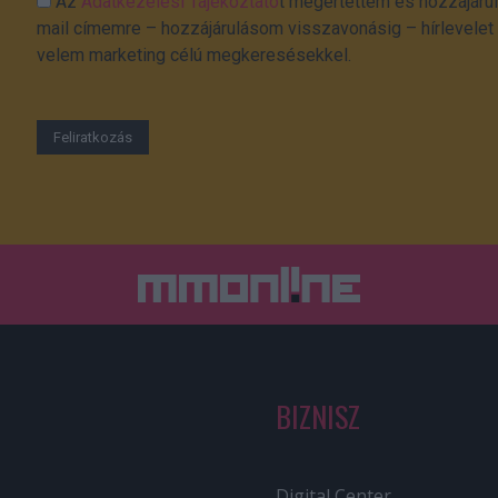
Az
Adatkezelési Tájékoztató
t megértettem és hozzájárul
mail címemre – hozzájárulásom visszavonásig – hírlevelet k
velem marketing célú megkeresésekkel.
BIZNISZ
Digital Center