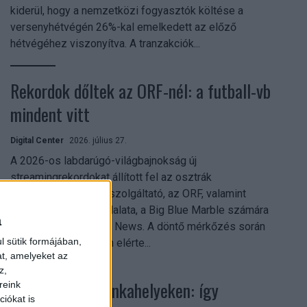
kiderül, hogy a nemzetközi fogyasztók költése a
versenyhétvégén 26%-kal emelkedett az előző
hétvégéhez viszonyítva. A tranzakciók...
Rekordok dőltek az ORF-nél: a futball-vb
mindent vitt
Digital Center
2026. július 27.
A 2026-os labdarúgó-világbajnokság új
streamingrekordokat állított fel az osztrák
közszolgálati műsorszolgáltató, az ORF, valamint
technológiai leányvállalata, a Big Blue Marble számára
a
– írja a Broadband TV News. A döntő mérkőzés során
l sütik formájában,
az átlagos nézőszám elérte...
at, amelyeket az
z,
Shadow AI a munkahelyeken: így
reink
iókat is