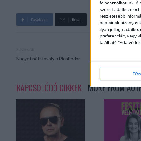
felhasználhatunk. A 
szerint adatkezelést
részletesebb informác
Facebook
Email
adatainak bizonyos k
ilyen jellegű adatke
preferenciáit, vagy v
található "Adatvéde
Előző cikk
Nagyot nőtt tavaly a PlanRadar
TOV
KAPCSOLÓDÓ CIKKEK
MORE FROM AUT