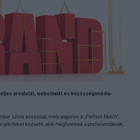
teljes arculatát, weboldalát és közösségimédia-
ber szóra asszociál, mely alapelve a „Perfect Match”,
 jelölteket közvetít, akik megfelelnek a preferenciáknak,