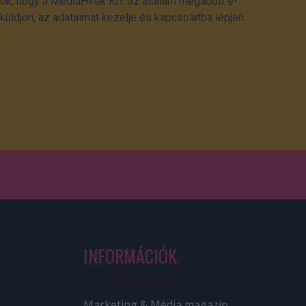
ok, hogy a MédiaHírek Kft. az általam megadott e-
üldjön, az adataimat kezelje és kapcsolatba lépjen
INFORMÁCIÓK
Marketing & Média magazin