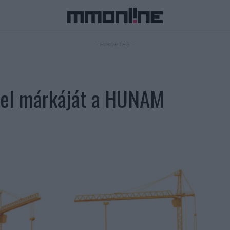
- HIRDETÉS -
fel márkáját a HUNAM