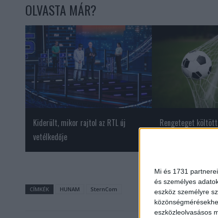
OLVASTA MÁR?
Kiderült, mikor rajtol az RTL új
Rengeteget költött
vetélkedője
a futballklubok
Mi és 1731 partnerei
és személyes adatoka
CÍMKÉK
HUNAM
SternCom
eszköz személyre sz
közönségmérésekhez 
eszközleolvasásos mó