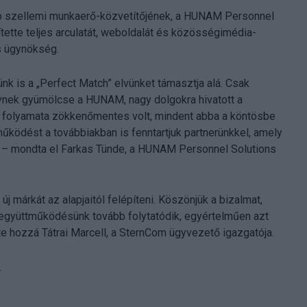
abb szellemi munkaerő-közvetítőjének, a HUNAM Personnel
zítette teljes arculatát, weboldalát és közösségimédia-
ós ügynökség.
k is a „Perfect Match” elvünket támasztja alá. Csak
ynek gyümölcse a HUNAM, nagy dolgokra hivatott a
 folyamata zökkenőmentes volt, mindent abba a köntösbe
működést a továbbiakban is fenntartjuk partnerünkkel, amely
yt” – mondta el Farkas Tünde, a HUNAM Personnel Solutions
új márkát az alapjaitól felépíteni. Köszönjük a bizalmat,
az együttműködésünk tovább folytatódik, egyértelműen azt
te hozzá Tátrai Marcell, a SternCom ügyvezető igazgatója.
.