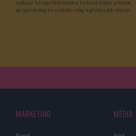
Iratkozz fel napi hírlevelünkre és kerülj képbe a média,
az ügynökségi és a reklám világ legfontosabb híreivel.
MARKETING
MÉDIA
Brand
Print