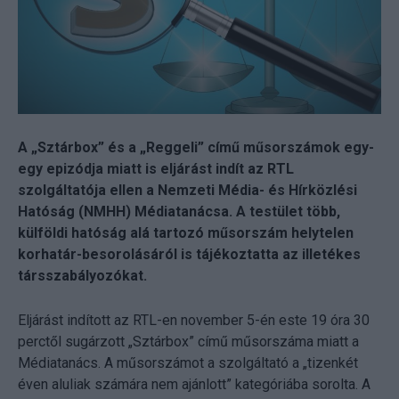
A „Sztárbox” és a „Reggeli” című műsorszámok egy-
egy epizódja miatt is eljárást indít az RTL
szolgáltatója ellen a Nemzeti Média- és Hírközlési
Hatóság (NMHH) Médiatanácsa. A testület több,
külföldi hatóság alá tartozó műsorszám helytelen
korhatár-besorolásáról is tájékoztatta az illetékes
társszabályozókat.
Eljárást indított az RTL-en november 5-én este 19 óra 30
perctől sugárzott „Sztárbox” című műsorszáma miatt a
Médiatanács. A műsorszámot a szolgáltató a „tizenkét
éven aluliak számára nem ajánlott” kategóriába sorolta. A