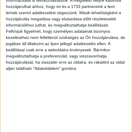
információkat is felhasználhatunk. A megfelelő helyre kattintva
magyar állampolgárságáról. Az interjú alanya a gúnyolódó
hozzájárulhat ahhoz, hogy mi és a 1733 partnereink a fent
műsorvezetői kérdésekre válaszolva elmondta, hogy
leírtak szerint adatkezelést végezzünk. Másik lehetőségként a
azért volt fontos számára az állampolgárság
hozzájárulás megadása vagy elutasítása előtt részletesebb
megszerzése, mert régóta él Magyarországon, valamint
információkhoz juthat, és megváltoztathatja beállításait.
szereti a magyar kultúrát és szokásokat.
Felhívjuk figyelmét, hogy személyes adatainak bizonyos
kezeléséhez nem feltétlenül szükséges az Ön hozzájárulása, de
jogában áll tiltakozni az ilyen jellegű adatkezelés ellen. A
A műsorvezetők ezt követően azt firtatták, miért tartott
beállításai csak erre a weboldalra érvényesek. Bármikor
ilyen sokáig az állampolgárság megszerzése, majd
megváltoztathatja a preferenciáit, vagy visszavonhatja
elkezdték tesztelni a tudását az „Alkotmányos
hozzájárulását, ha visszatér erre az oldalra, és rákattint az oldal
alapismeretek” című tankönyvben szereplő kérdések
alján található "Adatvédelem" gombra.
feltételével. Mindezt azzal a céllal tették, hogy felhívják a
figyelmet az interjú alany Magyarországgal, illetve a
magyar kultúrával kapcsolatos ismereteinek
hiányosságaira, gúnyolódás tárgyává téve, megalázó
helyzetbe hozva őt. Önmagában az a körülmény, hogy
valaki önkéntes döntése alapján válik egy műsorszám
szereplőjévé, még nem jelenti azt, hogy az emberi
méltóság normáit vele szemben nem kellene betartani.