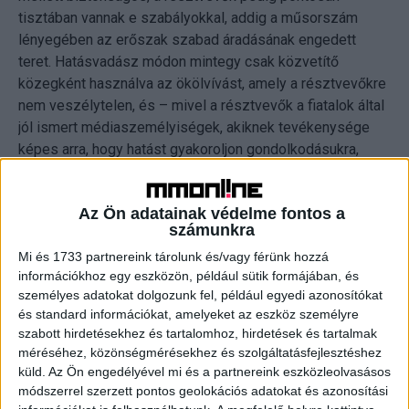
tisztában vannak e szabályokkal, addig a műsorszám
lényegében az erőszak szabad áradásának engedett
teret. Hatásvadász módon mintegy csak közvetítő
közegként használva az ökölvívást, amely a résztvevőkre
nem veszélytelen, és – mivel a résztvevők a fiatalok által
jól ismert médiaszemélyiségek, akiknek tevékenysége
képes arra, hogy hatást gyakoroljon gondolkodásukra,
számukra mintául szolgálhat – a konfliktusok
kezelésének módjára vonatkozóan téves
Az Ön adatainak védelme fontos a
következtetések levonására is alkalmat adhatott. A
számunkra
Médiatanács most induló eljárásában azt fogja vizsgálni,
Mi és 1733 partnereink tárolunk és/vagy férünk hozzá
hogy megfelelő volt-e a műsorszám korhatárbesorolása.
információkhoz egy eszközön, például sütik formájában, és
személyes adatokat dolgozunk fel, például egyedi azonosítókat
Szintén az RTL műsorán, október 25-én a kora reggeli
és standard információkat, amelyeket az eszköz személyre
órákban került adásba a Reggeli című műsorszám azon
szabott hirdetésekhez és tartalomhoz, hirdetések és tartalmak
epizódja, amelyben Lapite Oludayoval (művésznevén:
méréséhez, közönségmérésekhez és szolgáltatásfejlesztéshez
Fekete Pákó), nigériai származású médiaszemélyiséggel
küld.
Az Ön engedélyével mi és a partnereink eszközleolvasásos
beszélgettek a műsorvezetők közelmúltban megszerzett
módszerrel szerzett pontos geolokációs adatokat és azonosítási