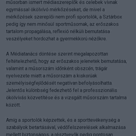
műsorban ismert médiaszereplők és celebek vívnak
egymással ökölvívó mérkőzéseket, de mivel a
mérkőzések szereplői nem profi sportolók, a Sztárbox
pedig így nem minősül sportműsornak, az erőszakos
tartalom propagálása, reflexió nélküli bemutatása
veszélyeket hordozhat a gyermekkorú nézőkre.
A Médiatanács döntése szerint megalapozottan
feltételezhető, hogy az erőszakos jelenetek bemutatása,
valamint a műsorszám időnként obszcén, trágár
nyelvezete miatt a műsorszám a kiskorúak
személyiségfejlődését negatívan befolyásolhatta.
Jelentős különbség fedezhető fel a professzionális
ökölvívás közvetítése és a vizsgált műsorszám tartalma
között.
Amíg a sportolók képzettek, és a sporttevékenység a
szabályok betartásával, védőfelszerelések alkalmazása
mellett biztonságos, a résztvevők pedig pontosan