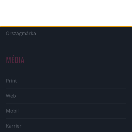
Reklám
Sportbiznisz
Országmárka
MÉDIA
Print
Web
Mobil
Karrier