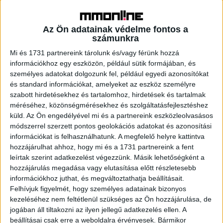
képezi a meccs közbeni telefonhasználat, a
megkérdezettek 35% még a nyilvános helyen lévő
meccsnézés közben is kapcsolatban van távoli barátaival.
Az Ön adatainak védelme fontos a
számunkra
Miután a tévé a meccsnézés fő eszköze, nem meglepő
Mi és 1731 partnereink tárolunk és/vagy férünk hozzá
eredménye a kutatásnak, hogy a válaszadók 21 százaléka
információkhoz egy eszközön, például sütik formájában, és
jó alkalomnak tartja a foci vb-t egy új készülék
személyes adatokat dolgozunk fel, például egyedi azonosítókat
és standard információkat, amelyeket az eszköz személyre
beszerzésére. Az is kiderült, hogy 13 százalékuk már
szabott hirdetésekhez és tartalomhoz, hirdetések és tartalmak
beszerzett soundbart a jobb hangzás érdekében és
méréséhez, közönségmérésekhez és szolgáltatásfejlesztéshez
akinek még nincs otthon, szívesen megy olyan
küld.
Az Ön engedélyével mi és a partnereink eszközleolvasásos
vendégségbe, ahol kifejezetten komoly tv-n lehet
módszerrel szerzett pontos geolokációs adatokat és azonosítási
meccset nézni. A nézők 29%-a már 65 colos (165 cm)
információkat is felhasználhatunk. A megfelelő helyre kattintva
vagy annál is nagyobb képernyőn szurkol otthon, míg a
hozzájárulhat ahhoz, hogy mi és a 1731 partnereink a fent
lélektani határral bíró 77 colos (196 cm), vagy annál
leírtak szerint adatkezelést végezzünk. Másik lehetőségként a
hozzájárulás megadása vagy elutasítása előtt részletesebb
nagyobb, TV-k is egyre nagyobb számban jelennek meg a
információkhoz juthat, és megváltoztathatja beállításait.
hazai háztartásokban. A válaszadók 13 százaléka
Felhívjuk figyelmét, hogy személyes adatainak bizonyos
nyilatkozott arról, hogy a VB-t otthon 77 colos vagy
kezeléséhez nem feltétlenül szükséges az Ön hozzájárulása, de
nagyobb képernyőn követik.
jogában áll tiltakozni az ilyen jellegű adatkezelés ellen. A
beállításai csak erre a weboldalra érvényesek. Bármikor