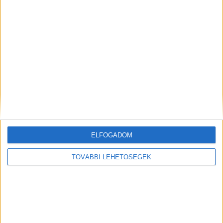
A rovat támogatói:
Még több podcast
ELFOGADOM
DIGITAL CENTER
TOVÁBBI LEHETŐSÉGEK
Itthon is népszerűek a Samsung kihajtható
mobiljai
Digital Center
2026. augusztus 3.