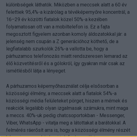
különbségek láthatók. Miközben a meccsek alatt a 60 év
felettiek 95,4%-a kizárólag a tévéképernyőre koncentrál, a
16–29 év közötti fiatalok közel 50%-a kezében
folyamatosan ott van a mobiltelefon is. Ez a fajta
megosztott figyelem azonban komoly áldozatokkal jár: a
jelenség nem csupán a Z generációhoz köthető, de a
legfiatalabb szurkolók 26%-a vallotta be, hogy a
párhuzamos telefonozás miatt rendszeresen lemarad az
élő közvetítésről és a gólokról, így gyakran már csak az
ismétlésből látja a lényeget.
A párhuzamos képernyőhasználat célja elsősorban a
közösségi élmény, a meccsek alatt a fiatalok 54%-a
közösségi média felületeket pörget, hiszen a mémek és
reakciók legalább olyan izgalmasak számukra, mint maga
a meccs. 40%-uk pedig chatcsoportokban - Messenger,
Viber, WhatsApp - vitatja meg a látottakat a barátokkal. A
felmérés ráerősít arra is, hogy a közösségi élmény részét