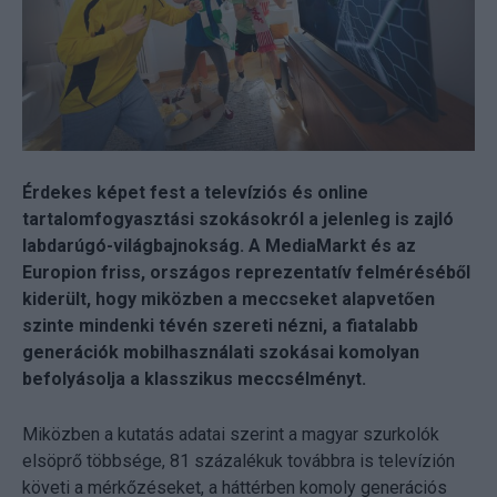
Érdekes képet fest a televíziós és online
tartalomfogyasztási szokásokról a jelenleg is zajló
labdarúgó-világbajnokság. A MediaMarkt és az
Europion friss, országos reprezentatív felméréséből
kiderült, hogy miközben a meccseket alapvetően
szinte mindenki tévén szereti nézni, a fiatalabb
generációk mobilhasználati szokásai komolyan
befolyásolja a klasszikus meccsélményt.
Miközben a kutatás adatai szerint a magyar szurkolók
elsöprő többsége, 81 százalékuk továbbra is televízión
követi a mérkőzéseket, a háttérben komoly generációs