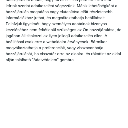
leírtak szerint adatkezelést végezzünk. Másik lehetőségként a
CÍMKÉK
Bálna Budapest
Erdély
Nehru part
Partium
hozzájárulás megadása vagy elutasítása előtt részletesebb
Transylvanicum Fesztivál
információkhoz juthat, és megváltoztathatja beállításait.
Felhívjuk figyelmét, hogy személyes adatainak bizonyos
kezeléséhez nem feltétlenül szükséges az Ön hozzájárulása, de
jogában áll tiltakozni az ilyen jellegű adatkezelés ellen. A
beállításai csak erre a weboldalra érvényesek. Bármikor
megváltoztathatja a preferenciáit, vagy visszavonhatja
Facebook
Email
hozzájárulását, ha visszatér erre az oldalra, és rákattint az oldal
alján található "Adatvédelem" gombra.
Előző cikk
Következő cikk
Terjeszkedett a Logiscool
Akcióban a Playboy
KAPCSOLÓDÓ CIKKEK
MORE FROM AUTHOR
Vakáció újratöltve