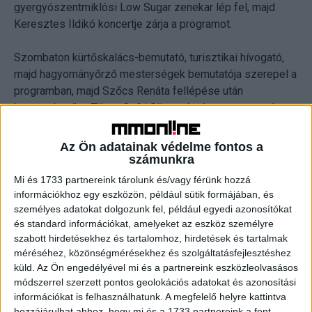
gyergyószentmiklósi Low Sugar zenekar lép fel, majd
Keresztes Ildikó koncertje zárja a programot.
Szombaton kürtőskalács-bemutató, turisztikai hívogató,
majd hagyományőrző mesterségek bemutatója szerepel a
programban, majd Szőcs Renáta fellépése után
bemutatkozik a Tiltott Csíki Sör, a néptáncprogram után
pedig Baricz Gergő és az Electronic Sheeps zenél.
Az Ön adatainak védelme fontos a
Vasárnap az erdélyi és székely népmesék világába
számunkra
vezetik be a gyerekeket, akik az Aprók táncházán is részt
Mi és 1733 partnereink tárolunk és/vagy férünk hozzá
vehetnek. Délután bemutatkozik az Erdélyi Pálinka
információkhoz egy eszközön, például sütik formájában, és
Lovagrend és a havasok pálinkái, majd Erdély természeti
személyes adatokat dolgozunk fel, például egyedi azonosítókat
és standard információkat, amelyeket az eszköz személyre
csodái, Éliás Gyula Jr. pedig „one man show koncertet” ad.
szabott hirdetésekhez és tartalomhoz, hirdetések és tartalmak
méréséhez, közönségmérésekhez és szolgáltatásfejlesztéshez
A fesztivált a vasárnap esti gálaműsor zárja, melyen
küld.
Az Ön engedélyével mi és a partnereink eszközleolvasásos
felcsendülnek az erdélyi cigányzene dallamai, végül pedig
módszerrel szerzett pontos geolokációs adatokat és azonosítási
retro party várja a közönséget.
információkat is felhasználhatunk. A megfelelő helyre kattintva
hozzájárulhat ahhoz, hogy mi és a 1733 partnereink a fent