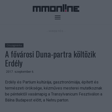
- HIRDETÉS -
Országmárka
A fővárosi Duna-partra költözik
Erdély
2017. szeptember 6.
Erdély és Partium kultúrája, gasztronómiája, épített és
természeti öröksége, kézműves mesterei mutatkoznak
be péntektől vasárnapig a Transylvanicum Fesztiválon a
Bálna Budapest előtt, a Nehru parton.