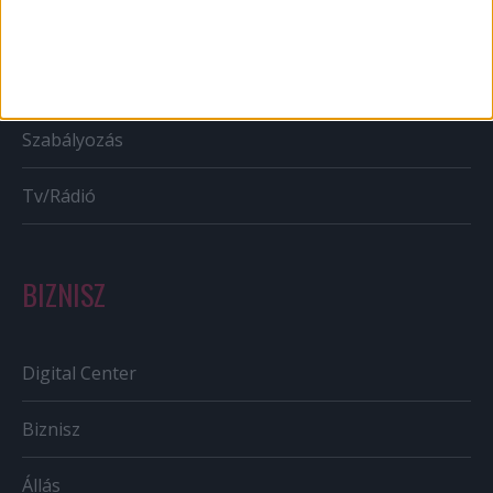
Bulvár
Out of home
Szabályozás
Tv/Rádió
BIZNISZ
Digital Center
Biznisz
Állás