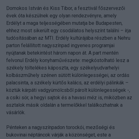
Domokos István és Kiss Tibor, a fesztivál főszervezői
évek óta készülnek egy olyan rendezvényre, amely
Erdélyt a maga teljességében mutatja be Budapesten,
ehhez most sikerült egy csodálatos helyszínt találni – írja
tudósításában az MTI. Erdély kultúrájába részben a Nehru
parton felállított nagyszínpad ingyenes programjai
nyújtanak betekintést három napon át. A part mentén
felvonul Erdély konyhaművészete: megkóstolható lesz a
székely töltelékes káposzta, egy székelyudvarhelyi
kolbászműhely szénen sütött különlegességei, az ordás
palacsinta, a székely kürtős kalács, az erdélyi pálinkák –
köztük kárpáti vadgyümölcsből párolt különlegességek -,
a csíki sör, a hegyi sajtok és a havasi méz is, miközben az
asztalok másik oldalán a termelőkkel találkozhatnak a
vásárlók.
Pénteken a nagyszínpadon torockói, mezőségi és
bukovinai néptáncok várják a közönséget, este a