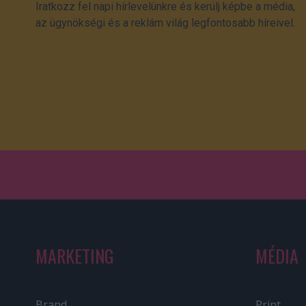
Iratkozz fel napi hírlevelünkre és kerülj képbe a média,
az ügynökségi és a reklám világ legfontosabb híreivel.
MARKETING
MÉDIA
Brand
Print