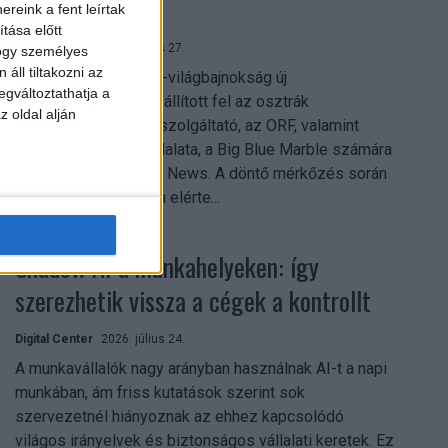
mindent vitt
reink a fent leírtak
tása előtt
Digital Center
2026. július 27.
hogy személyes
áll tiltakozni az
A 2026-os labdarúgó-világbajnokság új
egváltoztathatja a
streamingrekordokat állított fel az osztrák
z oldal alján
közszolgálati műsorszolgáltató, az ORF, valamint
technológiai leányvállalata, a Big Blue Marble számára
– írja a Broadband TV News. A döntő mérkőzés során
az átlagos nézőszám elérte...
Shadow AI a munkahelyeken: így
szerezhetik vissza a cégek a kontrollt
Digital Center
2026. július 24.
A munkavállalók nagy arányban használnak AI-t a napi
munkában, ám friss kutatások szerint sok
szervezetnél hiányoznak az ehhez kapcsolódó
világos irányelvek és biztonságos vállalati keretek. Ez