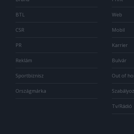
BTL
Web
CSR
Mobil
PR
Karrier
Reklám
Bulvár
Sportbiznisz
Out of h
Országmárka
Szabályo
Tv/Rádió