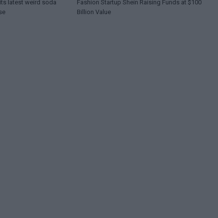
ts latest weird soda
Fashion Startup Shein Raising Funds at $100
se
Billion Value