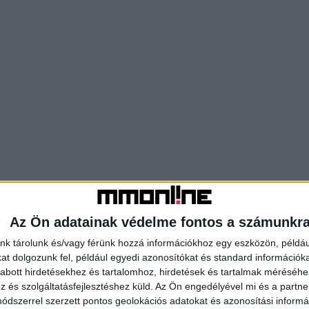
Az Ön adatainak védelme fontos a számunkr
nk tárolunk és/vagy férünk hozzá információkhoz egy eszközön, példáu
t dolgozunk fel, például egyedi azonosítókat és standard információk
abott hirdetésekhez és tartalomhoz, hirdetések és tartalmak méréséhe
és szolgáltatásfejlesztéshez küld.
Az Ön engedélyével mi és a partne
dszerrel szerzett pontos geolokációs adatokat és azonosítási informác