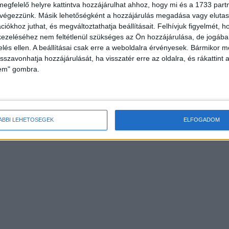
megfelelő helyre kattintva hozzájárulhat ahhoz, hogy mi és a 1733 partne
 végezzünk. Másik lehetőségként a hozzájárulás megadása vagy elutasí
iókhoz juthat, és megváltoztathatja beállításait.
Felhívjuk figyelmét, 
ezeléséhez nem feltétlenül szükséges az Ön hozzájárulása, de jogában 
zelés ellen. A beállításai csak erre a weboldalra érvényesek. Bármikor m
isszavonhatja hozzájárulását, ha visszatér erre az oldalra, és rákattint a
lem" gombra.
ÁBBI LEHETŐSÉGEK
ELFOGADOM