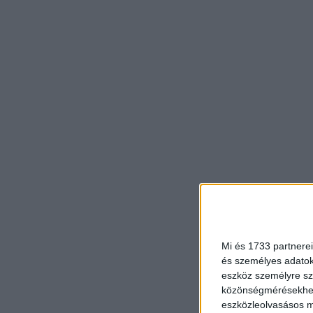
Mi és 1733 partnerei
és személyes adatoka
eszköz személyre sz
közönségmérésekhez 
eszközleolvasásos mó