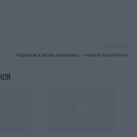
Következő cikk
Rágyúrtak a fikciós tartalmakra – interjú Kolosi Péterrel
HOR