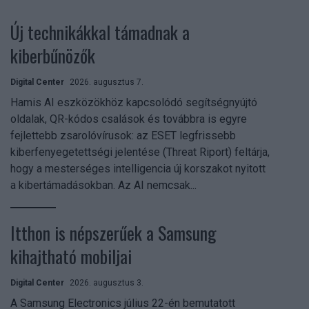
Új technikákkal támadnak a
kiberbűnözők
Digital Center
2026. augusztus 7.
Hamis AI eszközökhöz kapcsolódó segítségnyújtó
oldalak, QR-kódos csalások és továbbra is egyre
fejlettebb zsarolóvírusok: az ESET legfrissebb
kiberfenyegetettségi jelentése (Threat Riport) feltárja,
hogy a mesterséges intelligencia új korszakot nyitott
a kibertámadásokban. Az AI nemcsak...
Itthon is népszerűek a Samsung
kihajtható mobiljai
Digital Center
2026. augusztus 3.
A Samsung Electronics július 22-én bemutatott