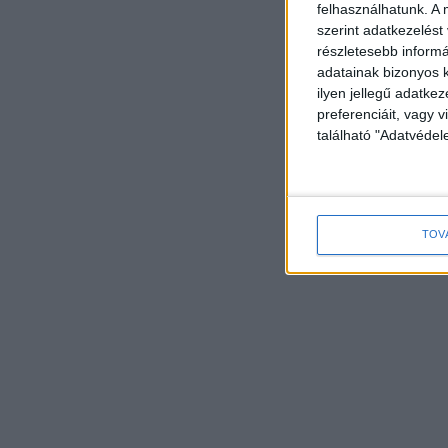
felhasználhatunk. A 
szerint adatkezelést
részletesebb informác
adatainak bizonyos k
ilyen jellegű adatke
preferenciáit, vagy v
található "Adatvéde
TOV