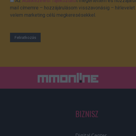
Az
Adatkezelési Tájékoztató
t megértettem és hozzájárul
mail címemre – hozzájárulásom visszavonásig – hírlevelet k
velem marketing célú megkeresésekkel.
BIZNISZ
Digital Center