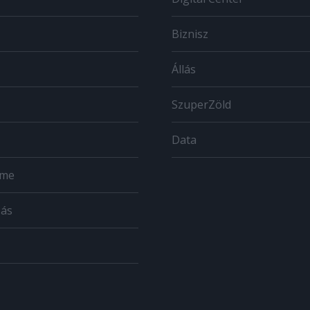
Biznisz
Állás
SzuperZöld
Data
ome
zás