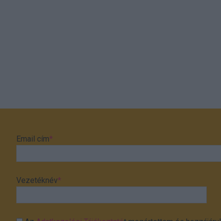
Email cím
*
Vezetéknév
*