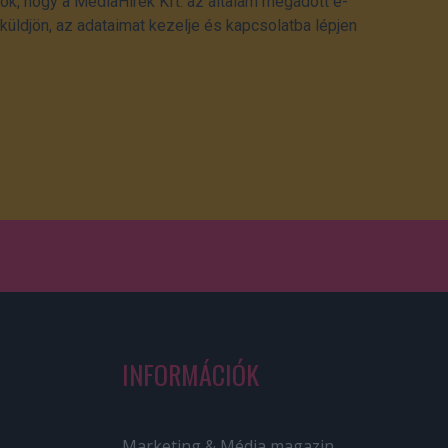
ok, hogy a MédiaHírek Kft. az általam megadott e-
üldjön, az adataimat kezelje és kapcsolatba lépjen
INFORMÁCIÓK
Marketing & Média magazin