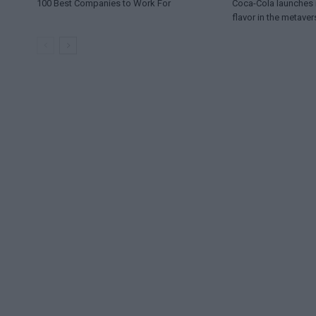
100 Best Companies to Work For
Coca-Cola launches i
flavor in the metaver