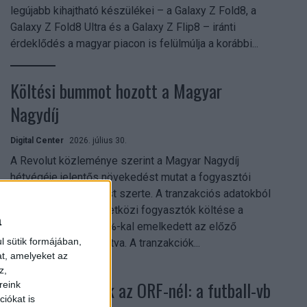
legújabb kihajtható készülékei – a Galaxy Z Fold8, a
Galaxy Z Fold8 Ultra és a Galaxy Z Flip8 – iránti
érdeklődés a magyar piacon is felülmúlja a korábbi...
Költési bummot hozott a Magyar
Nagydíj
Digital Center
2026. július 30.
A Revolut közleménye szerint a Magyar Nagydíj
hétvégéje jelentős növekedést mutat a fogyasztói
aktivitásban Budapest szerte. A tranzakciós adatokból
kiderül, hogy a nemzetközi fogyasztók költése a
a
versenyhétvégén 26%-kal emelkedett az előző
l sütik formájában,
hétvégéhez viszonyítva. A tranzakciók...
at, amelyeket az
z,
Rekordok dőltek az ORF-nél: a futball-vb
reink
iókat is