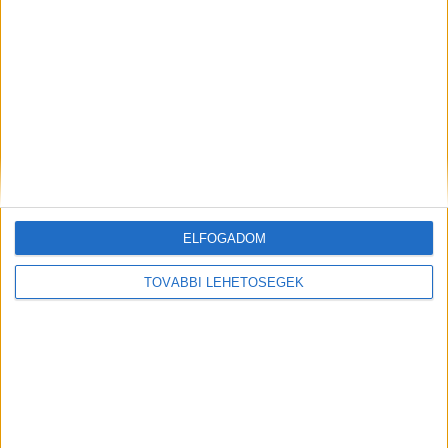
munkában, ám friss kutatások szerint sok szervezetnél
hiányoznak az ehhez kapcsolódó világos irányelvek és
biztonságos vállalati keretek. Ez különösen ott jelenthet
problémát, ahol érzékeny üzleti információkkal...
ELFOGADOM
TOVÁBBI LEHETŐSÉGEK
Hírlevél
feliratkozás