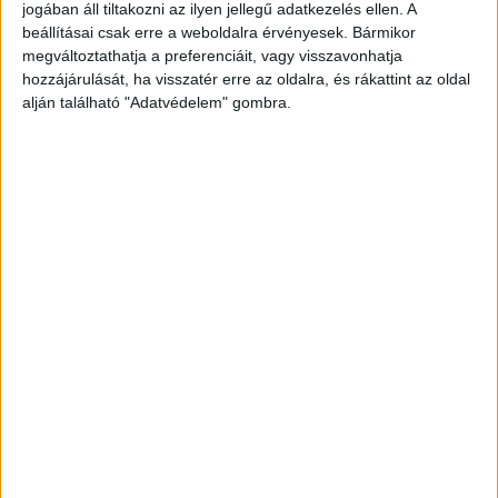
jogában áll tiltakozni az ilyen jellegű adatkezelés ellen. A
beállításai csak erre a weboldalra érvényesek. Bármikor
megváltoztathatja a preferenciáit, vagy visszavonhatja
hozzájárulását, ha visszatér erre az oldalra, és rákattint az oldal
alján található "Adatvédelem" gombra.
A RADIOCAFÉN
Korábbi adások
A rovat támogatói: