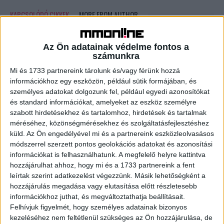
KAPCSOLÓDÓ CIKKEK
MORE FROM AUTHOR
100 Best Companies to Work For
Az Ön adatainak védelme fontos a
számunkra
Mi és 1733 partnereink tárolunk és/vagy férünk hozzá
információkhoz egy eszközön, például sütik formájában, és
Coca-Cola launches its latest weird
személyes adatokat dolgozunk fel, például egyedi azonosítókat
soda flavor in the metaverse
és standard információkat, amelyeket az eszköz személyre
szabott hirdetésekhez és tartalomhoz, hirdetések és tartalmak
méréséhez, közönségmérésekhez és szolgáltatásfejlesztéshez
Fashion Startup Shein Raising Funds at
küld.
Az Ön engedélyével mi és a partnereink eszközleolvasásos
módszerrel szerzett pontos geolokációs adatokat és azonosítási
$100 Billion Value
információkat is felhasználhatunk. A megfelelő helyre kattintva
hozzájárulhat ahhoz, hogy mi és a 1733 partnereink a fent
leírtak szerint adatkezelést végezzünk. Másik lehetőségként a
hozzájárulás megadása vagy elutasítása előtt részletesebb
információkhoz juthat, és megváltoztathatja beállításait.
Felhívjuk figyelmét, hogy személyes adatainak bizonyos
kezeléséhez nem feltétlenül szükséges az Ön hozzájárulása, de