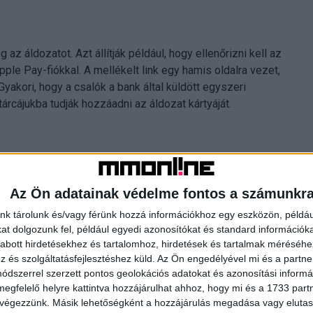
z áldozatot. Azt állítják például, hogy ellenőrizni kell az
pple Pay-fiókkal. A mellékelt link egy hamis oldalra vezet,
yakori, hogy a csalók a bank által küldött egyszeri
árcájukba tudják hozzáadni az áldozat kártyáját.
erméket, és Apple Pay-jel fizet – csakhogy egy lopott
 tranzakciót, az eladó kénytelen visszafizetni az összeget,
Az Ön adatainak védelme fontos a számunkr
nk tárolunk és/vagy férünk hozzá információkhoz egy eszközön, példáu
t dolgozunk fel, például egyedi azonosítókat és standard információk
abott hirdetésekhez és tartalomhoz, hirdetések és tartalmak méréséhe
és szolgáltatásfejlesztéshez küld.
Az Ön engedélyével mi és a partne
dszerrel szerzett pontos geolokációs adatokat és azonosítási informác
d visszakéri a különbözetet egy másik fizetési
megfelelő helyre kattintva hozzájárulhat ahhoz, hogy mi és a 1733 partne
izetés lopott kártyával történt – így az eladó a terméket, a
 végezzünk. Másik lehetőségként a hozzájárulás megadása vagy elutasí