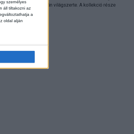
hogy személyes
Electronics platformján világszerte. A kollekció része
áll tiltakozni az
Leonardo...
egváltoztathatja a
z oldal alján