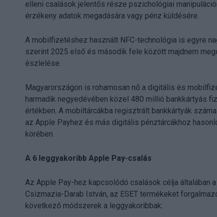
elleni csalások jelentős része pszichológiai manipulációr
érzékeny adatok megadására vagy pénz küldésére.
A mobilfizetéshez használt NFC-technológia is egyre na
szerint 2025 első és második fele között majdnem megd
észlelése.
Magyarországon is rohamosan nő a digitális és mobilfi
harmadik negyedévében közel 480 millió bankkártyás fize
értékben. A mobiltárcákba regisztrált bankkártyák száma 
az Apple Payhez és más digitális pénztárcákhoz hasonl
körében.
A 6 leggyakoribb Apple Pay-csalás
Az Apple Pay-hez kapcsolódó csalások célja általában a 
Csizmazia-Darab István, az ESET termékeket forgalmazó S
következő módszerek a leggyakoribbak: