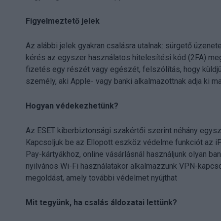
Figyelmeztető jelek
Az alábbi jelek gyakran csalásra utalnak: sürgető üzenet
kérés az egyszer használatos hitelesítési kód (2FA) meg
fizetés egy részét vagy egészét, felszólítás, hogy küldjü
személy, aki Apple- vagy banki alkalmazottnak adja ki ma
Hogyan védekezhetünk?
Az ESET kiberbiztonsági szakértői szerint néhány egysz
Kapcsoljuk be az Ellopott eszköz védelme funkciót az i
Pay-kártyákhoz, online vásárlásnál használjunk olyan ba
nyilvános Wi-Fi használatakor alkalmazzunk VPN-kapcso
megoldást, amely további védelmet nyújthat
Mit tegyünk, ha csalás áldozatai lettünk?