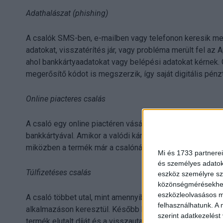
Adathalászat (phishing)
A csalók SMS-ben, e-mailben vagy telefonon keresik meg a
adatokat, visszatérítés jár, vagy probléma merült fel az A
ahol bankkártyaadatokat vagy belépési adatokat kérnek. G
megerősítő kódot is megszerzik, így saját digitális pénzt
Online piacteres csalás
A csaló egy online piactéren vásárolna egy nagy értékű t
bankkártyával. Amikor a valódi kártyatulajdonos vitatja a
miközben a termék már a csalónál van.
Mi és 1733 partnerei
és személyes adatoka
Túlfizetéses csalás
eszköz személyre sz
közönségmérésekhez 
eszközleolvasásos mó
A csaló többet utal, mint amennyiben megállapodtak, maj
felhasználhatunk. A 
alkalmazáson keresztül. Később kiderül, hogy az eredeti f
szerint adatkezelést
termék elutalt díját és a visszautalt pénzt is elveszíti.