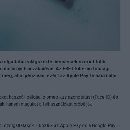
zolgáltatás világszerte: becslések szerint több
d dollárnyi tranzakcióval. Az ESET kiberbiztonsági
k meg, ahol pénz van, ezért az Apple Pay felhasználói
at használ, például biometrikus azonosítást (Face ID) és
ják, hanem magukat a felhasználókat próbálják
ési szolgáltatások – köztük az Apple Pay és a Google Pay –