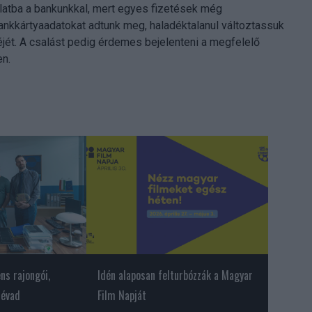
olatba a bankunkkal, mert egyes fizetések még
ankkártyaadatokat adtunk meg, haladéktalanul változtassuk
réjét. A csalást pedig érdemes bejelenteni a megfelelő
n.
ns rajongói,
Idén alaposan felturbózzák a Magyar
 évad
Film Napját