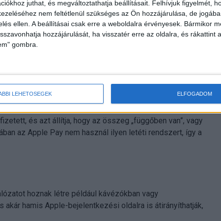
iókhoz juthat, és megváltoztathatja beállításait.
Felhívjuk figyelmét, 
ezeléséhez nem feltétlenül szükséges az Ön hozzájárulása, de jogában 
zelés ellen. A beállításai csak erre a weboldalra érvényesek. Bármikor m
isszavonhatja hozzájárulását, ha visszatér erre az oldalra, és rákattint a
lem" gombra.
majd a küldő arra kéri, hogy utalja vissza egy másik módon,
l. Később a bank visszavonja az eredeti tranzakciót, így
ÁBBI LEHETŐSÉGEK
ELFOGADOM
fizetett, és azt állítja, hogy az összeg „függőben van”, vagy
ában az Apple Pay nem használ ilyen letéti rendszert, így a
álózatot hoznak létre például kávézókban vagy
 akár hamis Apple-bejelentkezési oldalra is átirányíthatják,