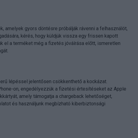
ek, amelyek gyors döntésre próbálják rávenni a felhasználót,
adására, kérés, hogy küldjük vissza egy frissen kapott
k el a terméket még a fizetés jóváírása előtt, ismeretlen
gát.
erű lépéssel jelentősen csökkenthető a kockázat.
Phone-on, engedélyezzük a fizetési értesítéseket az Apple
nkkártyát, amely támogatja a chargeback lehetőséget,
latot és használjunk megbízható kiberbiztonsági