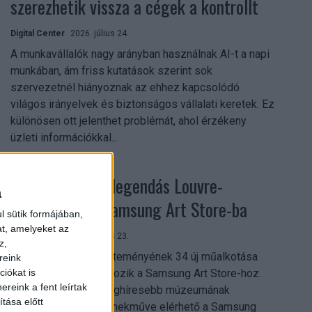
szerezhetik vissza a cégek a kontrollt
Digital Center
2026. július 24.
A munkavállalók nagy arányban használnak AI-t a napi
munkában, ám friss kutatások szerint sok
szervezetnél hiányoznak az ehhez kapcsolódó
világos irányelvek és biztonságos vállalati keretek. Ez
különösen ott jelenthet problémát, ahol érzékeny
üzleti információkkal...
Megérkezett a legendás Louvre-
a
gyűjtemény a Samsung Art Store-ba
l sütik formájában,
at, amelyeket az
Digital Center
2026. július 23.
z,
A párizsi Louvre gyűjteményének 34 új műalkotása
reink
most először csatlakozik a Samsung Art Store-hoz.
iókat is
reink a fent leírtak
Ezzel a világ egyik leghíresebb múzeumának
tása előtt
összesen már 51 remekműve elérhető a Samsung