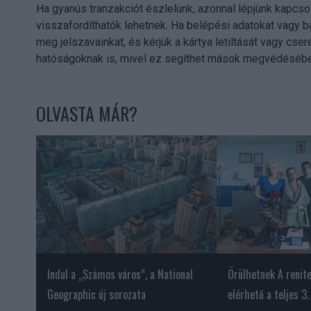
Ha gyanús tranzakciót észlelünk, azonnal lépjünk kapcs
visszafordíthatók lehetnek. Ha belépési adatokat vagy b
meg jelszavainkat, és kérjük a kártya letiltását vagy cse
hatóságoknak is, mivel ez segíthet mások megvédésébe
OLVASTA MÁR?
Indul a „Számos város”, a National
Örülhetnek A renite
Geographic új sorozata
elérhető a teljes 3.