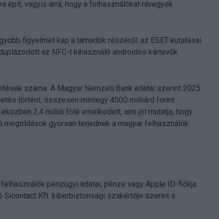
a épít, vagyis arra, hogy a felhasználókat rávegyék
gyobb figyelmet kap a támadók részéről: az ESET kutatásai
uplázódott az NFC-t kihasználó androidos kártevők
zetések száma. A Magyar Nemzeti Bank adatai szerint 2025
tés történt, összesen mintegy 4500 milliárd forint
eközben 2,4 millió fölé emelkedett, ami jól mutatja, hogy
ó megoldások gyorsan terjednek a magyar felhasználók
felhasználók pénzügyi adatai, pénze vagy Apple ID-fiókja.
icontact Kft. kiberbiztonsági szakértője szerint a