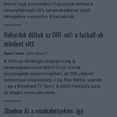
kiderül, hogy a nemzetközi fogyasztók költése a
versenyhétvégén 26%-kal emelkedett az előző
hétvégéhez viszonyítva. A tranzakciók...
Rekordok dőltek az ORF-nél: a futball-vb
mindent vitt
Digital Center
2026. július 27.
A 2026-os labdarúgó-világbajnokság új
streamingrekordokat állított fel az osztrák
közszolgálati műsorszolgáltató, az ORF, valamint
technológiai leányvállalata, a Big Blue Marble számára
– írja a Broadband TV News. A döntő mérkőzés során
az átlagos nézőszám elérte...
Shadow AI a munkahelyeken: így