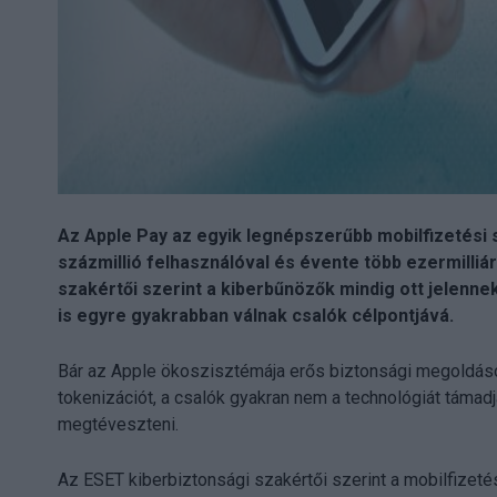
Az Apple Pay az egyik legnépszerűbb mobilfizetési s
százmillió felhasználóval és évente több ezermilliár
szakértői szerint a kiberbűnözők mindig ott jelenne
is egyre gyakrabban válnak csalók célpontjává.
Bár az Apple ökoszisztémája erős biztonsági megoldások
tokenizációt, a csalók gyakran nem a technológiát támad
megtéveszteni.
Az ESET kiberbiztonsági szakértői szerint a mobilfizet