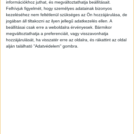
információkhoz juthat, és megváltoztathatja beállításait.
Péter, a Deloitte sporttanácsadási csoportjának vezetője.
Felhívjuk figyelmét, hogy személyes adatainak bizonyos
kezeléséhez nem feltétlenül szükséges az Ön hozzájárulása, de
A klubok egyéni eredményeit tekintve a 2023/24-es
jogában áll tiltakozni az ilyen jellegű adatkezelés ellen. A
szezon első helyezettje, egyben rekordere a Real Madrid.
beállításai csak erre a weboldalra érvényesek. Bármikor
megváltoztathatja a preferenciáit, vagy visszavonhatja
A spanyol csapat azon túl, hogy egy év alatt 214 millió
hozzájárulását, ha visszatér erre az oldalra, és rákattint az oldal
euróval növelte összbevételét, a Football Money League
alján található "Adatvédelem" gombra.
csapatai közül elsőként ért el 1 milliárd euró feletti
bevételt is. A kiemelkedő teljesítmény hátterében
egyrészt a meccsnapokból származó bevételek 103
százalékos emelkedése áll, összefüggésben a Santiago
Bernabeu stadion felújítási munkálatainak befejezésével,
másrészt a klub kereskedelmi bevételei is 20
százalékkal emelkedtek. Ez utóbbihoz tartoznak az olyan
szponzorációs megállapodásaik is, amelyet 2024 elején
kötöttek a Hewlett Packarddal, amelynek méretét még a
klub is történelmi léptékűnek jellemezte az erről szóló
közleményében.