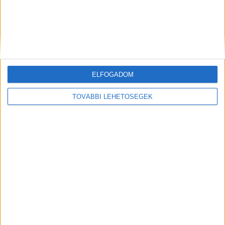
ELFOGADOM
Korábbi adások
TOVÁBBI LEHETŐSÉGEK
A rovat támogatói:
Még több podcast