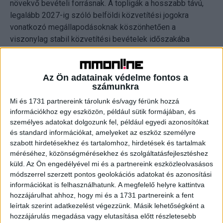
növekvő bevételi forrásnak. A topligák a hosszabb távú,
legalább 2027-ig szóló belföldi közvetítési jogokra
vonatkozó megállapodásoknak köszönhetően a
viszonylag stabil közvetítési bevételek időszakába
léptek vagy lépnek majd be, ezért 2023/24-es szezonban
a közvetítési bevételek (4,3 milliárd euró) számottevően
nem emelkedtek.
Az Ön adatainak védelme fontos a
számunkra
„A bevételeik forrása szerint vizsgálva a Football Money
Mi és 1731 partnereink tárolunk és/vagy férünk hozzá
League klubjai két táborba sorolhatóak. A 2023/24-es
információkhoz egy eszközön, például sütik formájában, és
személyes adatokat dolgozunk fel, például egyedi azonosítókat
szezon top 10 csapatának a kereskedelmi bevételek
és standard információkat, amelyeket az eszköz személyre
jelentették a fő (48%) bevételi forrást. Ezzel szemben a
szabott hirdetésekhez és tartalomhoz, hirdetések és tartalmak
11-20. helyen álló klubok esetében a közvetítésekből
méréséhez, közönségmérésekhez és szolgáltatásfejlesztéshez
származott a bevételek legnagyobb része (47%). Ez azt
küld.
Az Ön engedélyével mi és a partnereink eszközleolvasásos
jelzi, hogy míg egyes klubok az ismertségüket is ki tudják
módszerrel szerzett pontos geolokációs adatokat és azonosítási
használni a szponzoráció és a kiskereskedelem terén
információkat is felhasználhatunk. A megfelelő helyre kattintva
bevételeinek növelésére, addig más, különösen a Money
hozzájárulhat ahhoz, hogy mi és a 1731 partnereink a fent
leírtak szerint adatkezelést végezzünk. Másik lehetőségként a
League alsó felében elhelyezkedő csapatok elsősorban a
hozzájárulás megadása vagy elutasítása előtt részletesebb
pályán elért sikereikre támaszkodnak” – mondta Pádár