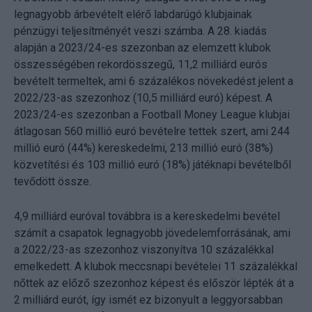
legnagyobb árbevételt elérő labdarúgó klubjainak
pénzügyi teljesítményét veszi számba. A 28. kiadás
alapján a 2023/24-es szezonban az elemzett klubok
összességében rekordösszegű, 11,2 milliárd eurós
bevételt termeltek, ami 6 százalékos növekedést jelent a
2022/23-as szezonhoz (10,5 milliárd euró) képest. A
2023/24-es szezonban a Football Money League klubjai
átlagosan 560 millió euró bevételre tettek szert, ami 244
millió euró (44%) kereskedelmi, 213 millió euró (38%)
közvetítési és 103 millió euró (18%) játéknapi bevételből
tevődött össze.
4,9 milliárd euróval továbbra is a kereskedelmi bevétel
számít a csapatok legnagyobb jövedelemforrásának, ami
a 2022/23-as szezonhoz viszonyítva 10 százalékkal
emelkedett. A klubok meccsnapi bevételei 11 százalékkal
nőttek az előző szezonhoz képest és először lépték át a
2 milliárd eurót, így ismét ez bizonyult a leggyorsabban