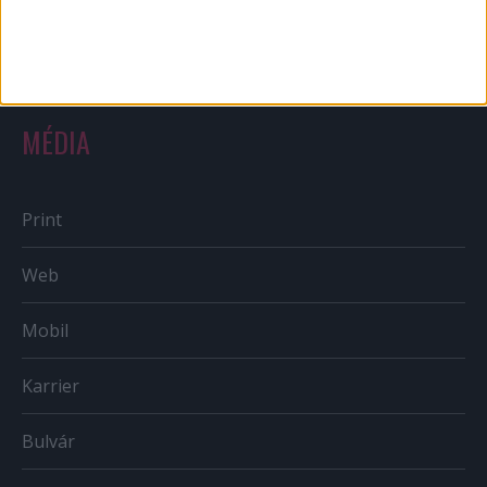
Országmárka
MÉDIA
Print
Web
Mobil
Karrier
Bulvár