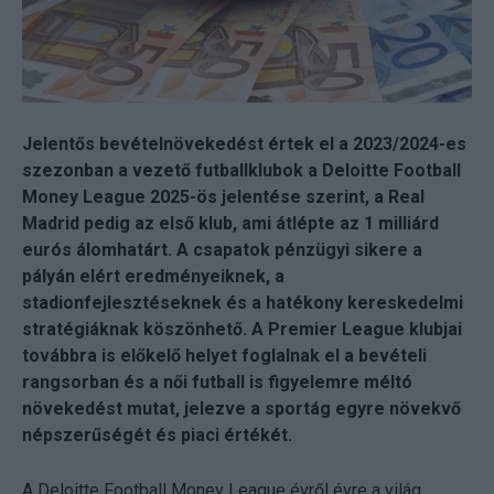
Jelentős bevételnövekedést értek el a 2023/2024-es
szezonban a vezető futballklubok a Deloitte Football
Money League 2025-ös jelentése szerint, a Real
Madrid pedig az első klub, ami átlépte az 1 milliárd
eurós álomhatárt. A csapatok pénzügyi sikere a
pályán elért eredményeiknek, a
stadionfejlesztéseknek és a hatékony kereskedelmi
stratégiáknak köszönhető. A Premier League klubjai
továbbra is előkelő helyet foglalnak el a bevételi
rangsorban és a női futball is figyelemre méltó
növekedést mutat, jelezve a sportág egyre növekvő
népszerűségét és piaci értékét.
A Deloitte Football Money League évről évre a világ