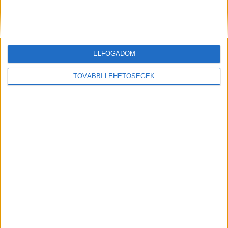
Korábbi adások
ELFOGADOM
A rovat támogatói:
TOVÁBBI LEHETŐSÉGEK
Még több podcast
DIGITAL CENTER