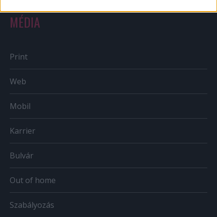
MÉDIA
Print
Web
Mobil
Karrier
Bulvár
Out of home
Szabályozás