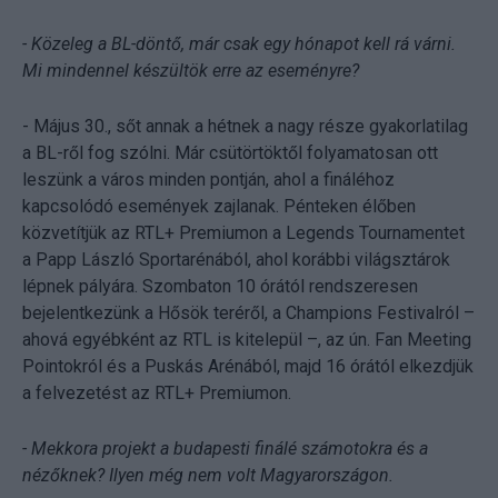
- Közeleg a BL-döntő, már csak egy hónapot kell rá várni.
Mi mindennel készültök erre az eseményre?
- Május 30., sőt annak a hétnek a nagy része gyakorlatilag
a BL-ről fog szólni. Már csütörtöktől folyamatosan ott
leszünk a város minden pontján, ahol a fináléhoz
kapcsolódó események zajlanak. Pénteken élőben
közvetítjük az RTL+ Premiumon a Legends Tournamentet
a Papp László Sportarénából, ahol korábbi világsztárok
lépnek pályára. Szombaton 10 órától rendszeresen
bejelentkezünk a Hősök teréről, a Champions Festivalról –
ahová egyébként az RTL is kitelepül –, az ún. Fan Meeting
Pointokról és a Puskás Arénából, majd 16 órától elkezdjük
a felvezetést az RTL+ Premiumon.
- Mekkora projekt a budapesti finálé számotokra és a
nézőknek? Ilyen még nem volt Magyarországon.