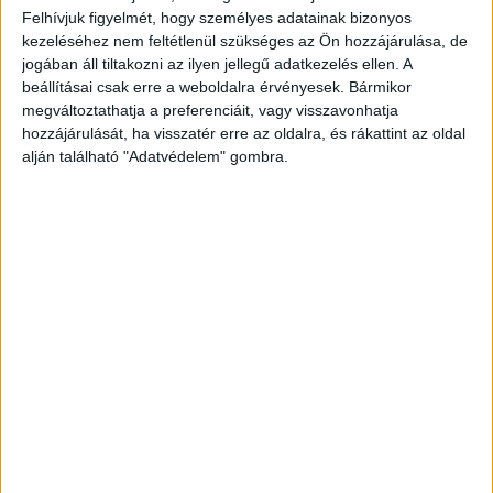
Felhívjuk figyelmét, hogy személyes adatainak bizonyos
térhetünk el. Ha egy eszköznek 30 milliamperesnek kell
kezeléséhez nem feltétlenül szükséges az Ön hozzájárulása, de
lennie, akkor az nem lehet 300.
jogában áll tiltakozni az ilyen jellegű adatkezelés ellen. A
beállításai csak erre a weboldalra érvényesek. Bármikor
- Hogyan kell a BL-döntő sugárzását elképzelni a stáb
megváltoztathatja a preferenciáit, vagy visszavonhatja
részéről?
hozzájárulását, ha visszatér erre az oldalra, és rákattint az oldal
alján található "Adatvédelem" gombra.
- Csak a nemzetközi közvetítésen (main feed és service
feedek) kb. 150 ember dolgozik, ez a projektvezetőktől a
kameramannokon át a kábelesekig terjed. Ezenfelül az
RTL saját adásában is dolgoznak még legalább 40-en.
- És ha a technikát nézzük, ami a stadionban van?
- Csak közvetítőkocsiból lesz két kamionméretű (main
feed és backup), továbbá két másik a service feedekhez
és az RTL-es adáshoz. Negyvenhárom kamera, köztük
egy helikopter giroszkópos kamerával, egy köteleken
mozgó spidercam és egy 70 méteres emelőkosaras