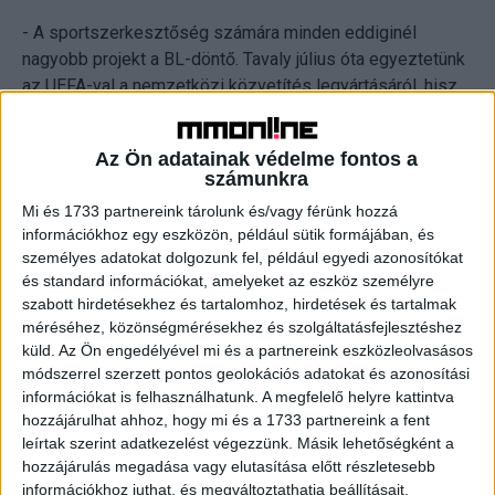
- A sportszerkesztőség számára minden eddiginél
nagyobb projekt a BL-döntő. Tavaly július óta egyeztetünk
az UEFA-val a nemzetközi közvetítés legyártásáról, hisz
az RTL Magyarország a host broadcaster, és számtalan
követelménynek kell megfelelnünk. Természetesen a
Az Ön adatainak védelme fontos a
saját műsorainkra is kiemelten figyelünk: május 29-én és
számunkra
30-án csaknem 10 óra élő közvetítéssel készülünk.
Mi és 1733 partnereink tárolunk és/vagy férünk hozzá
információkhoz egy eszközön, például sütik formájában, és
- Mennyire vonatkoznak szigorú UEFA-szabályok a
személyes adatokat dolgozunk fel, például egyedi azonosítókat
közvetítésre?
és standard információkat, amelyeket az eszköz személyre
szabott hirdetésekhez és tartalomhoz, hirdetések és tartalmak
méréséhez, közönségmérésekhez és szolgáltatásfejlesztéshez
- Csak egy adalék: 26 oldalas a követelményrendszer,
küld.
Az Ön engedélyével mi és a partnereink eszközleolvasásos
aminek meg kell felelnünk, és ezt szigorúan be is
módszerrel szerzett pontos geolokációs adatokat és azonosítási
hajtatják. Július óta megszámlálhatatlan virtuális
információkat is felhasználhatunk. A megfelelő helyre kattintva
egyeztetés zajlott az UEFA, a partnereink és az RTL
hozzájárulhat ahhoz, hogy mi és a 1733 partnereink a fent
között, emellett túl vagyunk három terepszemlén a
leírtak szerint adatkezelést végezzünk. Másik lehetőségként a
Puskás Arénában. A minimális kameraszámot, a technikai
hozzájárulás megadása vagy elutasítása előtt részletesebb
paramétereket mind meghatározták, és attól nem
információkhoz juthat, és megváltoztathatja beállításait.