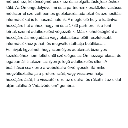
méréséhez, közönségmérésekhez és szolgáltatásfejlesztéshez
A SZÉP-kártya felhasználás pedig tavaly elérte a 30
küld.
Az Ön engedélyével mi és a partnereink eszközleolvasásos
milliárd forintot, a panziókban 34,4%-os, a szállodákban
módszerrel szerzett pontos geolokációs adatokat és azonosítási
pedig 46,4%-os volt a SZÉP-kártyás költések
információkat is felhasználhatunk. A megfelelő helyre kattintva
növekedése.
hozzájárulhat ahhoz, hogy mi és a 1733 partnereink a fent
leírtak szerint adatkezelést végezzünk. Másik lehetőségként a
hozzájárulás megadása vagy elutasítása előtt részletesebb
2019-ben a 10 legfontosabb küldőpiacunk közül szinte
információkhoz juthat, és megváltoztathatja beállításait.
mindenhonnan emelkedés volt tapasztalható a
Felhívjuk figyelmét, hogy személyes adatainak bizonyos
vendégéjszakák számában. A legnagyobb növekedés az
kezeléséhez nem feltétlenül szükséges az Ön hozzájárulása, de
Izraelből (10,3%), a Romániából (+8,3%) és az Egyesült
jogában áll tiltakozni az ilyen jellegű adatkezelés ellen. A
Királyságból (+4,9%) érkezők vendégéjszakái esetében
beállításai csak erre a weboldalra érvényesek. Bármikor
volt megfigyelhető, de tovább tart a bővülés a
megváltoztathatja a preferenciáit, vagy visszavonhatja
Csehországból (+3,5%), az Oroszországból (+3,5%), az
hozzájárulását, ha visszatér erre az oldalra, és rákattint az oldal
alján található "Adatvédelem" gombra.
Egyesült Államokból (+3,0%), a Lengyelországból (+2,7%)
és az Olaszországból (+0,1%) érkező vendégforgalomban
is.
2010 óta másfélszer több vendég másfélszer több
vendégéjszakát töltött el a hazai kereskedelmi
szálláshelyeken, amely 2,5-szer nagyobb