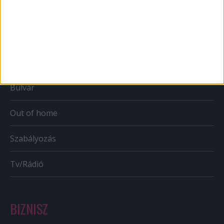
Web
Mobil
Karrier
Bulvár
Out of home
Szabályozás
Tv/Rádió
BIZNISZ