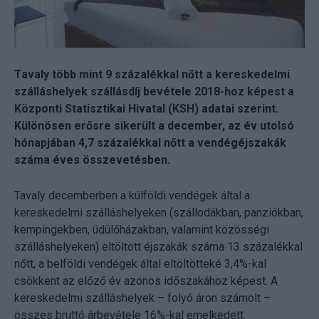
Tavaly több mint 9 százalékkal nőtt a kereskedelmi
szálláshelyek szállásdíj bevétele 2018-hoz képest a
Központi Statisztikai Hivatal (KSH) adatai szerint.
Különösen erősre sikerült a december, az év utolsó
hónapjában 4,7 százalékkal nőtt a vendégéjszakák
száma éves összevetésben.
Tavaly decemberben a külföldi vendégek által a
kereskedelmi szálláshelyeken (szállodákban, panziókban,
kempingekben, üdülőházakban, valamint közösségi
szálláshelyeken) eltöltött éjszakák száma 13 százalékkal
nőtt, a belföldi vendégek által eltöltötteké 3,4%-kal
csökkent az előző év azonos időszakához képest. A
kereskedelmi szálláshelyek – folyó áron számolt –
összes bruttó árbevétele 16%-kal emelkedett.