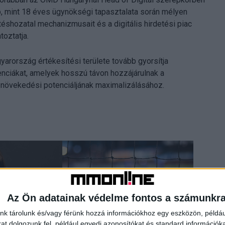
b, mint 18 éves ügynökségi tapasztalata során mélyen
téshozatal mechanizmusait és a digitális hirdetési piac
oztatja.
yarország értékesítési területe tovább gyorsítja
enciákat, amelyek hosszú távon hozzájárulnak a
c növekedési potenciáljának maximalizálásához.
Az Ön adatainak védelme fontos a számunkr
nk tárolunk és/vagy férünk hozzá információkhoz egy eszközön, példáu
t dolgozunk fel, például egyedi azonosítókat és standard információk