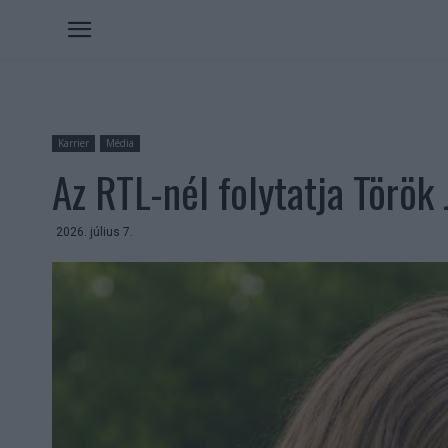
Karrier
Média
Az RTL-nél folytatja Török 
2026. július 7.