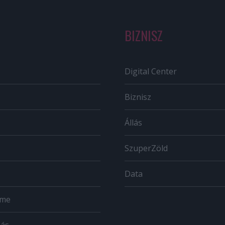
BIZNISZ
Digital Center
Biznisz
Állás
SzuperZöld
Data
ome
zás