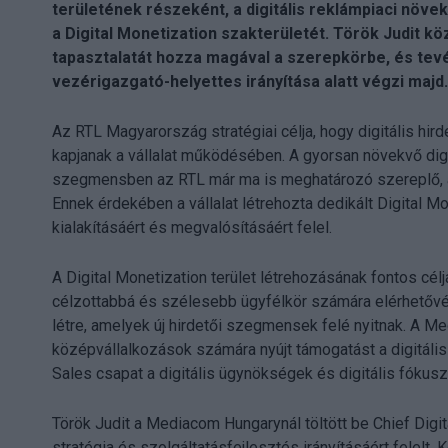
területének részeként, a digitális reklámpiaci növ
a Digital Monetization szakterületét. Török Judit k
tapasztalatát hozza magával a szerepkörbe, és tev
vezérigazgató-helyettes irányítása alatt végzi majd.
Az RTL Magyarország stratégiai célja, hogy digitális h
kapjanak a vállalat működésében. A gyorsan növekvő dig
szegmensben az RTL már ma is meghatározó szereplő, a
Ennek érdekében a vállalat létrehozta dedikált Digital Mon
kialakításáért és megvalósításáért felel.
A Digital Monetization terület létrehozásának fontos cél
célzottabbá és szélesebb ügyfélkör számára elérhetővé 
létre, amelyek új hirdetői szegmensek felé nyitnak. A M
középvállalkozások számára nyújt támogatást a digitális
Sales csapat a digitális ügynökségek és digitális fókusz
Török Judit a Mediacom Hungarynál töltött be Chief Digital
stratégia és szolgáltatásfejlesztés irányításáért felel