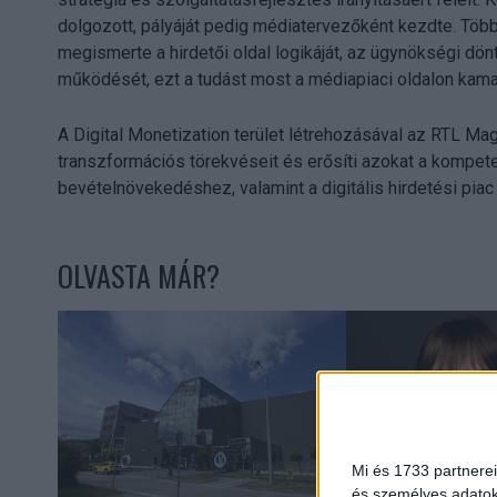
dolgozott, pályáját pedig médiatervezőként kezdte. Töb
megismerte a hirdetői oldal logikáját, az ügynökségi dön
működését, ezt a tudást most a médiapiaci oldalon kamat
A Digital Monetization terület létrehozásával az RTL Mag
transzformációs törekvéseit és erősíti azokat a kompet
bevételnövekedéshez, valamint a digitális hirdetési pia
OLVASTA MÁR?
Mi és 1733 partnerei
és személyes adatoka