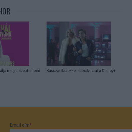
HOR
yitja meg a szeptemberi
Kasszasikerekkel szórakoztat a Disney+
Email cím
*