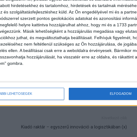
abott hirdetésekhez és tartalomhoz, hirdetések és tartalmak méréséhe
dünk – interjú
Visszaerősödött az M4 Sport
és szolgáltatásfejlesztéshez küld.
Az Ön engedélyével mi és a partne
el
dszerrel szerzett pontos geolokációs adatokat és azonosítási informác
megfelelő helyre kattintva hozzájárulhat ahhoz, hogy mi és a 1733 partne
 végezzünk. Másik lehetőségként a hozzájárulás megadása vagy elutasí
iókhoz juthat, és megváltoztathatja beállításait.
Felhívjuk figyelmét, 
ezeléséhez nem feltétlenül szükséges az Ön hozzájárulása, de jogában 
zelés ellen. A beállításai csak erre a weboldalra érvényesek. Bármikor m
vezető
isszavonhatja hozzájárulását, ha visszatér erre az oldalra, és rákattint a
lem" gombra.
ÁBBI LEHETŐSÉGEK
ELFOGADOM
Következő cikk
Kiadó raktár – egyszerű innováció a logisztikában (x)