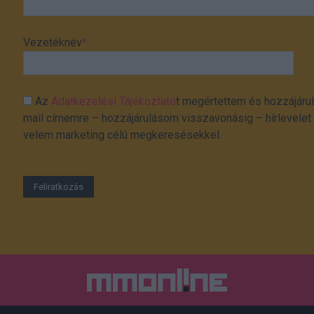
Vezetéknév
*
Az
Adatkezelési Tájékoztató
t megértettem és hozzájárul
mail címemre – hozzájárulásom visszavonásig – hírlevelet k
velem marketing célú megkeresésekkel.