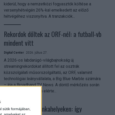
kiderül, hogy a nemzetközi fogyasztók költése a
versenyhétvégén 26%-kal emelkedett az előző
hétvégéhez viszonyítva. A tranzakciók...
Rekordok dőltek az ORF-nél: a futball-vb
mindent vitt
Digital Center
2026. július 27.
A 2026-os labdarúgó-világbajnokság új
streamingrekordokat állított fel az osztrák
közszolgálati műsorszolgáltató, az ORF, valamint
technológiai leányvállalata, a Big Blue Marble számára
– írja a Broadband TV News. A döntő mérkőzés során
az átlagos nézőszám elérte...
a
Shadow AI a munkahelyeken: így
l sütik formájában,
at, amelyeket az