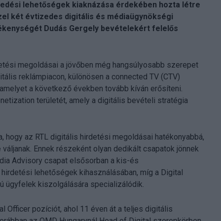
ekedési lehetőségek kiaknázása érdekében hozta létre
özel két évtizedes digitális és médiaügynökségi
ékenységét Dudás Gergely bevételekért felelős
irdetési megoldásai a jövőben még hangsúlyosabb szerepet
itális reklámpiacon, különösen a connected TV (CTV)
melyet a következő években tovább kíván erősíteni.
etization területét, amely a digitális bevételi stratégia
ja, hogy az RTL digitális hirdetési megoldásai hatékonyabbá,
váljanak. Ennek részeként olyan dedikált csapatok jönnek
edia Advisory csapat elsősorban a kis-és
 hirdetési lehetőségek kihasználásában, míg a Digital
ú ügyfelek kiszolgálására specializálódik.
 Officer pozíciót, ahol 11 éven át a teljes digitális
t. Korábban az OMD Hungarynál Head of Digital szerepkörben