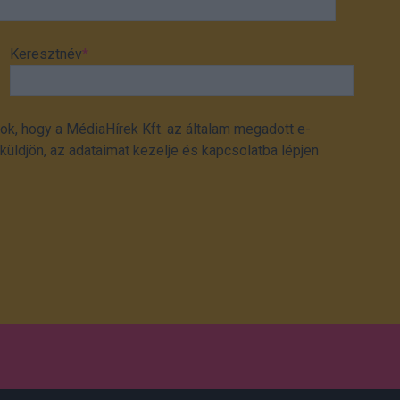
Keresztnév
*
ok, hogy a MédiaHírek Kft. az általam megadott e-
üldjön, az adataimat kezelje és kapcsolatba lépjen