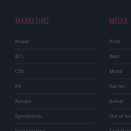
MARKETING
MÉDIA
Brand
Print
BTL
Web
CSR
Mobil
PR
Karrier
Reklám
Bulvár
Sportbiznisz
Out of h
Országmárka
Szabályo