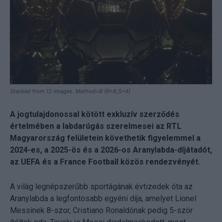
Stacked from 12 images. Method=B (R=8,S=4)
A jogtulajdonossal kötött exkluzív szerződés
értelmében a labdarúgás szerelmesei az RTL
Magyarország felületein követhetik figyelemmel a
2024-es, a 2025-ös és a 2026-os Aranylabda-díjátadót,
az UEFA és a France Football közös rendezvényét.
A világ legnépszerűbb sportágának évtizedek óta az
Aranylabda a legfontosabb egyéni díja, amelyet Lionel
Messinek 8-szor, Cristiano Ronaldónak pedig 5-ször