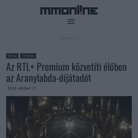
- HIRDETÉS -
Média
Tv/Rádió
Az RTL+ Premium közvetíti élőben
az Aranylabda-díjátadót
2024. október 17.