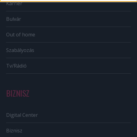
Karrier
Bulvár
Out of home
Szabályozás
Tv/Rádió
BIZNISZ
Digital Center
Biznisz