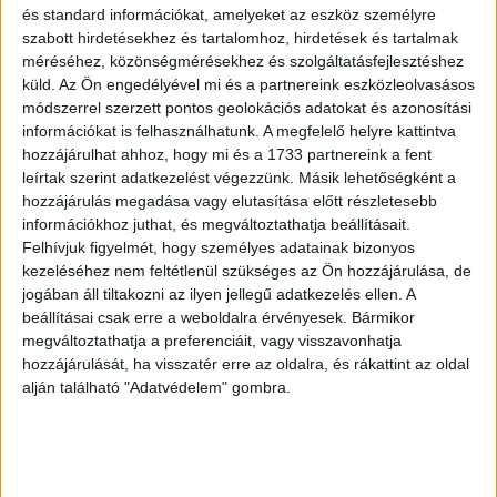
és standard információkat, amelyeket az eszköz személyre
szabott hirdetésekhez és tartalomhoz, hirdetések és tartalmak
Az Aranylabda-díjátadó hivatalos kezdési időpontja: 2024.
méréséhez, közönségmérésekhez és szolgáltatásfejlesztéshez
október 28., 20:45
küld.
Az Ön engedélyével mi és a partnereink eszközleolvasásos
módszerrel szerzett pontos geolokációs adatokat és azonosítási
információkat is felhasználhatunk. A megfelelő helyre kattintva
OLVASTA MÁR?
hozzájárulhat ahhoz, hogy mi és a 1733 partnereink a fent
leírtak szerint adatkezelést végezzünk. Másik lehetőségként a
hozzájárulás megadása vagy elutasítása előtt részletesebb
információkhoz juthat, és megváltoztathatja beállításait.
Felhívjuk figyelmét, hogy személyes adatainak bizonyos
kezeléséhez nem feltétlenül szükséges az Ön hozzájárulása, de
jogában áll tiltakozni az ilyen jellegű adatkezelés ellen. A
beállításai csak erre a weboldalra érvényesek. Bármikor
megváltoztathatja a preferenciáit, vagy visszavonhatja
hozzájárulását, ha visszatér erre az oldalra, és rákattint az oldal
alján található "Adatvédelem" gombra.
Családi kalandfilmmel erősített a Sony Pictures