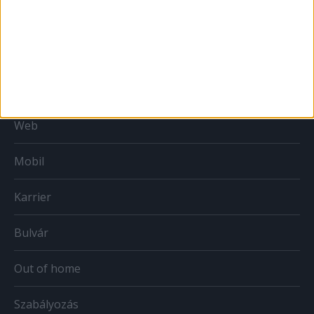
MÉDIA
Print
Web
Mobil
Karrier
Bulvár
Out of home
Szabályozás