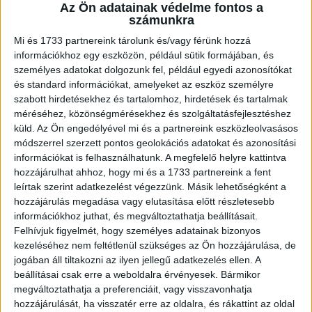
bankok tulajdonképpen már most beárazzák a
Az Ön adatainak védelme fontos a
bizonytalanságot: több településen szigorúbb
számunkra
feltételekkel adnak csak hitelt, vagy el is utasítják a
Mi és 1733 partnereink tárolunk és/vagy férünk hozzá
hitelezést. Ez visszavetheti a forgalmat, különösen a
információkhoz egy eszközön, például sütik formájában, és
kisebb településeken” – mondta.
személyes adatokat dolgozunk fel, például egyedi azonosítókat
és standard információkat, amelyeket az eszköz személyre
szabott hirdetésekhez és tartalomhoz, hirdetések és tartalmak
A tervezet szerint az önkormányzatok rendeletben
méréséhez, közönségmérésekhez és szolgáltatásfejlesztéshez
határozhatják meg a kívánatos lakosságszámot, és
küld.
Az Ön engedélyével mi és a partnereink eszközleolvasásos
különféle korlátozó eszközöket is bevezethetnek, így
módszerrel szerzett pontos geolokációs adatokat és azonosítási
például a lakcím létesítésének feltételhez kötését, az
információkat is felhasználhatunk. A megfelelő helyre kattintva
elővásárlási jogot vagy akár a betelepülési adót. A
hozzájárulhat ahhoz, hogy mi és a 1733 partnereink a fent
szabályozás elsőként azokat a térségeket érintheti, ahol a
leírtak szerint adatkezelést végezzünk. Másik lehetőségként a
hozzájárulás megadása vagy elutasítása előtt részletesebb
népesség az utóbbi években dinamikusan nőtt, vagy a
információkhoz juthat, és megváltoztathatja beállításait.
helyi infrastruktúra már most is feszített. Ilyen például
Felhívjuk figyelmét, hogy személyes adatainak bizonyos
Dunakeszi, Szigetszentmiklós, Tihany és Fertőd.
kezeléséhez nem feltétlenül szükséges az Ön hozzájárulása, de
jogában áll tiltakozni az ilyen jellegű adatkezelés ellen. A
Az ingatlanpiac résztvevőinek, különösen a befektetőknek
beállításai csak erre a weboldalra érvényesek. Bármikor
és fejlesztőknek július 1-jét követően érdemes lesz még
megváltoztathatja a preferenciáit, vagy visszavonhatja
szorosabb figyelemmel kísérniük az ingatlan- és
hozzájárulását, ha visszatér erre az oldalra, és rákattint az oldal