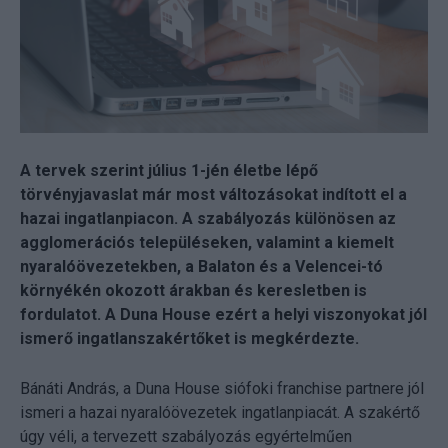
A tervek szerint július 1-jén életbe lépő
törvényjavaslat már most változásokat indított el a
hazai ingatlanpiacon. A szabályozás különösen az
agglomerációs településeken, valamint a kiemelt
nyaralóövezetekben, a Balaton és a Velencei-tó
környékén okozott árakban és keresletben is
fordulatot. A Duna House ezért a helyi viszonyokat jól
ismerő ingatlanszakértőket is megkérdezte.
Bánáti András, a Duna House siófoki franchise partnere jól
ismeri a hazai nyaralóövezetek ingatlanpiacát. A szakértő
úgy véli, a tervezett szabályozás egyértelműen