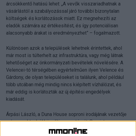
árcsökkentő hatású lehet: „A vevők visszariadhatnak a
vásárlástól a szabályozással járó további bizonytalan
költségek és korlátozások miatt. Ez megnehezíti az
eladók számára az értékesítést, és így potenciálisan
alacsonyabb árakat is eredményezhet” – fogalmazott.
Különösen azok a települések lehetnek érintettek, ahol
már most is túlterhelt az infrastruktúra, vagy még látnak
lehetőséget az önkormányzati bevételek növelésére. A
Velencei-tó térségében egyértelműen ilyen Velence és
Gárdony, de olyan településeket is találunk, ahol például
több utcában még mindig nincs kiépített vízhálózat, és
már eddig is korlátozták az új építési engedélyek
kiadását.
Árpási László, a Duna House soproni irodájának vezetője
más aspektusból közelíti meg a témát. Szerinte a
legnagyobb gondot a jogbizonytalanság okozhatja: „A