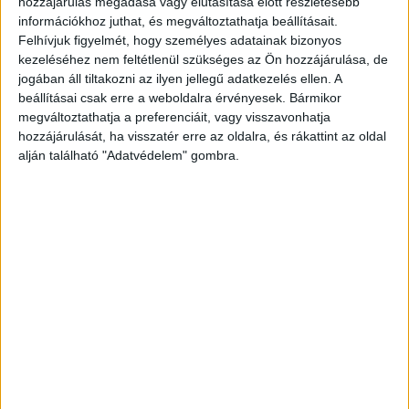
hozzájárulás megadása vagy elutasítása előtt részletesebb
Egyre többen hirdetik euróban
Jack Ma offered China parts
információkhoz juthat, és megváltoztathatja beállításait.
az ingatlanjaikat
of Ant Group to save IPO
Felhívjuk figyelmét, hogy személyes adatainak bizonyos
kezeléséhez nem feltétlenül szükséges az Ön hozzájárulása, de
jogában áll tiltakozni az ilyen jellegű adatkezelés ellen. A
KAPCSOLÓDÓ CIKKEK
MORE FROM AUTHOR
beállításai csak erre a weboldalra érvényesek. Bármikor
megváltoztathatja a preferenciáit, vagy visszavonhatja
Új ügyféllel dolgozik az Astoria Agency
hozzájárulását, ha visszatér erre az oldalra, és rákattint az oldal
alján található "Adatvédelem" gombra.
Sztaniszláv András: Óriási a hatása a
társadalomra nézve
Új politikai környezetben