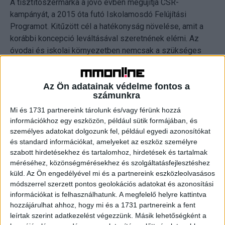
A tisztítószermárka a jövő évben megújítja CSR-
kampányát, a 2015 óta futó Iskolamosdó Felújítási
Programot. Kitűzött cél a hatékonyság növelése, amit a
korábbi koncepció leváltásával szeretnének elérni. Az
óvodai és iskolai környezetben nemcsak a szükséges
higiéniai feltételek megteremtése, de a folyamatos
fenntartása, vagyis az edukáció is fontos.
Az Ön adatainak védelme fontos a
számunkra
CÍMKÉK
Café Communications
domestos
Unilever
Mi és 1731 partnereink tárolunk és/vagy férünk hozzá
információkhoz egy eszközön, például sütik formájában, és
személyes adatokat dolgozunk fel, például egyedi azonosítókat
és standard információkat, amelyeket az eszköz személyre
szabott hirdetésekhez és tartalomhoz, hirdetések és tartalmak
méréséhez, közönségmérésekhez és szolgáltatásfejlesztéshez
Facebook
Email
küld.
Az Ön engedélyével mi és a partnereink eszközleolvasásos
módszerrel szerzett pontos geolokációs adatokat és azonosítási
információkat is felhasználhatunk. A megfelelő helyre kattintva
hozzájárulhat ahhoz, hogy mi és a 1731 partnereink a fent
Előző cikk
Következő cikk
leírtak szerint adatkezelést végezzünk. Másik lehetőségként a