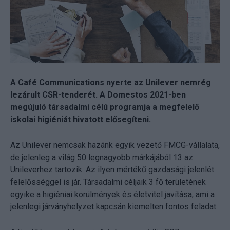
A Café Communications nyerte az Unilever nemrég
lezárult CSR-tenderét. A Domestos 2021-ben
megújuló társadalmi célú programja a megfelelő
iskolai higiéniát hivatott elősegíteni.
Az Unilever nemcsak hazánk egyik vezető FMCG-vállalata,
de jelenleg a világ 50 legnagyobb márkájából 13 az
Unileverhez tartozik. Az ilyen mértékű gazdasági jelenlét
felelősséggel is jár. Társadalmi céljaik 3 fő területének
egyike a higiéniai körülmények és életvitel javítása, ami a
jelenlegi járványhelyzet kapcsán kiemelten fontos feladat.