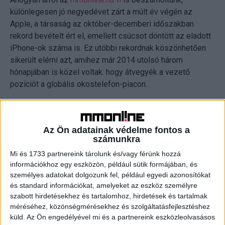
különlegesen jó negyedévet zárt a múlt év végén az
Apple, a társaság az október-decemberi időszakban
rekord bevételt ért el, emellett csúcsot döntött az eladott
iPhone-ok száma is. Ez utóbbi rekordnak köszönhetően
sikerült elérni azt, amihez már 2014 utolsó három
hónapjában is közel voltak: hogy átvegyék a vezető
pozíciót a globális okostelefon-piacon.
Az IDC adatai szerint az Apple 78,3, míg legnagyobb
riválisa, az okosmobil szegmenst uraló Samsung 77,5
Az Ön adatainak védelme fontos a
millió készüléket adott el 2016 utolsó három hónapjában.
számunkra
A teljes évet vizsgálva ugyanakkor még mindig jelentős
Mi és 1733 partnereink tárolunk és/vagy férünk hozzá
előnye van a dél-koreai gyártónak.
információkhoz egy eszközön, például sütik formájában, és
személyes adatokat dolgozunk fel, például egyedi azonosítókat
A piackutató cég elemzése szerint tavaly az utolsó
és standard információkat, amelyeket az eszköz személyre
negyedévben világszerte 428,5 millió okostelefont adtak
szabott hirdetésekhez és tartalomhoz, hirdetések és tartalmak
el, ez 7 százalékkal volt több, mint egy évvel korábban. A
méréséhez, közönségmérésekhez és szolgáltatásfejlesztéshez
teljes évet vizsgálva megállapítható, hogy alaposan
küld.
Az Ön engedélyével mi és a partnereink eszközleolvasásos