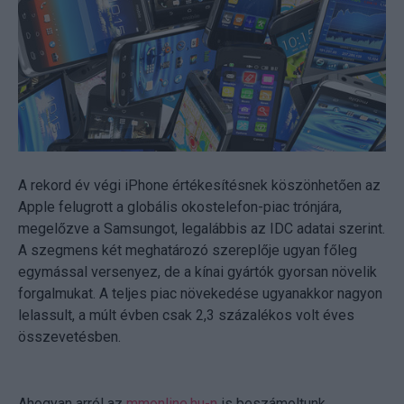
A rekord év végi iPhone értékesítésnek köszönhetően az
Apple felugrott a globális okostelefon-piac trónjára,
megelőzve a Samsungot, legalábbis az IDC adatai szerint.
A szegmens két meghatározó szereplője ugyan főleg
egymással versenyez, de a kínai gyártók gyorsan növelik
forgalmukat. A teljes piac növekedése ugyanakkor nagyon
lelassult, a múlt évben csak 2,3 százalékos volt éves
összevetésben.
Ahogyan arról az
mmonline.hu-n
is beszámoltunk,