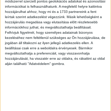
módszerrel szerzett pontos geolokációs adatokat és azonosítási
lelassult a szektor növekedése, hiszen 2016-ban éves
információkat is felhasználhatunk. A megfelelő helyre kattintva
összevetésben csak 2,3 százalékos volt a bővülés, 1,47
hozzájárulhat ahhoz, hogy mi és a 1733 partnereink a fent
milliárd okosmobilt adtak el.
leírtak szerint adatkezelést végezzünk. Másik lehetőségként a
hozzájárulás megadása vagy elutasítása előtt részletesebb
A múlt év egyik fontos jelensége volt a kínai gyártók gyors
információkhoz juthat, és megváltoztathatja beállításait.
fejlődése. A Huawei stabilan tartja harmadik pozícióját,
Felhívjuk figyelmét, hogy személyes adatainak bizonyos
ráadásul az utolsó három hónapban a piaci részesedése
kezeléséhez nem feltétlenül szükséges az Ön hozzájárulása, de
jogában áll tiltakozni az ilyen jellegű adatkezelés ellen. A
már meghaladta a 10 százalékot. A cég mellett két,
beállításai csak erre a weboldalra érvényesek. Bármikor
Európában és az Egyesült Államokban kevésbé ismert
megváltoztathatja a preferenciáit, vagy visszavonhatja
kínai gyártó egészen elképesztő növekedést tudott
hozzájárulását, ha visszatér erre az oldalra, és rákattint az oldal
felmutatni. Az OPPO 132,9, míg a vivo 103,2 százalékkal
alján található "Adatvédelem" gombra.
tudta növelni okostelefon értékesítését tavaly 2015-höz
képest.
CÍMKÉK
Apple
Huawei
IDC
okostelefon
Samsung