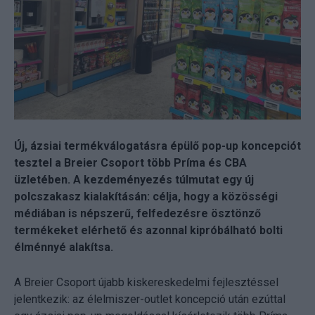
Új, ázsiai termékválogatásra épülő pop-up koncepciót
tesztel a Breier Csoport több Príma és CBA
üzletében. A kezdeményezés túlmutat egy új
polcszakasz kialakításán: célja, hogy a közösségi
médiában is népszerű, felfedezésre ösztönző
termékeket elérhető és azonnal kipróbálható bolti
élménnyé alakítsa.
A Breier Csoport újabb kiskereskedelmi fejlesztéssel
jelentkezik: az élelmiszer-outlet koncepció után ezúttal