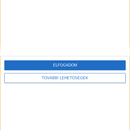
Még több podcast
DIGITAL CENTER
ELFOGADOM
TOVÁBBI LEHETŐSÉGEK
Itthon is népszerűek a Samsung kihajtható
mobiljai
Digital Center
2026. augusztus 3.
A Samsung Electronics július 22-én bemutatott legújabb
kihajtható készülékei – a Galaxy Z Fold8, a Galaxy Z Fold8
Ultra és a Galaxy Z Flip8 – iránti érdeklődés a magyar
piacon is felülmúlja a korábbi...