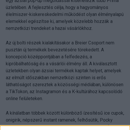
egy ázsiai pop-up megoldással kísérletezik több Príma
üzletében. A fejlesztés célja, hogy a hagyományos
élelmiszer-kiskereskedelmi működést olyan élményalapú
elemekkel egészítse ki, amelyek közelebb hozzák a
nemzetközi trendeket a hazai vásárlókhoz.
Az új bolti részek kialakításakor a Breier Csoport nem
pusztán új termékek bevezetésére törekedett. A
koncepció középpontjában a felfedezés, a
kipróbálhatóság és a vásárlói élmény áll. A kiválasztott
üzletekben olyan ázsiai termékek kaptak helyet, amelyek
az elmúlt időszakban nemzetközi szinten is erős
láthatóságot szereztek a közösségi médiában, különösen
a TikTokon, az Instagramon és a K-kultúrához kapcsolódó
online felületeken.
A kínálatban többek között különböző ízesítésű ice cupok,
onigirik, népszerű instant ramenek, felhősütik, Pocky
termékek, valamint ismert chipsmárkák limitált, külföldi