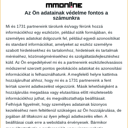
ízei is megtalálhatók. A választék kialakításánál fontos
szempont volt, hogy a vásárlók olyan termékekkel
Az Ön adatainak védelme fontos a
találkozzanak, amelyeket sokan már online tartalmakból
számunkra
ismernek, de a mindennapi bevásárlás során eddig
Mi és 1731 partnereink tárolunk és/vagy férünk hozzá
kevésbé volt lehetőségük könnyen elérni és kipróbálni.
információkhoz egy eszközön, például sütik formájában, és
személyes adatokat dolgozunk fel, például egyedi azonosítókat
és standard információkat, amelyeket az eszköz személyre
A pop-up koncepció egyik legfontosabb eleme a
szabott hirdetésekhez és tartalomhoz, hirdetések és tartalmak
ramenekhez kapcsolódó helyben elkészítési lehetőség. A
méréséhez, közönségmérésekhez és szolgáltatásfejlesztéshez
kiválasztott üzletekben ramen-főzőgépek és az
küld.
Az Ön engedélyével mi és a partnereink eszközleolvasásos
elkészítést segítő kiegészítők, toppingok is
módszerrel szerzett pontos geolokációs adatokat és azonosítási
rendelkezésre állnak, így a vásárlók nemcsak
információkat is felhasználhatunk. A megfelelő helyre kattintva
megvásárolhatják, hanem azonnal el is készíthetik és
hozzájárulhat ahhoz, hogy mi és a 1731 partnereink a fent
leírtak szerint adatkezelést végezzünk. Másik lehetőségként a
elfogyaszthatják a termékeket. Ez a megoldás a vásárlást
hozzájárulás megadása vagy elutasítása előtt részletesebb
közvetlen termékélménnyé alakítja, és különösen jól
információkhoz juthat, és megváltoztathatja beállításait.
illeszkedik ahhoz a kategóriához, ahol a kipróbálás, az
Felhívjuk figyelmét, hogy személyes adatainak bizonyos
elkészítés és a megosztható élmény szorosan
kezeléséhez nem feltétlenül szükséges az Ön hozzájárulása, de
összekapcsolódik.
jogában áll tiltakozni az ilyen jellegű adatkezelés ellen. A
beállításai csak erre a weboldalra érvényesek. Bármikor