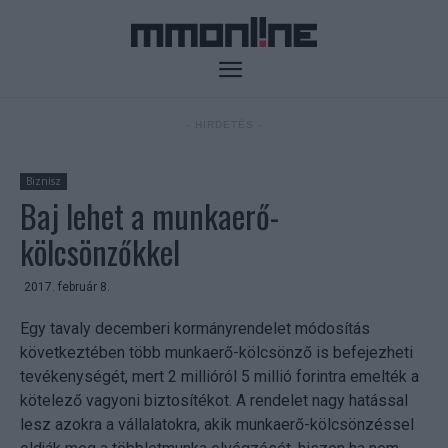
- HIRDETÉS -
Biznisz
Baj lehet a munkaerő-
kölcsönzőkkel
2017. február 8.
Egy tavaly decemberi kormányrendelet módosítás
következtében több munkaerő-kölcsönző is befejezheti
tevékenységét, mert 2 millióról 5 millió forintra emelték a
kötelező vagyoni biztosítékot. A rendelet nagy hatással
lesz azokra a vállalatokra, akik munkaerő-kölcsönzéssel