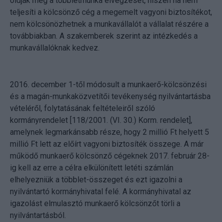
oldják meg a többletmunka elvégzését, hiszen ha nem
teljesíti a kölcsönző cég a megemelt vagyoni biztosítékot,
nem kölcsönözhetnek a munkavállalót a vállalat részére a
továbbiakban. A szakemberek szerint az intézkedés a
munkavállalóknak kedvez.
2016. december 1-től módosult a munkaerő-kölcsönzési
és a magán-munkaközvetítői tevékenység nyilvántartásba
vételéről, folytatásának feltételeiről szóló
kormányrendelet [118/2001. (VI. 30.) Korm. rendelet],
amelynek legmarkánsabb része, hogy 2 millió Ft helyett 5
millió Ft lett az előírt vagyoni biztosíték összege. A már
működő munkaerő kölcsönző cégeknek 2017. február 28-
ig kell az erre a célra elkülönített letéti számlán
elhelyezniük a többlet-összeget és ezt igazolni a
nyilvántartó kormányhivatal felé. A kormányhivatal az
igazolást elmulasztó munkaerő kölcsönzőt törli a
nyilvántartásból.