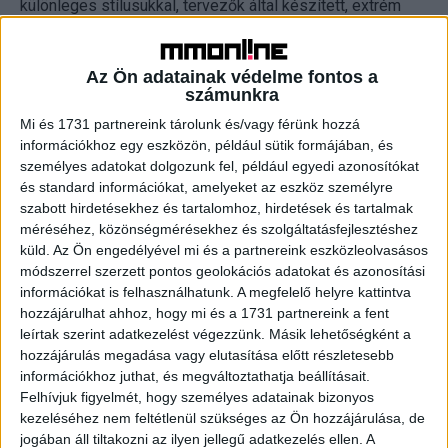
különleges stílusukkal, tervezők által készített, extrém
ruháikkal tudtak kitűnni, ami ebben a közegben nem is
számít már polgárpukkasztónak. A férfiak emellett
Az Ön adatainak védelme fontos a
szeretnek villogni a testükkel is. A celebek számára ez
számunkra
kitűnő brandépítési lehetőség, ezért úgy közvetítettek
szinte minden lépésükről a közösségi oldalakon, mintha
Mi és 1731 partnereink tárolunk és/vagy férünk hozzá
információkhoz egy eszközön, például sütik formájában, és
az kötelező lenne” – fogalmazott az influenszer
személyes adatokat dolgozunk fel, például egyedi azonosítókat
menedzser.
és standard információkat, amelyeket az eszköz személyre
szabott hirdetésekhez és tartalomhoz, hirdetések és tartalmak
Példaként említette Pumped Gabó esetét, akinek neve
méréséhez, közönségmérésekhez és szolgáltatásfejlesztéshez
szorosan fűződik a Balaton Soundhoz, hiszen a sajtó
küld.
Az Ön engedélyével mi és a partnereink eszközleolvasásos
annak idején itt fedezte fel őt. Azóta valósággal kultuszt
módszerrel szerzett pontos geolokációs adatokat és azonosítási
információkat is felhasználhatunk. A megfelelő helyre kattintva
épített ki maga köré, csütörtökön ugyanis a felhívására
hozzájárulhat ahhoz, hogy mi és a 1731 partnereink a fent
több tucatnyian csatlakoztak hozzá egy kora délutáni
leírtak szerint adatkezelést végezzünk. Másik lehetőségként a
bevásárláshoz is.
hozzájárulás megadása vagy elutasítása előtt részletesebb
információkhoz juthat, és megváltoztathatja beállításait.
Ugródeszka a celebséghez
Felhívjuk figyelmét, hogy személyes adatainak bizonyos
kezeléséhez nem feltétlenül szükséges az Ön hozzájárulása, de
jogában áll tiltakozni az ilyen jellegű adatkezelés ellen. A
Zsóri Martin szerint persze a rögtönzött