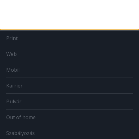
MÉDIA
Print
Web
Mobil
Karrier
Bulvár
Out of home
Szabályozás