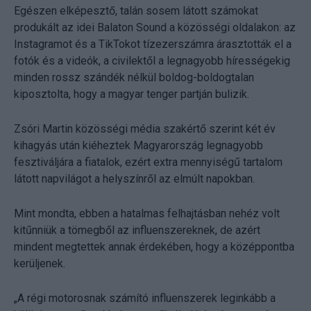
Egészen elképesztő, talán sosem látott számokat
produkált az idei Balaton Sound a közösségi oldalakon: az
Instagramot és a TikTokot tízezerszámra árasztották el a
fotók és a videók, a civilektől a legnagyobb hírességekig
minden rossz szándék nélkül boldog-boldogtalan
kiposztolta, hogy a magyar tenger partján bulizik.
Zsóri Martin közösségi média szakértő szerint két év
kihagyás után kiéheztek Magyarország legnagyobb
fesztiváljára a fiatalok, ezért extra mennyiségű tartalom
látott napvilágot a helyszínről az elmúlt napokban.
Mint mondta, ebben a hatalmas felhajtásban nehéz volt
kitűnniük a tömegből az influenszereknek, de azért
mindent megtettek annak érdekében, hogy a középpontba
kerüljenek.
„A régi motorosnak számító influenszerek leginkább a