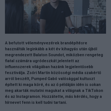
A befutott véleményvezérek brandépítésre
használták leginkább a két év kihagyás után újból
megrendezett Balaton Soundot, miközben rengeteg
fiatal számára ugródeszkát jelentett az
influenszerek világában hazánk legjelentősebb
fesztiválja. Zsóri Martin közösségi média szakértő
arról beszélt, Pumped Gabó valósággal kultuszt
épített ki maga köré, és az ő példáján idén is sokan
meg akarták mutatni magukat a világnak a TikTokon
és az Instagramon. Hozzátette, más kérdés, hogy a
hírnevet fenn is kell tudni tartani.