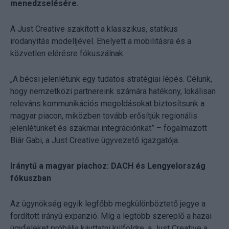
menedzselésére.
A Just Creative szakított a klasszikus, statikus
irodanyitás modelljével. Ehelyett a mobilitásra és a
közvetlen elérésre fókuszálnak.
„A bécsi jelenlétünk egy tudatos stratégiai lépés. Célunk,
hogy nemzetközi partnereink számára hatékony, lokálisan
releváns kommunikációs megoldásokat biztosítsunk a
magyar piacon, miközben tovább erősítjük regionális
jelenlétünket és szakmai integrációnkat” – fogalmazott
Biár Gabi, a Just Creative ügyvezető igazgatója.
Iránytű a magyar piachoz: DACH és Lengyelország
fókuszban
Az ügynökség egyik legfőbb megkülönböztető jegye a
fordított irányú expanzió. Míg a legtöbb szereplő a hazai
ügyfeleket próbálja kijuttatni külföldre, a Just Creative a