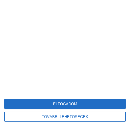
Korábbi adások
A rovat támogatói:
ELFOGADOM
Még több podcast
TOVÁBBI LEHETŐSÉGEK