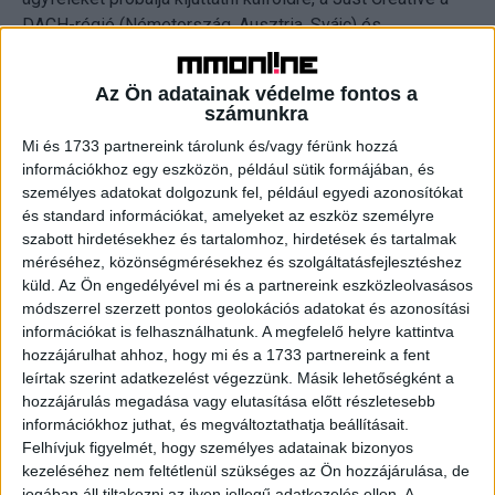
DACH-régió (Németország, Ausztria, Svájc) és
Lengyelország márkáinak kínál professzionális „hazai
pályát” és szakértő navigációt a magyar piacon.
Az Ön adatainak védelme fontos a
számunkra
A szakmai döntés három tartópillére:
Mi és 1733 partnereink tárolunk és/vagy férünk hozzá
információkhoz egy eszközön, például sütik formájában, és
Kulturális adaptáció: Biztosítják, hogy a nemzetközi
személyes adatokat dolgozunk fel, például egyedi azonosítókat
üzenetek a magyar közegben is hitelesen és hatékonyan
és standard információkat, amelyeket az eszköz személyre
szabott hirdetésekhez és tartalomhoz, hirdetések és tartalmak
landoljanak.
méréséhez, közönségmérésekhez és szolgáltatásfejlesztéshez
küld.
Az Ön engedélyével mi és a partnereink eszközleolvasásos
Médiakapcsolati háló: A rendszeres bécsi jelenlét
módszerrel szerzett pontos geolokációs adatokat és azonosítási
közvetlen utat nyit a nemzetközi marketingvezetőkhöz,
információkat is felhasználhatunk. A megfelelő helyre kattintva
miközben stabil hátországot adnak a hazai médiatérben.
hozzájárulhat ahhoz, hogy mi és a 1733 partnereink a fent
leírtak szerint adatkezelést végezzünk. Másik lehetőségként a
hozzájárulás megadása vagy elutasítása előtt részletesebb
Regionális szakértelem: A lengyel és a DACH-piac
információkhoz juthat, és megváltoztathatja beállításait.
dinamikájának ismerete lehetővé teszi az egységes és
Felhívjuk figyelmét, hogy személyes adatainak bizonyos
lokálisan működő PR-megoldásokat.
kezeléséhez nem feltétlenül szükséges az Ön hozzájárulása, de
jogában áll tiltakozni az ilyen jellegű adatkezelés ellen. A