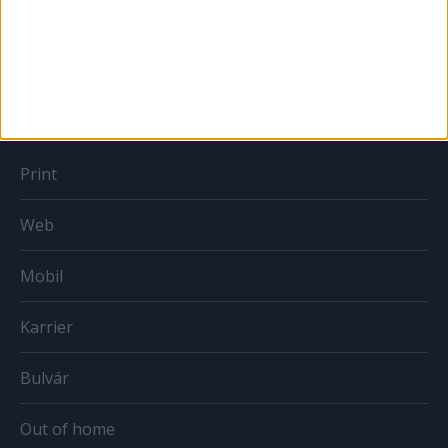
Országmárka
MÉDIA
Print
Web
Mobil
Karrier
Bulvár
Out of home