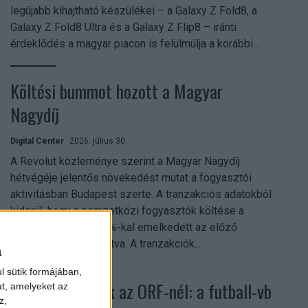
legújabb kihajtható készülékei – a Galaxy Z Fold8, a
Galaxy Z Fold8 Ultra és a Galaxy Z Flip8 – iránti
érdeklődés a magyar piacon is felülmúlja a korábbi...
Költési bummot hozott a Magyar
Nagydíj
Digital Center
2026. július 30.
A Revolut közleménye szerint a Magyar Nagydíj
hétvégéje jelentős növekedést mutat a fogyasztói
aktivitásban Budapest szerte. A tranzakciós adatokból
kiderül, hogy a nemzetközi fogyasztók költése a
versenyhétvégén 26%-kal emelkedett az előző
hétvégéhez viszonyítva. A tranzakciók...
a
l sütik formájában,
Rekordok dőltek az ORF-nél: a futball-vb
at, amelyeket az
z,