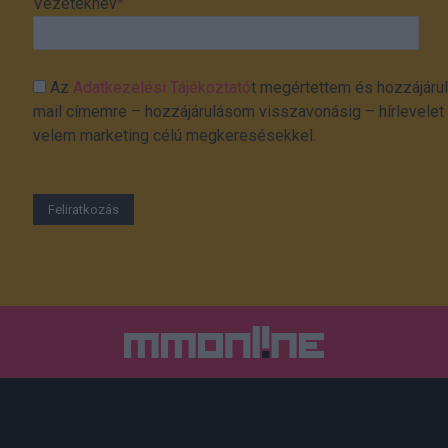
Vezetéknév
*
Az
Adatkezelési Tájékoztató
t megértettem és hozzájárul
mail címemre – hozzájárulásom visszavonásig – hírlevelet k
velem marketing célú megkeresésekkel.