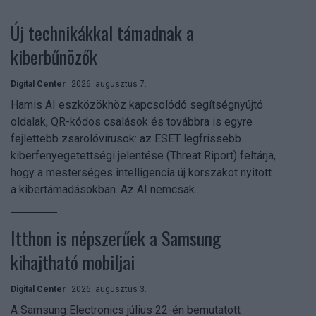
Új technikákkal támadnak a
kiberbűnözők
Digital Center
2026. augusztus 7.
Hamis AI eszközökhöz kapcsolódó segítségnyújtó
oldalak, QR-kódos csalások és továbbra is egyre
fejlettebb zsarolóvírusok: az ESET legfrissebb
kiberfenyegetettségi jelentése (Threat Riport) feltárja,
hogy a mesterséges intelligencia új korszakot nyitott
a kibertámadásokban. Az AI nemcsak...
Itthon is népszerűek a Samsung
kihajtható mobiljai
Digital Center
2026. augusztus 3.
A Samsung Electronics július 22-én bemutatott