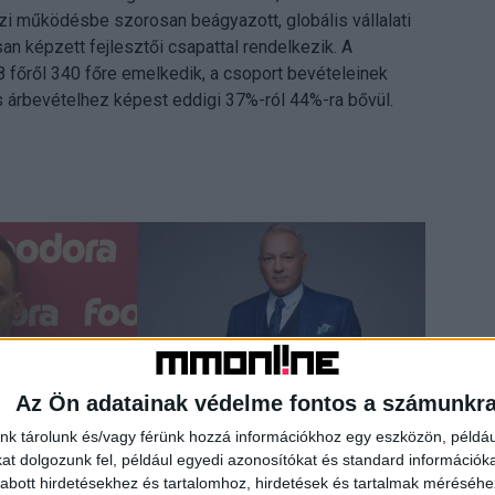
 működésbe szorosan beágyazott, globális vállalati
an képzett fejlesztői csapattal rendelkezik. A
8 főről 340 főre emelkedik, a csoport bevételeinek
s árbevételhez képest eddigi 37%-ról 44%-ra bővül.
Az Ön adatainak védelme fontos a számunkr
nk tárolunk és/vagy férünk hozzá információkhoz egy eszközön, példáu
nverziógyárrá
Visszatér Az álommeló, már lehet
t dolgozunk fel, például egyedi azonosítókat és standard információk
jelentkezni
abott hirdetésekhez és tartalomhoz, hirdetések és tartalmak méréséhe