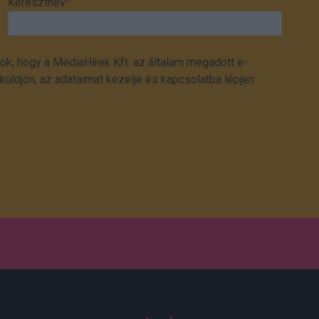
Keresztnév
*
ok, hogy a MédiaHírek Kft. az általam megadott e-
üldjön, az adataimat kezelje és kapcsolatba lépjen