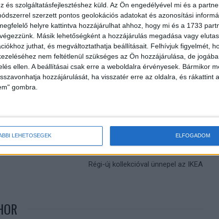
és szolgáltatásfejlesztéshez küld.
Az Ön engedélyével mi és a partne
dszerrel szerzett pontos geolokációs adatokat és azonosítási informác
megfelelő helyre kattintva hozzájárulhat ahhoz, hogy mi és a 1733 partne
 végezzünk. Másik lehetőségként a hozzájárulás megadása vagy elutasí
iókhoz juthat, és megváltoztathatja beállításait.
Felhívjuk figyelmét, 
ezeléséhez nem feltétlenül szükséges az Ön hozzájárulása, de jogában 
zelés ellen. A beállításai csak erre a weboldalra érvényesek. Bármikor m
isszavonhatja hozzájárulását, ha visszatér erre az oldalra, és rákattint a
lem" gombra.
ÁBBI LEHETŐSÉGEK
ELFOGADOM
Következő cikk
Régi-új kollekcióval ünnepel az IKEA
HOR