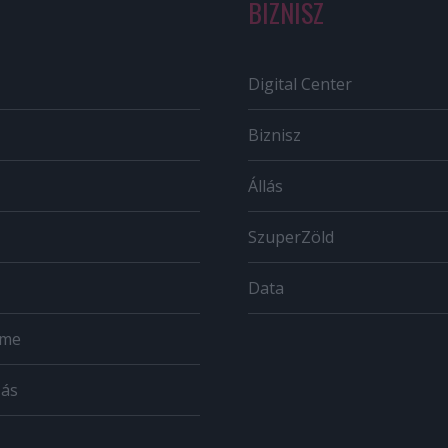
BIZNISZ
Digital Center
Biznisz
Állás
SzuperZöld
Data
ome
zás