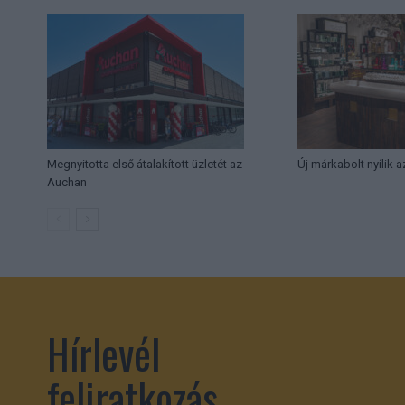
Megnyitotta első átalakított üzletét az
Új márkabolt nyílik 
Auchan
Hírlevél
feliratkozás