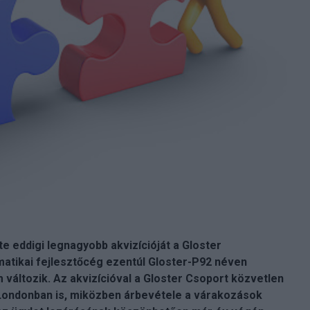
te eddigi legnagyobb akvizícióját a Gloster
atikai fejlesztőcég ezentúl Gloster-P92 néven
áltozik. Az akvizícióval a Gloster Csoport közvetlen
 Londonban is, miközben árbevétele a várakozások