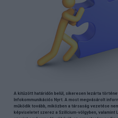
A kitűzött határidőn belül, sikeresen lezárta történe
Infokommunikációs Nyrt. A most megvásárolt inform
működik tovább, miközben a társaság vezetése nem v
képviseletet szerez a Szilícium-völgyben, valamint