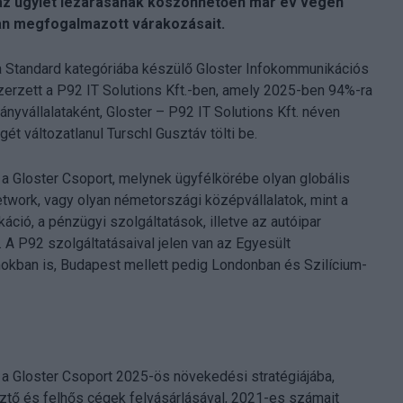
 az ügylet lezárásának köszönhetően már év végén
an megfogalmazott várakozásait.
a Standard kategóriába készülő Gloster Infokommunikációs
szerzett a P92 IT Solutions Kft.-ben, amely 2025-ben 94%-ra
ányvállalataként, Gloster – P92 IT Solutions Kft. néven
t változatlanul Turschl Gusztáv tölti be.
 a Gloster Csoport, melynek ügyfélkörébe olyan globális
twork, vagy olyan németországi középvállalatok, mint a
ció, a pénzügyi szolgáltatások, illetve az autóipar
 A P92 szolgáltatásaival jelen van az Egyesült
mokban is, Budapest mellett pedig Londonban és Szilícium-
k a Gloster Csoport 2025-ös növekedési stratégiájába,
ztő és felhős cégek felvásárlásával, 2021-es számait