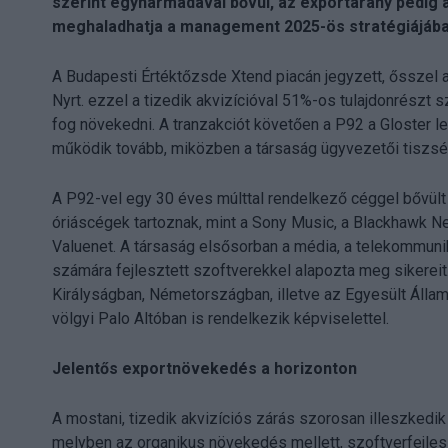
szerint egyharmadával bővül, az exportarány pedig
meghaladhatja a management 2025-ös stratégiájáb
A Budapesti Értéktőzsde Xtend piacán jegyzett, ősszel 
Nyrt. ezzel a tizedik akvizícióval 51%-os tulajdonrészt 
fog növekedni. A tranzakciót követően a P92 a Gloster le
működik tovább, miközben a társaság ügyvezetői tiszségé
A P92-vel egy 30 éves múlttal rendelkező céggel bővült
óriáscégek tartoznak, mint a Sony Music, a Blackhawk Ne
Valuenet. A társaság elsősorban a média, a telekommuniká
számára fejlesztett szoftverekkel alapozta meg sikereit.
Királyságban, Németországban, illetve az Egyesült Álla
völgyi Palo Altóban is rendelkezik képviselettel.
Jelentős exportnövekedés a horizonton
A mostani, tizedik akvizíciós zárás szorosan illeszkedi
melyben az organikus növekedés mellett, szoftverfejles