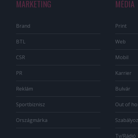
MARKETING
MÉDIA
Brand
Print
BTL
Web
CSR
Mobil
PR
Karrier
Reklám
Bulvár
Sportbiznisz
Out of h
Országmárka
Szabályo
Tv/Rádió