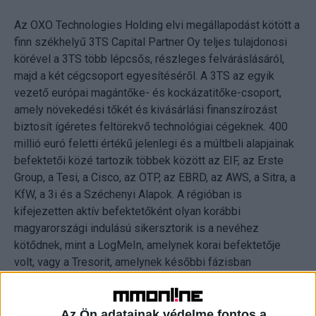
Az OXO Technologies Holding elvi megállapodást kötött a
finn székhelyű 3TS Capital Partner Oy teljes tulajdonosi
körével a 3TS több lépcsős, részleges felváráslásáról,
majd a két cégcsoport egyesítéséről. A 3TS az egyik
vezető európai magántőke- és kockázatitőke-csoport,
amely növekedési tőkét és kivásárlási finanszírozást
biztosít ígéretes feltörekvő technológiai cégeknek. 400
millió euró feletti értékű jelenlegi és a múltbeli alapjainak
befektetői közé tartozik többek között az EIF, az Erste
Group, a Tesi, a Cisco, az OTP, az EBRD, az AWS, a Sitra, a
KfW, a 3i és a Széchenyi Alapok. A régióban is
kifejezetten aktív befektetőként olyan korábbi
magyarországi indulású sikersztorik is a nevéhez
kötődnek, mint a LogMeIn, amelynek korai befektetője
volt, vagy a Tresorit, amelynek későbbi fázisban
biztosított növekedési tőkét.
A felek megegyezése alapján a tervezett tranzakció első
Az Ön adatainak védelme fontos a