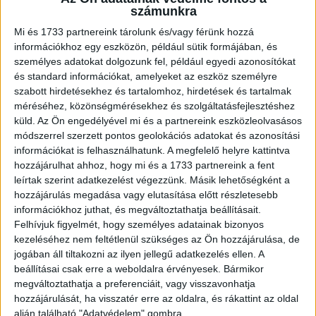
számunkra
lépéseként az OXO Technologies Holding a szükséges
pénzügyi és jogi átvilágítások elvégeztével részvény
Mi és 1733 partnereink tárolunk és/vagy férünk hozzá
információkhoz egy eszközön, például sütik formájában, és
adásvétel keretében kisebbségi részesedést szerez a
személyes adatokat dolgozunk fel, például egyedi azonosítókat
3TS-ben, előreláthatólag 2024. augusztus végéig. Ezt
és standard információkat, amelyeket az eszköz személyre
követően kerülhet sor arra, hogy az OXO Technologies
szabott hirdetésekhez és tartalomhoz, hirdetések és tartalmak
többségi, majd 100%-os tulajdont szerezzen a 3TS-ben
méréséhez, közönségmérésekhez és szolgáltatásfejlesztéshez
2025 során, illetve 2026 végéig bezárólag. Ezen további
küld.
Az Ön engedélyével mi és a partnereink eszközleolvasásos
tranzakciók során az OXO Technologies részben
módszerrel szerzett pontos geolokációs adatokat és azonosítási
részvény adásvétel, részben részvénycsere keretében
információkat is felhasználhatunk. A megfelelő helyre kattintva
hozzájárulhat ahhoz, hogy mi és a 1733 partnereink a fent
szerezhet részesedéseket a 3TS-ben oly módon, hogy az
leírtak szerint adatkezelést végezzünk. Másik lehetőségként a
összes adásvétel keretében megszerzett részesedés
hozzájárulás megadása vagy elutasítása előtt részletesebb
nem haladja meg a 3TS 52%-os tulajdoni hányadát és a
információkhoz juthat, és megváltoztathatja beállításait.
fennmaradó tulajdonrészeket a 3TS tulajdonosai az OXO
Felhívjuk figyelmét, hogy személyes adatainak bizonyos
Technologiesba apportálják. Mindezek eredményeként a
kezeléséhez nem feltétlenül szükséges az Ön hozzájárulása, de
3TS jelenlegi tulajdonosi köre stratégiai részvényessé
jogában áll tiltakozni az ilyen jellegű adatkezelés ellen. A
válik az OXO Technologies Holdingban. Az ilyen módon
beállításai csak erre a weboldalra érvényesek. Bármikor
megváltoztathatja a preferenciáit, vagy visszavonhatja
egyesített cégcsoport képes lehet befektetési
hozzájárulását, ha visszatér erre az oldalra, és rákattint az oldal
aktivitásának és kezelt vagyonának további jelentős
alján található "Adatvédelem" gombra.