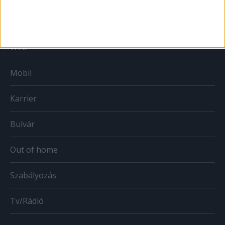
Print
Web
Mobil
Karrier
Bulvár
Out of home
Szabályozás
Tv/Rádió