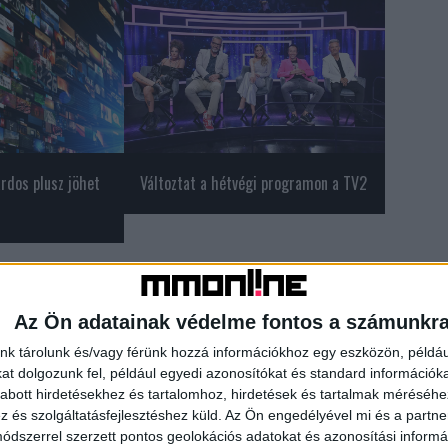
rdos plusz jöhet
Változtat a hétvégi programon a TV2
Az Ön adatainak védelme fontos a számunkr
fy
Scherer Péter
Vékes Csaba
nk tárolunk és/vagy férünk hozzá információkhoz egy eszközön, példáu
t dolgozunk fel, például egyedi azonosítókat és standard információk
abott hirdetésekhez és tartalomhoz, hirdetések és tartalmak méréséhe
és szolgáltatásfejlesztéshez küld.
Az Ön engedélyével mi és a partne
dszerrel szerzett pontos geolokációs adatokat és azonosítási informác