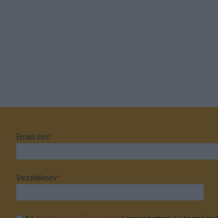
Email cím
*
Vezetéknév
*