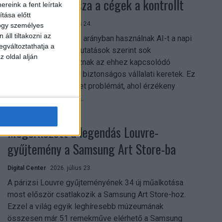
szerezhetik vissza a cégek a kontrollt
reink a fent leírtak
tása előtt
Digital Center
2026. július 24.
hogy személyes
áll tiltakozni az
A munkavállalók nagy arányban használnak AI-t a napi
egváltoztathatja a
munkában, ám friss kutatások szerint sok
z oldal alján
szervezetnél hiányoznak az ehhez kapcsolódó
világos irányelvek és biztonságos vállalati keretek. Ez
különösen ott jelenthet problémát, ahol érzékeny
üzleti információkkal...
Megérkezett a legendás Louvre-
gyűjtemény a Samsung Art Store-ba
Digital Center
2026. július 23.
A párizsi Louvre gyűjteményének 34 új műalkotása
most először csatlakozik a Samsung Art Store-hoz.
Ezzel a világ egyik leghíresebb múzeumának
összesen már 51 remekműve elérhető a Samsung