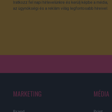
Iratkozz fel napi hírlevelünkre és kerülj képbe a média,
az ügynökségi és a reklám világ legfontosabb híreivel.
MARKETING
MÉDIA
Brand
Print