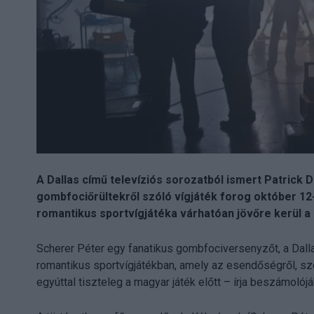
A Dallas című televíziós sorozatból ismert Patrick
gombfociőrültekről szóló vígjáték forog október 1
romantikus sportvígjátéka várhatóan jövőre kerül 
Scherer Péter egy fanatikus gombfociversenyzőt, a Dalla
romantikus sportvígjátékban, amely az esendőségről, sze
egyúttal tiszteleg a magyar játék előtt – írja beszámolój