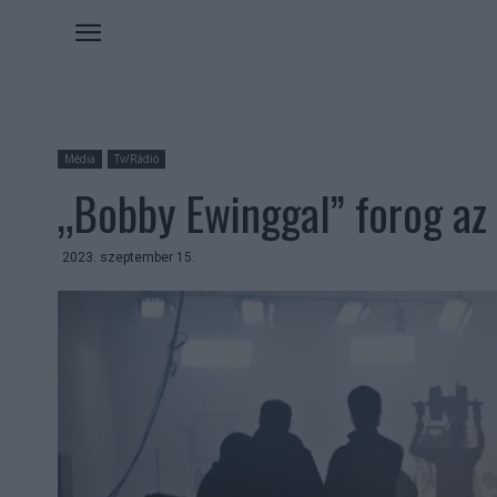
Média
Tv/Rádió
„Bobby Ewinggal” forog az 
2023. szeptember 15.