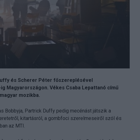
 Duffy és Scherer Péter főszereplésével
2-ig Magyarországon. Vékes Csaba Lepattanó című
a magyar mozikba.
s Bobbyja, Partrick Duffy pedig mecénást játszik a
retetről, kitartásról, a gombfoci szerelmeseiről szól és
ában az MTI.