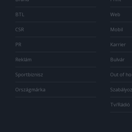
BTL
Web
CSR
Mobil
PR
Karrier
Reklám
Bulvár
Sportbiznisz
Out of h
Országmárka
Szabályo
Tv/Rádió