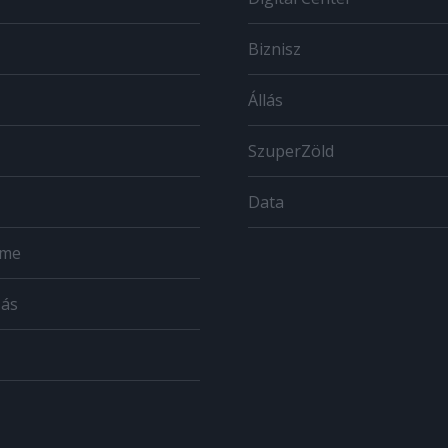
Biznisz
Állás
SzuperZöld
Data
ome
zás