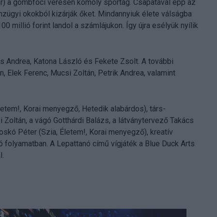
er) a gombfoci véresen komoly sportág. Csapatával épp az
nzügyi okokból kizárják őket. Mindannyiuk élete válságba
0 millió forint landol a számlájukon. Így újra esélyük nyílik
 Andrea, Katona László és Fekete Zsolt. A további
, Elek Ferenc, Mucsi Zoltán, Petrik Andrea, valamint
letem!, Korai menyegző, Hetedik alabárdos), társ-
 Zoltán, a vágó Gotthárdi Balázs, a látványtervező Takács
skó Péter (Szia, Életem!, Korai menyegző), kreatív
ó folyamatban. A Lepattanó című vígjáték a Blue Duck Arts
l.