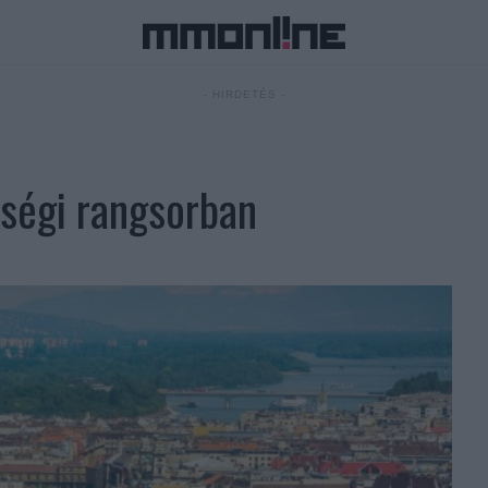
- HIRDETÉS -
őségi rangsorban