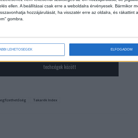
zelés ellen. A beállításai csak erre a weboldalra érvényesek. Bármikor m
isszavonhatja hozzájárulását, ha visszatér erre az oldalra, és rákattint a
lem" gombra.
ÁBBI LEHETŐSÉGEK
ELFOGADOM
rdekük az
Magyarok a leggyorsabban fejlődő
techcégek között
egfizethetőség
Takarék Index