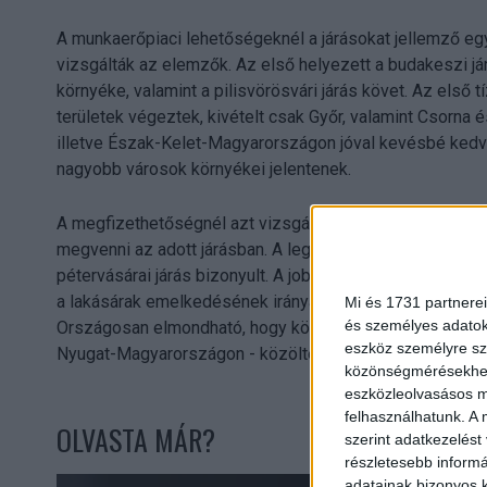
A munkaerőpiaci lehetőségeknél a járásokat jellemző egy
vizsgálták az elemzők. Az első helyezett a budakeszi já
környéke, valamint a pilisvörösvári járás követ. Az első 
területek végeztek, kivételt csak Győr, valamint Csorna
illetve Észak-Kelet-Magyarországon jóval kevésbé kedvez
nagyobb városok környékei jelentenek.
A megfizethetőségnél azt vizsgálták, hogy az ott élők 
megvenni az adott járásban. A legmegfizethetőbbnek a ján
pétervásárai járás bizonyult. A jobb munkaerőpiaci felté
a lakásárak emelkedésének irányába hat, rontva ezzel az
Mi és 1731 partnerei
és személyes adatoka
Országosan elmondható, hogy könnyebb lakáshoz jutni a ke
eszköz személyre sz
Nyugat-Magyarországon - közölte a Takarék Index.
közönségmérésekhez 
eszközleolvasásos mó
felhasználhatunk. A 
OLVASTA MÁR?
szerint adatkezelést
részletesebb informác
adatainak bizonyos k