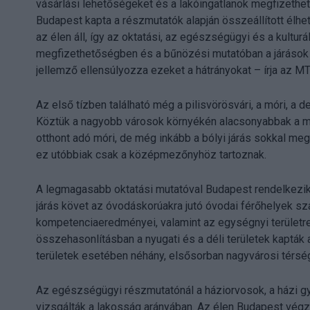
vásárlási lehetőségeket és a lakóingatlanok megfizeth
Budapest kapta a részmutatók alapján összeállított élh
az élen áll, így az oktatási, az egészségügyi és a kulturá
megfizethetőségben és a bűnözési mutatóban a járások 
jellemző ellensúlyozza ezeket a hátrányokat – írja az MT
Az első tízben található még a pilisvörösvári, a móri, a de
Köztük a nagyobb városok környékén alacsonyabbak a m
otthont adó móri, de még inkább a bólyi járás sokkal me
ez utóbbiak csak a középmezőnyhöz tartoznak.
A legmagasabb oktatási mutatóval Budapest rendelkezik, 
járás követ az óvodáskorúakra jutó óvodai férőhelyek s
kompetenciaeredményei, valamint az egységnyi területre
összehasonlításban a nyugati és a déli területek kaptá
területek esetében néhány, elsősorban nagyvárosi térsé
Az egészségügyi részmutatónál a háziorvosok, a házi g
vizsgálták a lakosság arányában. Az élen Budapest végzet