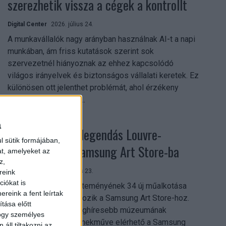
szerezhetik vissza a cégek a kontrollt
Digital Center
2026. július 24.
A munkavállalók nagy arányban használnak AI-t a napi
munkában, ám friss kutatások szerint sok
szervezetnél hiányoznak az ehhez kapcsolódó
világos irányelvek és biztonságos vállalati keretek. Ez
különösen ott jelenthet problémát, ahol érzékeny
üzleti információkkal...
a
Megérkezett a legendás Louvre-
l sütik formájában,
gyűjtemény a Samsung Art Store-ba
at, amelyeket az
z,
Digital Center
2026. július 23.
reink
iókat is
A párizsi Louvre gyűjteményének 34 új műalkotása
reink a fent leírtak
most először csatlakozik a Samsung Art Store-hoz.
tása előtt
Ezzel a világ egyik leghíresebb múzeumának
hogy személyes
összesen már 51 remekműve elérhető a Samsung
áll tiltakozni az