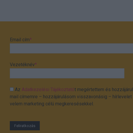
Email cím
*
Vezetéknév
*
Az
Adatkezelési Tájékoztató
t megértettem és hozzájárul
mail címemre – hozzájárulásom visszavonásig – hírlevelet k
velem marketing célú megkeresésekkel.