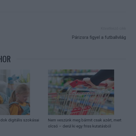
Következő cikk
Párizsra figyel a futballvilág
HOR
ádok digitális szokásai
Nem veszünk meg bármit csak azért, mert
olcsó – derül ki egy friss kutatásból