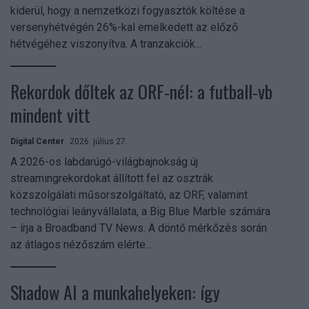
kiderül, hogy a nemzetközi fogyasztók költése a
versenyhétvégén 26%-kal emelkedett az előző
hétvégéhez viszonyítva. A tranzakciók...
Rekordok dőltek az ORF-nél: a futball-vb
mindent vitt
Digital Center
2026. július 27.
A 2026-os labdarúgó-világbajnokság új
streamingrekordokat állított fel az osztrák
közszolgálati műsorszolgáltató, az ORF, valamint
technológiai leányvállalata, a Big Blue Marble számára
– írja a Broadband TV News. A döntő mérkőzés során
az átlagos nézőszám elérte...
Shadow AI a munkahelyeken: így