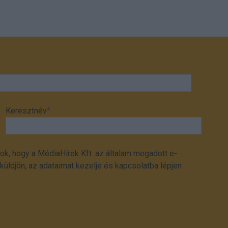
Keresztnév
*
ok, hogy a MédiaHírek Kft. az általam megadott e-
üldjön, az adataimat kezelje és kapcsolatba lépjen