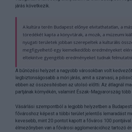
járás következik.
A kultúra terén Budapest előnye elvitathatatlan, a má
töredékét kapta a könyvtárak, a mozik, a múzeumi kiál
nyugati területek jobban szerepeltek a kulturális ös
megfigyelhető egy kiemelkedőbb eredményeket elérő t
eltekintve gyengébb eredményeket tudnak felmutatni
A bűnözési helyzet a nagyobb városokban volt kedvezőt
legbiztonságosabb a móri járás, amit a szarvasi, a pilis
ebben az összesítésben az utolsó előtti. Az átlagnál ma
partjának környékén, valamint Észak-Magyarország több 
Vásárlási szempontból a legjobb helyzetben a Budapeste
fővároshoz képest a többi terület jelentős lemaradást mu
kevesebb, mint 20 pontot kapott a főváros 100 pontjáva
élmezőnyben van a fővárosi agglomerációhoz tartozó érd