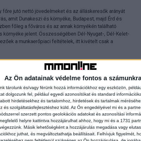
 főre jutó nettó jövedelmeket és az álláskeresők arányát
rás, amit Dunakeszi és környéke, Budapest, majd Érd és
tízben főleg a főváros és az annak környékén található
 és környéke jelent. Összességében Dél-Nyugat-, Dél-Kelet-
őek a munkaerőpiaci feltételek, itt kivételt csak a
éves jövedelmükből hány négyzetméternyi lakást tudnak
oshalmai, a sellyei, a bácsalmási, a putnoki és a
Az Ön adatainak védelme fontos a számunkr
teleket biztosító járásokba sokan szeretnének költözni, ami
 otthonok hozzáférhetőségét, a magas bérek ellenére is.
nk tárolunk és/vagy férünk hozzá információkhoz egy eszközön, példáu
t dolgozunk fel, például egyedi azonosítókat és standard információk
leti és déli tájakon, mint a főváros környékén, illetve
abott hirdetésekhez és tartalomhoz, hirdetések és tartalmak méréséhe
és szolgáltatásfejlesztéshez küld.
Az Ön engedélyével mi és a partne
dszerrel szerzett pontos geolokációs adatokat és azonosítási informác
megfelelő helyre kattintva hozzájárulhat ahhoz, hogy mi és a 1731 partne
 végezzünk. Másik lehetőségként a hozzájárulás megadása vagy elutasí
iókhoz juthat, és megváltoztathatja beállításait.
Felhívjuk figyelmét, 
ezeléséhez nem feltétlenül szükséges az Ön hozzájárulása, de jogában 