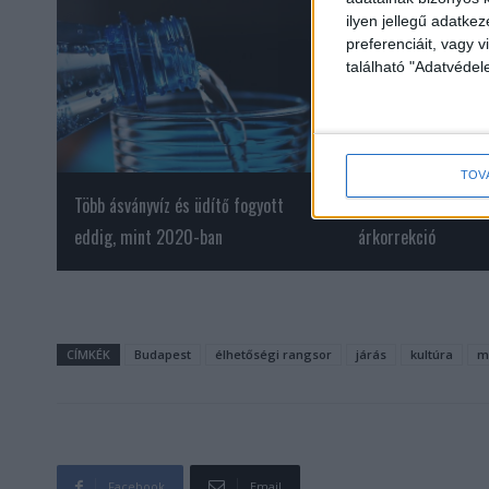
ilyen jellegű adatke
preferenciáit, vagy v
található "Adatvéde
TOV
Több ásványvíz és üdítő fogyott
A hirdetőknek is é
eddig, mint 2020-ban
árkorrekció
CÍMKÉK
Budapest
élhetőségi rangsor
járás
kultúra
m
Facebook
Email