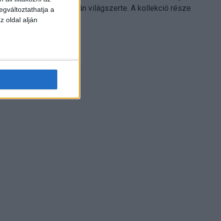
Electronics platformján világszerte. A kollekció része
egváltoztathatja a
Leonardo...
z oldal alján