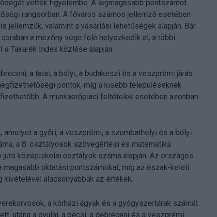
etőségét vették figyelembe. A legmagasabb pontszámot
etőségi rangsorban. A főváros számos jellemző esetében
lis jellemzők, valamint a vásárlási lehetőségek alapján. Bár
sorában a mezőny vége felé helyezkedik el, a többi
I a Takarék Index közlése alapján.
breceni, a tatai, a bólyi, a budakeszi és a veszprémi járás.
egfizethetőségi pontok, míg a kisebb településeknek
gfizethetőbb. A munkaerőpiaci feltételek esetében azonban
amelyet a győri, a veszprémi, a szombathelyi és a bólyi
záma, a 8. osztályosok szövegértési és matematika
 jutó középiskolai osztályok száma alapján. Az országos
k a magasabb oktatási pontszámokat, míg az észak-keleti
g kivételével alacsonyabbak az értékek.
yerekorvosok, a kórházi ágyak és a gyógyszertárak számát
t, utána a gyulai, a pécsi, a debreceni és a veszprémi