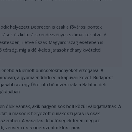
sodik helyezett Debrecen is csak a fővárosi pontok
lítások és kulturális rendezvények számát tekintve. A
szesítésben, illetve Észak-Magyarország esetében is
érség, míg a dél-keleti járások néhány kivételtől
.
lenebb a kiemelt bűncselekményeket vizsgálva. A
vörösvári, a gyomaendrődi és a kapuvári követ. Budapest
gasabb az egy főre jutó bűnözési ráta a Balaton déli
járásában.
n élők vannak, akik nagyon sok bolt közül válogathatnak. A
tat, a második helyezett dunakeszi járás is csak
l szemben. A vásárlási lehetőségek terén még az
i, vecsési és szigetszentmiklósi járás.