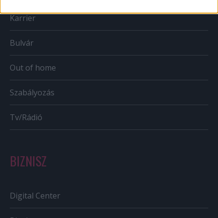
Karrier
Bulvár
Out of home
Szabályozás
Tv/Rádió
BIZNISZ
Digital Center