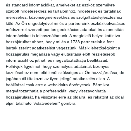
A jegyek már elérhetők, további információk
itt találhatók
.
és standard információkat, amelyeket az eszköz személyre
szabott hirdetésekhez és tartalomhoz, hirdetések és tartalmak
méréséhez, közönségmérésekhez és szolgáltatásfejlesztéshez
OLVASTA MÁR?
küld.
Az Ön engedélyével mi és a partnereink eszközleolvasásos
módszerrel szerzett pontos geolokációs adatokat és azonosítási
információkat is felhasználhatunk. A megfelelő helyre kattintva
hozzájárulhat ahhoz, hogy mi és a 1733 partnereink a fent
leírtak szerint adatkezelést végezzünk. Másik lehetőségként a
hozzájárulás megadása vagy elutasítása előtt részletesebb
információkhoz juthat, és megváltoztathatja beállításait.
Felhívjuk figyelmét, hogy személyes adatainak bizonyos
kezeléséhez nem feltétlenül szükséges az Ön hozzájárulása, de
jogában áll tiltakozni az ilyen jellegű adatkezelés ellen. A
beállításai csak erre a weboldalra érvényesek. Bármikor
Több mint egymillióan támogatták közvetlenül az online
megváltoztathatja a preferenciáit, vagy visszavonhatja
hozzájárulását, ha visszatér erre az oldalra, és rákattint az oldal
sajtót
alján található "Adatvédelem" gombra.